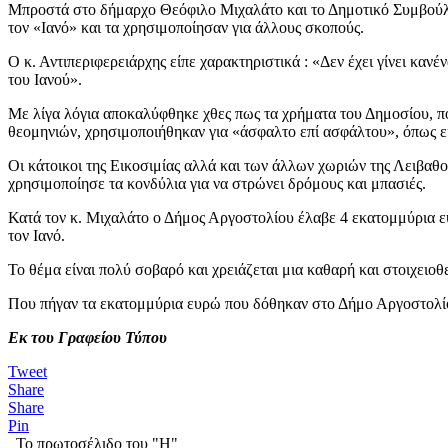
Μπροστά στο δήμαρχο Θεόφιλο Μιχαλάτο και το Δημοτικό Συμβούλι
τον «Ιανό» και τα χρησιμοποίησαν για άλλους σκοπούς.
Ο κ. Αντιπεριφερειάρχης είπε χαρακτηριστικά : «Δεν έχει γίνει κα
του Ιανού».
Με λίγα λόγια αποκαλύφθηκε χθες πως τα χρήματα του Δημοσίου, π
θεομηνιών, χρησιμοποιήθηκαν για «άσφαλτο επί ασφάλτου», όπως ε
Οι κάτοικοι της Εικοσιμίας αλλά και των άλλων χωριών της Λειβαθ
χρησιμοποίησε τα κονδύλια για να στρώνει δρόμους και μπασιές.
Κατά τον κ. Μιχαλάτο ο Δήμος Αργοστολίου έλαβε 4 εκατομμύρια ευ
τον Ιανό.
Το θέμα είναι πολύ σοβαρό και χρειάζεται μια καθαρή και στοιχειο
Που πήγαν τα εκατομμύρια ευρώ που δόθηκαν στο Δήμο Αργοστολί
Εκ του Γραφείου Τύπου
Tweet
Share
Share
Pin
Το πρωτοσέλιδο του "Η"