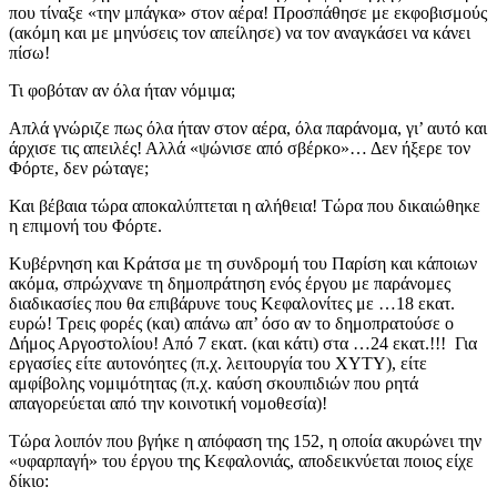
που τίναξε «την μπάγκα» στον αέρα! Προσπάθησε με εκφοβισμούς
(ακόμη και με μηνύσεις τον απείλησε) να τον αναγκάσει να κάνει
πίσω!
Τι φοβόταν αν όλα ήταν νόμιμα;
Απλά γνώριζε πως όλα ήταν στον αέρα, όλα παράνομα, γι’ αυτό και
άρχισε τις απειλές! Αλλά «ψώνισε από σβέρκο»… Δεν ήξερε τον
Φόρτε, δεν ρώταγε;
Και βέβαια τώρα αποκαλύπτεται η αλήθεια! Τώρα που δικαιώθηκε
η επιμονή του Φόρτε.
Κυβέρνηση και Κράτσα με τη συνδρομή του Παρίση και κάποιων
ακόμα, σπρώχνανε τη δημοπράτηση ενός έργου με παράνομες
διαδικασίες που θα επιβάρυνε τους Κεφαλονίτες με …18 εκατ.
ευρώ! Τρεις φορές (και) απάνω απ’ όσο αν το δημοπρατούσε ο
Δήμος Αργοστολίου! Από 7 εκατ. (και κάτι) στα …24 εκατ.!!! Για
εργασίες είτε αυτονόητες (π.χ. λειτουργία του ΧΥΤΥ), είτε
αμφίβολης νομιμότητας (π.χ. καύση σκουπιδιών που ρητά
απαγορεύεται από την κοινοτική νομοθεσία)!
Τώρα λοιπόν που βγήκε η απόφαση της 152, η οποία ακυρώνει την
«υφαρπαγή» του έργου της Κεφαλονιάς, αποδεικνύεται ποιος είχε
δίκιο: