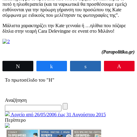
ποτό η ηλιοθεραπεία (και τα ναρκωτικά θα προσθέσουμε εμείς)
ευθύνονται για την πρόωρη γήρανση του προσώπου της Kate
σύμφωνα με ειδικούς που μελέτησαν τις φωτογραφίες της”.
Mάλιστα χαρακτηρίζει την Kate γενναία ή …ηλίθια που πόζαρε
δίπλα στην νεαρή Cara Delevingne σε event στο Μιλάνο!
(Parapolitika.gr)
Tweet
Share
Share
Pin
Το πρωτοσέλιδο του "Η"
Αναζήτηση
Αρχείο από 26/05/2006 έως 31 Αυγούστου 2015
Περίπτερο