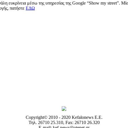
μεγάλη ευκρίνεια μέσω της υπηρεσίας της Google “Show my street”. Μ
μογής, πατήστε
ΕΔΩ
Copyright© 2010 - 2020 Kefalonews Ε.E.
Τηλ. 26710 25.310, Fax: 26710 26.320
E-mail: kef-news@otenet.gr