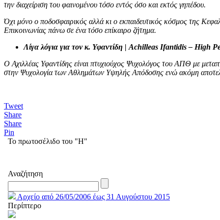
την διαχείριση του φαινομένου τόσο εντός όσο και εκτός γηπέδου.
Όχι μόνο ο ποδοσφαιρικός αλλά κι ο εκπαιδευτικός κόσμος της Κεφαλο
Επικοινωνίας πάνω σε ένα τόσο επίκαιρο ζήτημα.
Λίγα λόγια για τον κ. Υφαντίδη | Achilleas Ιfantidis – High 
Ο Αχιλλέας Υφαντίδης είναι πτυχιούχος Ψυχολόγος του ΑΠΘ με μεταπ
στην Ψυχολογία των Αθλημάτων Υψηλής Απόδοσης ενώ ακόμη αποτε
Tweet
Share
Share
Pin
Το πρωτοσέλιδο του "Η"
Αναζήτηση
Αρχείο από 26/05/2006 έως 31 Αυγούστου 2015
Περίπτερο