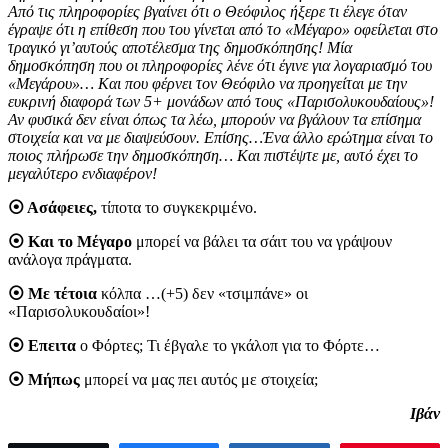
Από τις πληροφορίες βγαίνει ότι ο Θεόφιλος ήξερε τι έλεγε όταν
έγραψε ότι η επίθεση που του γίνεται από το «Μέγαρο» οφείλεται στο
τραγικό γι’αυτούς αποτέλεσμα της δημοσκόπησης! Μία
δημοσκόπηση που οι πληροφορίες λένε ότι έγινε για λογαριασμό του
«Μεγάρου»… Και που φέρνει τον Θεόφιλο να προηγείται με την
ευκρινή διαφορά των 5+ μονάδων από τους «Παρισολυκουδαίους»!
Αν φυσικά δεν είναι όπως τα λέω, μπορούν να βγάλουν τα επίσημα
στοιχεία και να με διαψεύσουν. Επίσης…Ένα άλλο ερώτημα είναι το
ποιος πλήρωσε την δημοσκόπηση… Και πιστέψτε με, αυτό έχει το
μεγαλύτερο ενδιαφέρον!
⦿ Ασάφειες,
τίποτα το συγκεκριμένο.
⦿ Και το Μέγαρο
μπορεί να βάλει τα σάιτ του να γράψουν
ανάλογα πράγματα.
⦿ Με τέτοια
κόλπα …(+5) δεν «τσιμπάνε» οι
«Παρισολυκουδαίοι»!
⦿ Επειτα
ο Φόρτες; Τι έβγαλε το γκάλοπ για το Φόρτε…
⦿ Μήπως
μπορεί να μας πει αυτός με στοιχεία;
Ιβάν