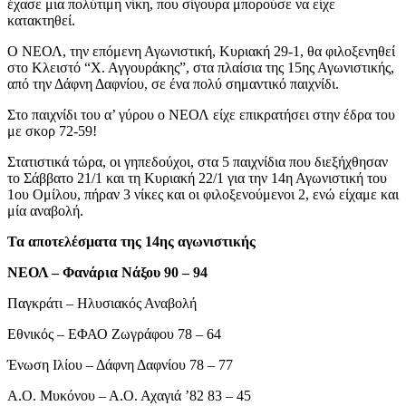
έχασε μια πολύτιμη νίκη, που σίγουρα μπορούσε να είχε
κατακτηθεί.
Ο ΝΕΟΛ, την επόμενη Αγωνιστική, Κυριακή 29-1, θα φιλοξενηθεί
στο Κλειστό “Χ. Αγγουράκης”, στα πλαίσια της 15ης Αγωνιστικής,
από την Δάφνη Δαφνίου, σε ένα πολύ σημαντικό παιχνίδι.
Στο παιχνίδι του α’ γύρου ο ΝΕΟΛ είχε επικρατήσει στην έδρα του
με σκορ 72-59!
Στατιστικά τώρα, οι γηπεδούχοι, στα 5 παιχνίδια που διεξήχθησαν
το Σάββατο 21/1 και τη Κυριακή 22/1 για την 14η Αγωνιστική του
1ου Ομίλου, πήραν 3 νίκες και οι φιλοξενούμενοι 2, ενώ είχαμε και
μία αναβολή.
Τα αποτελέσματα της 14ης αγωνιστικής
ΝΕΟΛ – Φανάρια Νάξου 90 – 94
Παγκράτι – Ηλυσιακός Αναβολή
Εθνικός – ΕΦΑΟ Ζωγράφου 78 – 64
Ένωση Ιλίου – Δάφνη Δαφνίου 78 – 77
Α.Ο. Μυκόνου – Α.Ο. Αχαγιά ’82 83 – 45