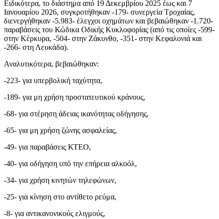
Ειδικότερα, το διάστημα από 19 Δεκεμβρίου 2025 έως και 7
Ιανουαρίου 2026, συγκροτήθηκαν -179- συνεργεία Τροχαίας,
διενεργήθηκαν -5.983- έλεγχοι οχημάτων και βεβαιώθηκαν -1.720-
παραβάσεις του Κώδικα Οδικής Κυκλοφορίας (από τις οποίες -599-
στην Κέρκυρα, -504- στην Ζάκυνθο, -351- στην Κεφαλονιά και
-266- στη Λευκάδα).
Αναλυτικότερα, βεβαιώθηκαν:
-223- για υπερβολική ταχύτητα,
-189- για μη χρήση προστατευτικού κράνους,
-68- για στέρηση άδειας ικανότητας οδήγησης,
-65- για μη χρήση ζώνης ασφαλείας,
-49- για παραβάσεις ΚΤΕΟ,
-40- για οδήγηση υπό την επήρεια αλκοόλ,
-34- για χρήση κινητών τηλεφώνων,
-25- για κίνηση στο αντίθετο ρεύμα,
-8- για αντικανονικούς ελιγμούς,