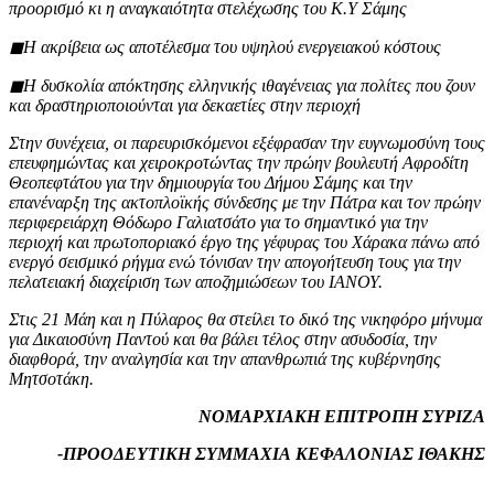
προορισμό κι η αναγκαιότητα στελέχωσης του Κ.Υ Σάμης
◼︎Η ακρίβεια ως αποτέλεσμα του υψηλού ενεργειακού κόστους
◼︎Η δυσκολία απόκτησης ελληνικής ιθαγένειας για πολίτες που ζουν
και δραστηριοποιούνται για δεκαετίες στην περιοχή
Στην συνέχεια, οι παρευρισκόμενοι εξέφρασαν την ευγνωμοσύνη τους
επευφημώντας και χειροκροτώντας την πρώην βουλευτή Αφροδίτη
Θεοπεφτάτου για την δημιουργία του Δήμου Σάμης και την
επανέναρξη της ακτοπλοϊκής σύνδεσης με την Πάτρα και τον πρώην
περιφερειάρχη Θόδωρο Γαλιατσάτο για το σημαντικό για την
περιοχή και πρωτοποριακό έργο της γέφυρας του Χάρακα πάνω από
ενεργό σεισμικό ρήγμα ενώ τόνισαν την απογοήτευση τους για την
πελατειακή διαχείριση των αποζημιώσεων του ΙΑΝΟΥ.
Στις 21 Μάη και η Πύλαρος θα στείλει το δικό της νικηφόρο μήνυμα
για Δικαιοσύνη Παντού και θα βάλει τέλος στην ασυδοσία, την
διαφθορά, την αναλγησία και την απανθρωπιά της κυβέρνησης
Μητσοτάκη.
ΝΟΜΑΡΧΙΑΚΗ ΕΠΙΤΡΟΠΗ ΣΥΡΙΖΑ
-ΠΡΟΟΔΕΥΤΙΚΗ ΣΥΜΜΑΧΙΑ ΚΕΦΑΛΟΝΙΑΣ ΙΘΑΚΗΣ