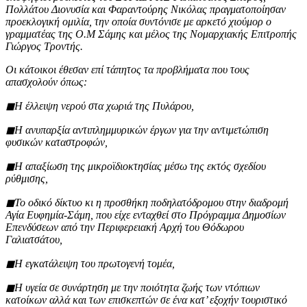
Πολλάτου Διονυσία και Φαραντούρης Νικόλας πραγματοποίησαν
προεκλογική ομιλία, την οποία συντόνισε με αρκετό χιούμορ ο
γραμματέας της Ο.Μ Σάμης και μέλος της Νομαρχιακής Επιτροπής
Γιώργος Τροντής.
Οι κάτοικοι έθεσαν επί τάπητος τα προβλήματα που τους
απασχολούν όπως:
◼︎Η έλλειψη νερού στα χωριά της Πυλάρου,
◼︎Η ανυπαρξία αντιπλημμυρικών έργων για την αντιμετώπιση
φυσικών καταστροφών,
◼︎Η απαξίωση της μικροϊδιοκτησίας μέσω της εκτός σχεδίου
ρύθμισης,
◼︎Το οδικό δίκτυο κι η προσθήκη ποδηλατόδρομου στην διαδρομή
Αγία Ευφημία-Σάμη, που είχε ενταχθεί στο Πρόγραμμα Δημοσίων
Επενδύσεων από την Περιφερειακή Αρχή του Θόδωρου
Γαλιατσάτου,
◼︎Η εγκατάλειψη του πρωτογενή τομέα,
◼︎Η υγεία σε συνάρτηση με την ποιότητα ζωής των ντόπιων
κατοίκων αλλά και των επισκεπτών σε ένα κατ’ εξοχήν τουριστικό