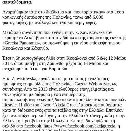
αποτελέσματα.
Αναρτήθηκαν τότε στο διαδίκτυο και «ποσταρίστηκαν» στα μέσα
κοινωνικής δικτύωσης της Πολωνίας, πάνω από 6.000
φωτογραφίες, με ανάλογα κείμενα και περιγραφές.
Μετά από συνάντηση που έγινε με την κ. Zawistowska τον
περασμένο Δεκέμβριο κατά την διάρκεια της τουριστικής έκθεσης
«Grecka Panorama», συμφωνήθηκε η εκ νέου επίσκεψη της σε
Κεφαλονιά και Ζάκυνθο.
Έτσι η δημοσιογράφος ήλθε στην Κεφαλονιά από 6 έως 12 Μαΐου
2018, όπου μετέβη στη Ζάκυνθο, μέχρι τις 18 Μαΐου και
αναχώρησε από εκεί για Βαρσοβία.
Η κ. Zawistowska, εργάζεται σε μια από τις μεγαλύτερες
ημερήσιες εφημερίδες της Πολωνίας «Gazeta Wyborcza», ως
συντάκτης. Από το 2013 είναι ελεύθερος επαγγελματίας και
συνεργάζεται με διάφορα μέσα ενημέρωσης,
συμπεριλαμβανομένων ταξιδιωτικών ιστοσελίδων και περιοδικών
lifestyle. Η ιδέα του έργου ‘Akcja Grecja’ προέκυψε αυθόρμητα
κατά τη διάρκεια ενός από τα ταξίδια της στην Ελλάδα. Επιπλέον
έχει αναπτύξει μερικά έργα για την Ελλάδα σε συνεργασία με την
Ελληνική Πρεσβεία στην Πολωνία. Επίσης, διαχειρίζεται τη
σελίδα στο facebook, https://www.facebook.com/akcjagrecja, η