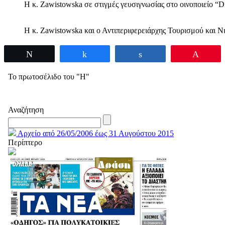
Η κ. Zawistowska σε στιγμές γευσιγνωσίας στο οινοποιείο “
Η κ. Zawistowska και ο Αντιπεριφερειάρχης Τουρισμού και Ν
Tweet
Share
Share
Pin
Το πρωτοσέλιδο του "Η"
Αναζήτηση
Αρχείο από 26/05/2006 έως 31 Αυγούστου 2015
Περίπτερο