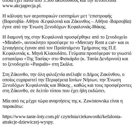
οποία έχει πάνω από 3.300 ακόλουθους και την ιστοσελίδα
www.akcjagrecja.pl.
Η κάλυψη των αεροπορικών εισιτηρίων μετ ‘επιστροφής
(Βαρσοβία- Αθήνα -Κεφαλονιά και Ζάκυνθος – Αθήνα -Βαρσοβία)
έγινε από την Ένωση Ξενοδόχων Κεφαλονιάς-Ιθάκης.
Η διαμονή της στην Κεφαλονιά προσφέρθηκε από το ξενοδοχείο
«Mirabel», αυτοκίνητο προσέφερε το «Mercury Rent a car» και οι
ξεναγήσεις έγιναν από τον Προϊστάμενο Τμήματος της Π.Ε
Κεφαλονιάς κ. Μηνά Κλαουδάτο. Γεύματα προσέφεραν το γνωστό
εστιατόριο «Της Τασίας» στο Φισκάρδο (κ. Τασία Δενδρινού) και
το ξενοδοχείο «Paspalis» στη Σκάλα.
Στη Ζάκυνθο, την όλη φιλοξενία ανέλαβε ο Δήμος Ζακύνθου, ο
οποίος ευχαριστεί την Περιφέρεια Ιονίων Νήσων, την Ένωση
Ξενοδόχων Κεφαλονιάς και Ιθάκης , καθώς και τους προσφέροντες
στη Ζάκυνθο, σε δελτίο τύπου που έχει ήδη εκδώσει.
Μία από τις μέχρι τώρα αναρτήσεις της κ. Zawistowska είναι η
παρακάτω:
https://www.tanie-loty.com.pl/ czytelnia/ciekawostki/kefalonia-
atrakcje-dziewiczej-wyspy.