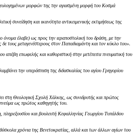
των ευλογημένων μορφών της την αγιασμένη μορφή του Κοσμά
λιτική συνείδηση και ικανότητα αντικειμενικής εκτιμήσεως της
ο όνομα έλαβε) ως προς την ιεραποστολική του δράση, με την
 δε τους μεταγενέστερους στον Παπαδιαμάντη και τον κύκλο του».
υ απέβη επωφελής και καθοριστική στην μετέπειτα πνευματική του
αμβάνει την υπεράσπιση της διδασκαλίας του αγίου Γρηγορίου
ύσει στη Θεολογική Σχολή Χάλκης, ως συνιδρυτής και πρώτος
) πνεύμα ως πρώτος καθηγητής του.
τη, πληρεξουσίου και βουλευτή Κεφαλληνίας Γεωργίου Τυπάλδου
 δύσκολα χρόνια της Βενετοκρατίας, αλλά και των άλλων αγίων του