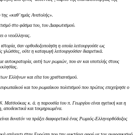
υ της «καθ’ ημάς Ανατολής».
ιτισμό στο φάσμα του, του Διαφωτισμού.
ει ο νεοέλληνας.
ς ιστορία, σαν ορθοδοξοποίηση η οποία λειτουργούσε ως
ς γλώσσες, ούτε η καταγωγή λειτουργούσαν διαιρετικά.
αμε αυτοκρατορία, αυτή των ρωμιών, που αν και υποτελής στους
κκλησίας.
ων Ελλήνων και είτα του χριστιανισμού.
 ευρωπαϊκού και του ρωμαίικου πολιτισμού που πρώτος επεχείρησε ο
 Ματσούκας κ. ά. η παρουσία του π. Γεωργίου είναι ηγετική και η
, αποδεικτικά και τεκμηριωμένα.
ν είναι δυνατόν να πράξει διαφορετικά ένας Ρωμιός-Ελληνορθόδοξος
ικά απέναντι στην Ευρώπη που την μυκτήρει αφού με τον εκφραγκισμό