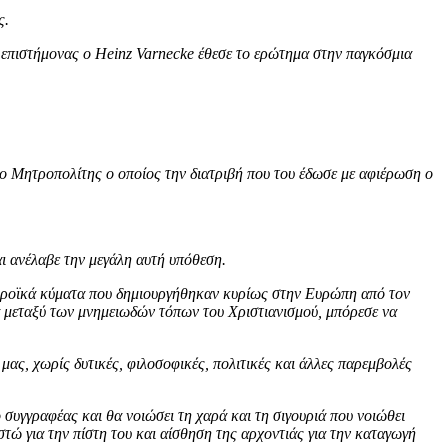
ς.
 επιστήμονας ο Heinz Varnecke έθεσε το ερώτημα στην παγκόσμια
ο Μητροπολίτης ο οποίος την διατριβή που του έδωσε με αφιέρωση ο
αι ανέλαβε την μεγάλη αυτή υπόθεση.
ιρροϊκά κύματα που δημιουργήθηκαν κυρίως στην Ευρώπη από τον
α μεταξύ των μνημειωδών τόπων του Χριστιανισμού, μπόρεσε να
ας, χωρίς δυτικές, φιλοσοφικές, πολιτικές και άλλες παρεμβολές
 συγγραφέας και θα νοιώσει τη χαρά και τη σιγουριά που νοιώθει
στώ για την πίστη του και αίσθηση της αρχοντιάς για την καταγωγή