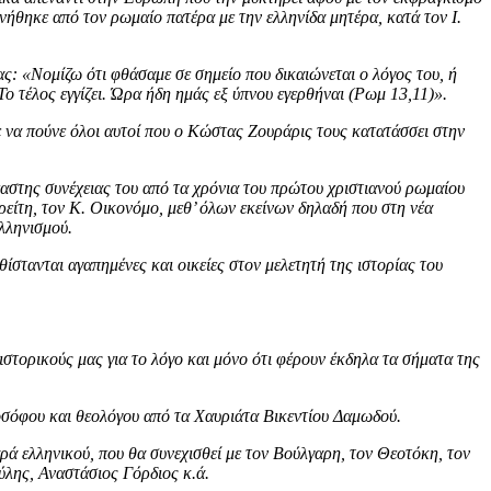
ννήθηκε από τον ρωμαίο πατέρα με την ελληνίδα μητέρα, κατά τον Ι.
ς: «Νομίζω ότι φθάσαμε σε σημείο που δικαιώνεται ο λόγος του, ή
Το τέλος εγγίζει. Ώρα ήδη ημάς εξ ύπνου εγερθήναι (Ρωμ 13,11)».
νε να πούνε όλοι αυτοί που ο Κώστας Ζουράρις τους κατατάσσει στην
αστης συνέχειας του από τα χρόνια του πρώτου χριστιανού ρωμαίου
ίτη, τον Κ. Οικονόμο, μεθ’ όλων εκείνων δηλαδή που στη νέα
λληνισμού.
ίστανται αγαπημένες και οικείες στον μελετητή της ιστορίας του
στορικούς μας για το λόγο και μόνο ότι φέρουν έκδηλα τα σήματα της
λοσόφου και θεολόγου από τα Χαυριάτα Βικεντίου Δαμωδού.
ά ελληνικού, που θα συνεχισθεί με τον Βούλγαρη, τον Θεοτόκη, τον
ύλης, Αναστάσιος Γόρδιος κ.ά.