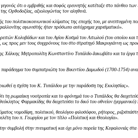
 το γεγονός ότι ο εμβριθής και σοφός ερευνητής κατέταξε στο πάνθεο 
 της Ορθοδοξίας, αξιολογώντας τον αληθινά.
ής του πολιτικοκοινωνικού κλίματος της εποχής του, με ανεπτυγμένη πο
εφαλλονίτης αγωνιστής ήταν πρόσωπο αυτόχρημα χαρισματικό».
ρειτών Κολυβάδων και του Αγίου Κοσμά του Αιτωλού (του οποίου και τ
, ως προς μεν τους συγχρόνους του στο στρατηγό Μακρυγιάννη ως προς
ης Χάλκης Μητροπολίτη Κωνσταντίνο Τυπάλδο-Ιακωβάτο και τα έργα το
 παράδειγμα του συμπατριώτη του Βικεντίου Δαμωδού (1700-1754) αναλ
ηριωθεί η σχέση του Κ. Τυπάλδου με την παράδοση της Εκκλησίας».
ότι τη ρωμαίικη νοοτροπία και το φρόνημά του ο Τυπάλδος θα διοχετε
Θεόκλητος Φαρμακίδης θα διοχετεύσει το δικό του οθνείον (γερμανικό
εύματος νομοδίφη, πολιτικού, θεολόγου φιλοσόφου, ρήτορος, ριζοσπάσ
ελέτη του π. Γεωργίου με τον τίτλο «Πολιτική και Θεολογία».
 την συμβολή στην πνευματική και όχι μόνο πορεία της Κεφαλονιάς στα