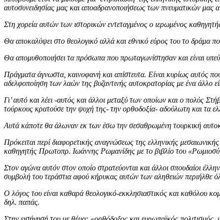
αυτοσυνειδησίας μας και αποαδρανοποιήσεως των πνευματικών μας 
Στη χορεία αυτών των ιστορικών εντεταγμένος ο ιερωμένος καθηγητής 
Θα αποκαλύψει στο θεολογικό αλλά και εθνικό εύρος του το δράμα που
Θα απομυθοποιήσει τα πρόσωπα που πρωταγωνίστησαν και είναι υπεύθυ
Πράγματα άγνωστα, καινοφανή και απίστευτα. Είναι κυρίως αυτός που 
αδελφοποίηση των λαών της βυζαντινής αυτοκρατορίας με ένα άλλο είδ
Γι’ αυτό και λέει -αυτός και άλλοι μεταξύ των οποίων και ο πολύς Σ
τούρκους κρατούσε την ψυχή της- την ορθοδοξία- αδούλωτη και τα ελ
Αυτά κάποτε θα άλωναν εκ των έσω την σεσαθρωμένη τουρκική αυτοκρ
Πρόκειται περί διαφορετικής αναγνώσεως της ελληνικής μεσαιωνικής
καθηγητής Πρωτοπρ. Ιωάννης Ρωμανίδης με το βιβλίο του «Ρωμιοσύ
Στον αγώνα αυτόν στον οποίο στρατεύονται και άλλοι σπουδαίοι έλλην
συμβολή του τεράστια αφού κήρυκας αυτών των αληθειών περιήλθε όλη
Ο λόγος του είναι καθαρά θεολογικό-εκκλησιαστικός και καθόλου κομμ
δηλ. παπάς.
Στην εισήγησή του με θέμα: «ορθόδοξος και ευρωπαϊκός πολιτισμός,