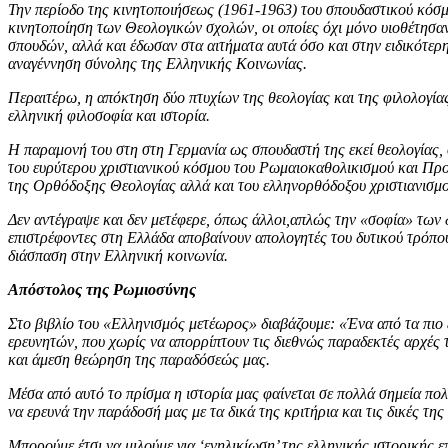
Την περίοδο της κινητοποιήσεως (1961-1963) του σπουδαστικού κόσμο
κινητοποίηση των Θεολογικών σχολών, οι οποίες όχι μόνο υιοθέτησα
σπουδών, αλλά και έδωσαν στα αιτήματα αυτά όσο και στην ειδικότερη
αναγέννηση σύνολης της Ελληνικής Κοινωνίας.
Περαιτέρω, η απόκτηση δύο πτυχίων της θεολογίας και της φιλολογίας
ελληνική φιλοσοφία και ιστορία.
Η παραμονή του στη στη Γερμανία ως σπουδαστή της εκεί θεολογίας, φι
του ευρύτερου χριστιανικού κόσμου του Ρωμαιοκαθολικισμού και Προτε
της Ορθόδοξης Θεολογίας αλλά και του ελληνορθόδοξου χριστιανισμο
Δεν αντέγραψε και δεν μετέφερε, όπως άλλοι,απλώς την «σοφία» των 
επιστρέφοντες στη Ελλάδα αποβαίνουν απολογητές του δυτικού τρόπου 
διάσπαση στην Ελληνική κοινωνία.
Απόστολος της Ρωμιοσύνης
Στο βιβλίο του «Ελληνισμός μετέωρος» διαβάζουμε: «Ένα από τα πιο 
ερευνητών, που χωρίς να απορρίπτουν τις διεθνώς παραδεκτές αρχές 
και άμεση θεώρηση της παραδόσεώς μας.
Μέσα από αυτό το πρίσμα η ιστορία μας φαίνεται σε πολλά σημεία πο
να ερευνά την παράδοσή μας με τα δικά της κριτήρια και τις δικές της
Μπορούμε έτσι να μιλούμε για ‘ενηλικίωση’ της ελληνικής ιστορικής ε