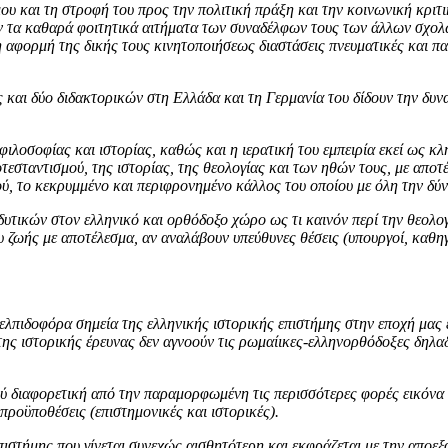
υ και τη στροφή του προς την πολιτική πράξη και την κοινωνική κριτικ
ν τα καθαρά φοιτητικά αιτήματα των συναδέλφων τους των άλλων σχολ
 αφορμή της δικής τους κινητοποιήσεως διαστάσεις πνευματικές και πα
 και δύο διδακτορικών στη Ελλάδα και τη Γερμανία του δίδουν την δυνατ
λοσοφίας και ιστορίας, καθώς και η ιερατική του εμπειρία εκεί ως κλη
σταντισμού, της ιστορίας, της θεολογίας και των ηθών τους, με αποτέλ
ύ, το κεκρυμμένο και περιφρονημένο κάλλος του οποίου με όλη την δύ
δυτικών στον ελληνικό και ορθόδοξο χώρο ως τι καινόν περί την θεολο
ζωής με αποτέλεσμα, αν αναλάβουν υπεύθυνες θέσεις (υπουργοί, καθηγη
ελπιδοφόρα σημεία της ελληνικής ιστορικής επιστήμης στην εποχή μας 
της ιστορικής έρευνας δεν αγνοούν τις ρωμαίικες-ελληνορθόδοξες δηλα
λύ διαφορετική από την παραμορφωμένη τις περισσότερες φορές εικόνα 
 προϋποθέσεις (επιστημονικές και ιστορικές).
πιστήμης που γίνεται συνεχώς αισθητότερη και εκφράζεται με την αποεξ