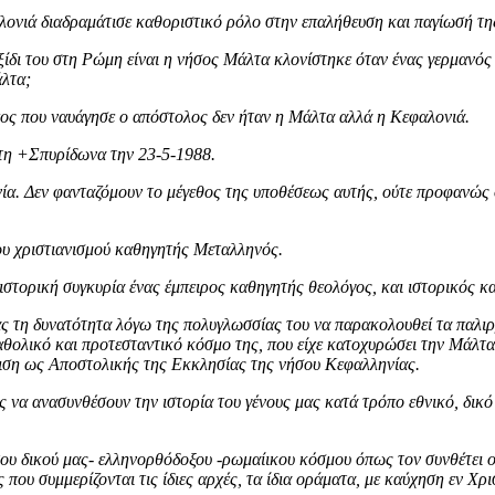
ονιά διαδραμάτισε καθοριστικό ρόλο στην επαλήθευση και παγίωσή τη
ίδι του στη Ρώμη είναι η νήσος Μάλτα κλονίστηκε όταν ένας γερμανός
άλτα;
πος που ναυάγησε ο απόστολος δεν ήταν η Μάλτα αλλά η Κεφαλονιά.
ίτη +Σπυρίδωνα την 23-5-1988.
ία. Δεν φανταζόμουν το μέγεθος της υποθέσεως αυτής, ούτε προφανώς 
του χριστιανισμού καθηγητής Μεταλληνός.
ιστορική συγκυρία ένας έμπειρος καθηγητής θεολόγος, και ιστορικός κ
ας τη δυνατότητα λόγω της πολυγλωσσίας του να παρακολουθεί τα παλ
θολικό και προτεσταντικό κόσμο της, που είχε κατοχυρώσει την Μάλτ
ώριση ως Αποστολικής της Εκκλησίας της νήσου Κεφαλληνίας.
α ανασυνθέσουν την ιστορία του γένους μας κατά τρόπο εθνικό, δικό μ
του δικού μας- ελληνορθόδοξου -ρωμαίικου κόσμου όπως τον συνθέτει ο
ου συμμερίζονται τις ίδιες αρχές, τα ίδια οράματα, με καύχηση εν Χρι