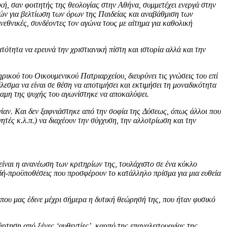
ή, σαν φοιτητής της θεολογίας στην Αθήνα, συμμετέχει ενεργά στην
ών για βελτίωση των όρων της Παιδείας και αναβάθμιση των
νεθνικές, συνδέοντες τον αγώνα τους με αίτημα για καθολική
ότητα να ερευνά την χριστιανική πίστη και ιστορία αλλά και την
ρικού του Οικουμενικού Πατριαρχείου, διευρύνει τις γνώσεις του επί
εσμα να είναι σε θέση να αποτιμήσει και εκτιμήσει τη μοναδικότητα
ναμη της ψυχής του αγωνίστηκε να αποκαλύψει.
γίαν. Και δεν ξαφνιάστηκε από την σοφία της Δύσεως, όπως άλλοι που
τές κ.λ.π.) να διαχέουν την σύγχυση, την αλλοτρίωση και την
είναι η ανανέωση των κριτηρίων της, τουλάχιστο σε ένα κύκλο
δή-προϋποθέσεις που προσφέρουν το κατάλληλο πρίσμα για μια ευθεία
που μας έδινε μέχρι σήμερα η δυτική θεώρησή της, που ήταν φυσικό
άρτηση από ξένες ‘αυθεντίες’, καρπό της επαναλειτουργίας της