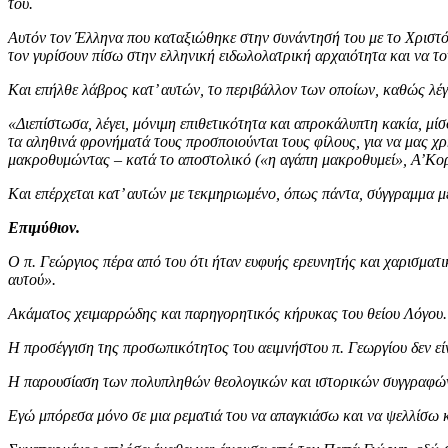
του.
Αυτόν τον Έλληνα που καταξιώθηκε στην συνάντησή του με το Χριστό π
τον γυρίσουν πίσω στην ελληνική ειδωλολατρική αρχαιότητα και να το
Και επήλθε λάβρος κατ’ αυτών, το περιβάλλον των οποίων, καθώς λέγε
«Διεπίστωσα, λέγει, μόνιμη επιθετικότητα και απροκάλυπτη κακία, μί
τα αληθινά φρονήματά τους προσποιούνται τους φίλους, για να μας χ
μακροθυμώντας – κατά το αποστολικό («η αγάπη μακροθυμεί», Α’Κορ.1
Και επέρχεται κατ’ αυτών με τεκμηριωμένο, όπως πάντα, σύγγραμμα 
Επιμύθιον.
Ο π. Γεώργιος πέρα από του ότι ήταν ευφυής ερευνητής και χαρισματ
αυτού».
Ακάματος χειμαρρώδης και παρηγορητικός κήρυκας του θείου Λόγου. 
Η προσέγγιση της προσωπικότητος του αειμνήστου π. Γεωργίου δεν εί
Η παρουσίαση των πολυπληθών θεολογικών και ιστορικών συγγραφών
Εγώ μπόρεσα μόνο σε μια ρεματιά του να απαγκιάσω και να ψελλίσω κ