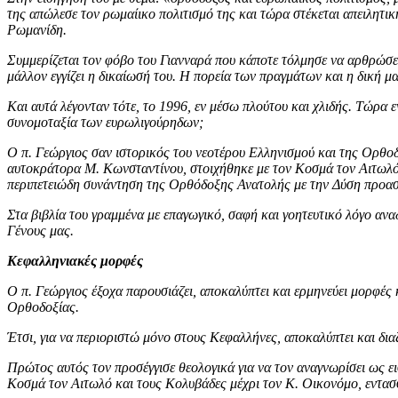
της απώλεσε τον ρωμαίικο πολιτισμό της και τώρα στέκεται απειλητική
Ρωμανίδη.
Συμμερίζεται τον φόβο του Γιανναρά που κάποτε τόλμησε να αρθρώσει 
μάλλον εγγίζει η δικαίωσή του. Η πορεία των πραγμάτων και η δική μα
Και αυτά λέγονταν τότε, το 1996, εν μέσω πλούτου και χλιδής. Τώρα 
συνομοταξία των ευρωλιγούρηδων;
Ο π. Γεώργιος σαν ιστορικός του νεοτέρου Ελληνισμού και της Ορθο
αυτοκράτορα Μ. Κωνσταντίνου, στοιχήθηκε με τον Κοσμά τον Αιτωλό
περιπετειώδη συνάντηση της Ορθόδοξης Ανατολής με την Δύση προασπ
Στα βιβλία του γραμμένα με επαγωγικό, σαφή και γοητευτικό λόγο αναδ
Γένους μας.
Κεφαλληνιακές μορφές
Ο π. Γεώργιος έξοχα παρουσιάζει, αποκαλύπτει και ερμηνεύει μορφές 
Ορθοδοξίας.
Έτσι, για να περιοριστώ μόνο στους Κεφαλλήνες, αποκαλύπτει και δι
Πρώτος αυτός τον προσέγγισε θεολογικά για να τον αναγνωρίσει ως ε
Κοσμά τον Αιτωλό και τους Κολυβάδες μέχρι τον Κ. Οικονόμο, εντασ