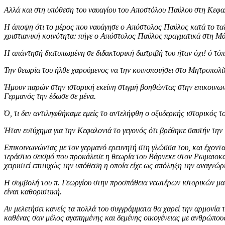
Αλλά και στη υπόθεση του ναυαγίου του Αποστόλου Παύλου στη Κεφαλ
Η άποψη ότι το μέρος που ναυάγησε ο Απόστολος Παύλος κατά το ταξ
χριστιανική κοινότητα: πήγε ο Απόστολος Παύλος πραγματικά στη Μ
Η απάντησή διατυπωμένη σε διδακτορική διατριβή του ήταν όχι! ό τό
Την θεωρία του ήλθε χαρούμενος να την κοινοποιήσει στο Μητροπολ
Ήμουν παρών στην ιστορική εκείνη στιγμή βοηθώντας στην επικοινων
Γερμανός την έδωσε σε μένα.
Ό, τι δεν αντιληφθήκαμε εμείς το αντελήφθη ο οξυδερκής ιστορικός 
Ήταν ευτύχημα για την Κεφαλονιά το γεγονός ότι βρέθηκε σαυτήν την 
Επικοινωνώντας με τον γερμανό ερευνητή στη γλώσσα του, και έχοντ
τεράστιο σεισμό που προκάλεσε η θεωρία του Βάρνεκε στον Ρωμαιοκα
χειριστεί επιτυχώς την υπόθεση η οποία είχε ως απόληξη την αναγν
Η συμβολή του π. Γεωργίου στην προσπάθεια νεωτέρων ιστορικών μας ν
είναι καθοριστική.
Αν μελετήσει κανείς τα πολλά του συγγράμματα θα χαρεί την αρμονία 
καθένας σαν μέλος αγαπημένης και δεμένης οικογένειας με ανθρώπους π