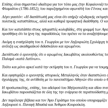
Επίσης είναι σημαντικό ιδιαίτερα για τον τόπο μας (την Κεφαλονιά)
Φλαμιάτου (1786-1852), του παρεξηγημένου αγωνιστή του Γένους και
Λέγει γιαυτόν: «Η διαπίστωσή μας είναι ότι υπήρξε οξυδερκής εκτιμητ
πολιτικής καταστάσεως, αλλά και καθαρά προφητική διαίσθηση. Ο κ
Και τον κατατάσσει στους ησυχαστές-κολυβάδες, στη γραμμή των Αγιο
προσθήκη ότι τα ίχνη της παραδόσεώς του πρέπει να τα αναζητήσουμε
Ακόμη η ενασχόληση του π. Γεωργίου με τον Ληξουριώτη Σχολάρχη τ
ανέλιξη ως ακαδημαϊκού διδασκάλου και ιερωμένου.
Διεπίστωσε ό ερευνητής ότι ο ιερωμένος Ιακωβάτος ακολουθώντας το
Παλαμά «κατά Λατίνων».
Τούτο και μόνο αρκεί κατά την εκτίμηση του π. Γεωργίου για να τεκμ
Και εφησυχάζει ο ερευνητής ιστορικός Μεταλληνός όταν διαπιστώνει 
σχολάρχης της, σε αντίθεση με το πανεπιστήμιο Αθηνών στο οποίο ο 
Η προσωπικότης, επίσης, του αδελφού του Μητροπολίτη και ιδίου πν
Ιακωβάτου παρουσιάζεται σε όλη της την ενάργεια σε περισπούδαστη μ
Δεν παρέλειψε βέβαια και τον Άγιο Γεράσιμο του οποίου υπογραμμίζει
Ληξουριού π. Παναγή Μπασιά και Άνθιμου Κουρούκλη.