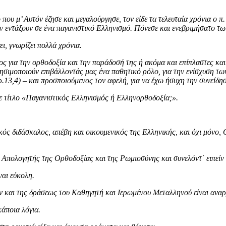
ου μ’ Αυτόν έζησε και μεγαλούργησε, τον είδε τα τελευταία χρόνια ο 
ν εντάξουν σε ένα παγανιστικό Ελληνισμό. Πόνεσε και ενεβριμήσατο τω
ι, γνωρίζει πολλά χρόνια.
σος για την ορθοδοξία και την παράδοσή της ή ακόμα και επίπλαστες κ
ρησιμοποιούν επιβάλλοντάς μας ένα παθητικό ρόλο, για την ενίσχυση 
3,4) – και προσποιούμενος τον αφελή, για να έχω ήσυχη την συνείδησή
με τίτλο «Παγανιστικός Ελληνισμός ή Ελληνορθοδοξία;».
ικός διδάσκαλος, απέβη και οικουμενικός της Ελληνικής, και όχι μόνο
Απολογητής της Ορθοδοξίας και της Ρωμιοσύνης και συνελόντ΄ ειπείν 
ναι εύκολη.
 και της δράσεως του Καθηγητή και Ιερωμένου Μεταλληνού είναι αναρ
άποια λόγια.