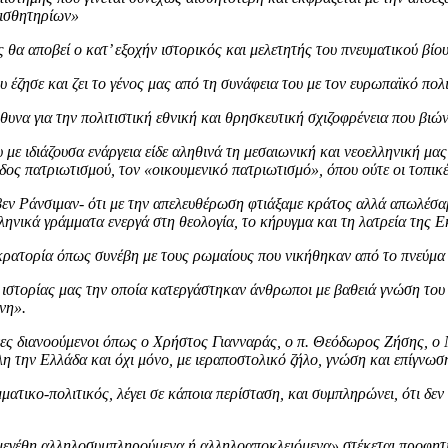
αισθητηρίων»
θα αποβεί ο κατ’ εξοχήν ιστορικός και μελετητής του πνευματικού βίο
 έζησε και ζει το γένος μας από τη συνάφεια του με τον ευρωπαϊκό πολ
να για την πολιτιστική εθνική και θρησκευτική σχιζοφρένεια που βιών
με ιδιάζουσα ενάργεια είδε αληθινά τη μεσαιωνική και νεοελληνική μα
ος πατριωτισμού, τον «οικουμενικό πατριωτισμό», όπου ούτε οι τοπικέ
τήβεν Ράνσιμαν- ότι με την απελευθέρωση φτιάξαμε κράτος αλλά απωλέσ
ληνικά γράμματα ενεργά στη θεολογία, το κήρυγμα και τη λατρεία της Ε
ατορία όπως συνέβη με τους ρωμαίους που νικήθηκαν από το πνεύμα τ
 ιστορίας μας την οποία κατεργάστηκαν άνθρωποι με βαθειά γνώση του
νη».
ες διανοούμενοι όπως ο Χρήστος Γιανναράς, ο π. Θεόδωρος Ζήσης, ο Ν.
 την Ελλάδα και όχι μόνο, με ιεραποστολικό ζήλο, γνώση και επίγνωση
ατικο-πολιτικός, λέγει σε κάποια περίσταση, και συμπληρώνει, ότι δε
 μεγέθη αλληλοσυμπληρούμενα ή αλληλοαποκλειόμενα» στέκεται προφητ