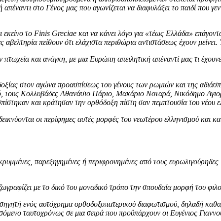
 απέναντι στο Γένος μας που αγωνίζεται να διαφυλάξει το παιδί που γε
εκείνο το Finis Greciae και να κάνει λόγο για «τέως Ελλάδα» επάγοντα
ς αβελτηρία πείθουν ότι ελάχιστα περιθώρια αντιστάσεως έχουν μείνει. 
εν πτωχεία και ανάγκη, με μια Ευρώπη απειλητική απέναντί μας τι έχου
δοξίας στον αγώνα προασπίσεως του γένους των ρωμιών και της αδιάσπ
, τους Κολλυβάδες Αθανάσιο Πάριο, Μακάριο Νοταρά, Νικόδημο Αγιορε
ίστηκαν και κράτησαν την ορθόδοξη πίστη σαν πεμπτουσία του νέου ε
εικνύονται οι περίφημες αυτές μορφές του νεωτέρου ελληνισμού και καθ
κρυμμένες, παρεξηγημένες ή περιφρονημένες από τους ευρωλιγούρηδες ι
αζωγραφίζει με το δικό του μοναδικό τρόπο την σπουδαία μορφή του φι
ισηγητή ενός αυτόχρημα ορθοδοξοπατερικού διαφωτισμού, δηλαδή καθαρ
σόμενο ταυτοχρόνως σε μια σειρά που προϋπάρχουν οι Ευγένιος Γιαννο