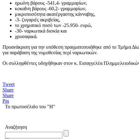
ηρωίνη βάρους -541,4- γραμμαρίων,
κοκαΐνη βάρους -60,2- γραμμαρίων,
μικροποσότητα ακατέργαστης κάνναβης,
-3- ζυγαριές ακριβείας,
το χρηματικό ποσό των -25.950- ευρώ,
-30- ναρκωτικά δισκία και
χρυσαφικά.
Προανάκριση για την υπόθεση πραγματοποιήθηκε από το Τμήμα Δίωξ
για παράβαση της νομοθεσίας περί ναρκωτικών.
Οι συλληφθέντες οδηγήθηκαν στον κ. Εισαγγελέα Πλημμελειοδικώ
Tweet
Share
Share
Pin
Το πρωτοσέλιδο του "Η"
Αναζήτηση