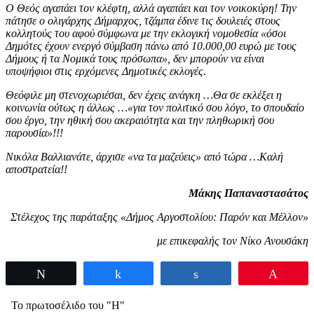
Ο Θεός αγαπάει τον κλέφτη, αλλά αγαπάει και τον νοικοκύρη! Την
πάτησε ο ολιγάρχης Δήμαρχος,
τζάμπα έδινε τις δουλειές στους
κολλητούς του αφού σύμφωνα με την εκλογική νομοθεσία «όσοι
Δημότες έχουν ενεργό σύμβαση πάνω από 10.000,00 ευρώ με τους
Δήμους ή τα Νομικά τους πρόσωπα», δεν μπορούν να είναι
υποψήφιοι στις ερχόμενες Δημοτικές εκλογές.
Θεόφιλε μη στενοχωριέσαι, δεν έχεις ανάγκη …Θα σε εκλέξει η
κοινωνία ούτως η άλλως …«για τον πολιτικό σου λόγο, το σπουδαίο
σου έργο, την ηθική σου ακεραιότητα και την πληθωρική σου
παρουσία»!!!
Νικόλα Βαλλιανάτε, άρχισε «να τα μαζεύεις» από τώρα …Καλή
αποστρατεία!!
Μάκης Παπαναστασάτος
Στέλεχος της παράταξης «Δήμος Αργοστολίου: Παρόν και Μέλλον»
με επικεφαλής τον Νίκο Ανουσάκη
Tweet
Share
Share
Pin
Το πρωτοσέλιδο του "Η"