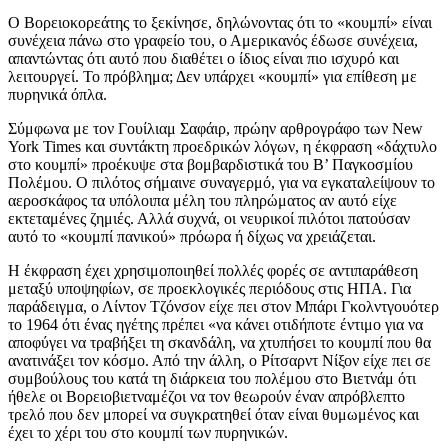
Ο Βορειοκορεάτης το ξεκίνησε, δηλώνοντας ότι το «κουμπί» είναι
συνέχεια πάνω στο γραφείο του, ο Αμερικανός έδωσε συνέχεια,
απαντώντας ότι αυτό που διαθέτει ο ίδιος είναι πιο ισχυρό και
λειτουργεί. Το πρόβλημα; Δεν υπάρχει «κουμπί» για επίθεση με
πυρηνικά όπλα.
Σύμφωνα με τον Γουίλιαμ Σαφάιρ, πρώην αρθρογράφο των New
York Times και συντάκτη προεδρικών λόγων, η έκφραση «δάχτυλο
στο κουμπί» προέκυψε στα βομβαρδιστικά του Β’ Παγκοσμίου
Πολέμου. Ο πιλότος σήμαινε συναγερμό, για να εγκαταλείψουν το
αεροσκάφος τα υπόλοιπα μέλη του πληρώματος αν αυτό είχε
εκτεταμένες ζημιές. Αλλά συχνά, οι νευρικοί πιλότοι πατούσαν
αυτό το «κουμπί πανικού» πρόωρα ή δίχως να χρειάζεται.
Η έκφραση έχει χρησιμοποιηθεί πολλές φορές σε αντιπαράθεση
μεταξύ υποψηφίων, σε προεκλογικές περιόδους στις ΗΠΑ. Για
παράδειγμα, ο Λίντον Τζόνσον είχε πει στον Μπάρι Γκολντγουότερ
το 1964 ότι ένας ηγέτης πρέπει «να κάνει οτιδήποτε έντιμο για να
αποφύγει να τραβήξει τη σκανδάλη, να χτυπήσει το κουμπί που θα
ανατινάξει τον κόσμο. Από την άλλη, ο Ρίτσαρντ Νίξον είχε πει σε
συμβούλους του κατά τη διάρκεια του πολέμου στο Βιετνάμ ότι
ήθελε οι Βορειοβιετναμέζοι να τον θεωρούν έναν απρόβλεπτο
τρελό που δεν μπορεί να συγκρατηθεί όταν είναι θυμωμένος και
έχει το χέρι του στο κουμπί των πυρηνικών.