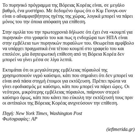
Το πυρηνικό πρόγραμμα της Βόρειας Κορέας είναι, σε μεγάλο
βαθμό, ένα μυστήριο. Με δεδομένο όμως ότι ο Κιμ Γιονγκ-ουν
είναι ο αδιαμφισβήτητος ηγέτης της χώρας, λογικά μπορεί να πάρει
μόνος του την όποια απόφαση για επίθεση.
Στην ομιλία του την πρωτοχρονιά δήλωσε ότι έχει ένα «κουμπί για
πυρηνικά» στο γραφείο του και πως η ενδοχώρα των ΗΠΑ είναι
στην εμβέλεια των πυρηνικών πυραύλων του. Θεωρείται αμφίβολο
να υπάρχει πραγματικά ένα τέτοιο κουμπί στο γραφείο του και
επιπλέον, μία διηπειρωτική επίθεση από τη Βόρεια Κορέα δεν
μπορεί να γίνει μέσα σε λίγα λεπτά.
Εκτιμάται ότι οι μεγαλύτερης εμβέλειας πύραυλοί της
χρησιμοποιούν υγρό καύσιμο, κάτι που σημαίνει ότι δεν μπορεί να
είναι ανά πάσα στιγμή έτοιμοι για εκτόξευση. Πρέπει πρώτα να
γίνει εφοδιασμός με καύσιμο, κάτι που μπορεί να πάρει ώρες. Οι
νεότεροι, μικρότερης εμβέλειας πύραυλοι, παίρνουν στερεό
καύσιμο όμως, κάτι που κάνει πιο εύκολη την εκτόξευσή τους πριν
οι αντίπαλοι της Βόρειας Κορέας ανιχνεύσουν την επίθεση.
Πηγή: New York Times, Washington Post
Φωτογραφίες: ΑP
(iefimerida.gr)