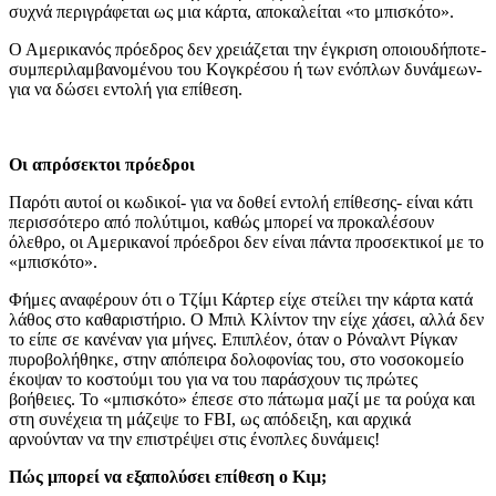
συχνά περιγράφεται ως μια κάρτα, αποκαλείται «το μπισκότο».
Ο Αμερικανός πρόεδρος δεν χρειάζεται την έγκριση οποιουδήποτε-
συμπεριλαμβανομένου του Κογκρέσου ή των ενόπλων δυνάμεων-
για να δώσει εντολή για επίθεση.
Οι απρόσεκτοι πρόεδροι
Παρότι αυτοί οι κωδικοί- για να δοθεί εντολή επίθεσης- είναι κάτι
περισσότερο από πολύτιμοι, καθώς μπορεί να προκαλέσουν
όλεθρο, οι Αμερικανοί πρόεδροι δεν είναι πάντα προσεκτικοί με το
«μπισκότο».
Φήμες αναφέρουν ότι ο Τζίμι Κάρτερ είχε στείλει την κάρτα κατά
λάθος στο καθαριστήριο. Ο Μπιλ Κλίντον την είχε χάσει, αλλά δεν
το είπε σε κανέναν για μήνες. Επιπλέον, όταν ο Ρόναλντ Ρίγκαν
πυροβολήθηκε, στην απόπειρα δολοφονίας του, στο νοσοκομείο
έκοψαν το κοστούμι του για να του παράσχουν τις πρώτες
βοήθειες. Το «μπισκότο» έπεσε στο πάτωμα μαζί με τα ρούχα και
στη συνέχεια τη μάζεψε το FBI, ως απόδειξη, και αρχικά
αρνούνταν να την επιστρέψει στις ένοπλες δυνάμεις!
Πώς μπορεί να εξαπολύσει επίθεση ο Κιμ;