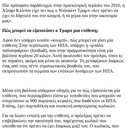
Πιο πρόσφατο παράδειγμα, στην προεκλογική περίοδο του 2016, η
Χίλαρι Κλίντον είχε πει πως ο Ντόναλντ Τραμπ «δεν πρέπει να
έχει το δάχτυλό του στο κουμπί, ή τα χέρια του στην οικονομία
μας».
Πώς μπορεί να εξαπολύσει ο Τραμπ μια επίθεση;
Αφού δεν υπάρχει λοιπόν «κουμπί», πώς μπορεί να γίνει μία
επίθεση; Στην περίπτωση των ΗΠΑ, υπάρχει η «μπάλα
ποδοσφαίρου» (football), που στην πραγματικότητα είναι μία
βαλίτσα περίπου 20 κιλών. Αυτή ακολουθεί τον πρόεδρο, όπου κι
αν πηγαίνει, ακόμη και μέσα σε ασανσέρ. Τη μεταφέρουν διαρκώς
ένας από τους πέντε στρατιωτικούς βοηθούς του, που
εκπροσωπούν τα σώματα των ενόπλων δυνάμεων των ΗΠΑ.
Μέσα στη βαλίτσα υπάρχουν οδηγός για το πώς εξαπολύεται μία
επίθεση, που περιλαμβάνει λίστα με τοποθεσίες που μπορούν να
στοχεύσουν οι 900 πυρηνικές κεφαλές που διαθέτουν οι ΗΠΑ.
Επίσης, έχει πομποδέκτη και συσκευή αναγνώρισης κωδικών.
Για να δώσει εντολή για την επίθεση, ο πρόεδρος πρέπει να
επιβεβαιώσει την ταυτότητά του, παρέχοντας κωδικό που
υποτίθεται ότι πρέπει να έχει διαρκώς μαζί του. Ο κωδικός, που