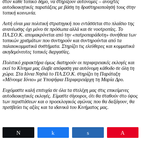
στον κάθε τοπικό δήμο, να στηρίξουν αυτόνομες – ανοιχτές
αυτοδιοικητικές παρατάξεις με βάση τη δραστηριοποίησή τους στην
τοπική κοινωνία.
Αυτή είναι μια πολιτική στρατηγική που εντάσσεται στο πλαίσιο της
ανανέωσης όχι μόνο σε πρόσωπα αλλά και σε νοοτροπίες. Το
ΠΑ.ΣΟ.Κ. απομακρύνεται από την «πατροπαράδοτη» συνήθεια των
τοπικών χρισμάτων που συντηρούν και συντηρούνται από τα
παλαιοκομματικά συστήματα. Στηρίζει τις ελεύθερες και κομματικά
ακηδεμόνευτες τοπικές διεργασίες.
Πολιτικό χαρακτήρα όμως διατηρούν οι περιφερειακές εκλογές και
εκεί το Κίνημα μας έλαβε απόφαση για αυτόνομη κάθοδο σε όλη τη
χώρα. Στα Ιόνια Νησιά το ΠΑ.ΣΟ.Κ. στηρίζει τη Παράταξη
«Μένουμε Ιόνιο» με Υποψήφια Περιφερειάρχη τη Μαρία Δρυ.
Ευχόμαστε καλή επιτυχία σε όλα τα στελέχη μας στις επικείμενες
αυτοδιοικητικές εκλογές. Είμαστε σίγουροι, ότι θα σταθούν στο ύψος
των περιστάσεων και ο προεκλογικός αγώνας που θα διεξάγουν, θα
πρεσβεύει τις αξίες και τα ιδανικά του Κινήματος μας.
Tweet
Share
Share
Pin