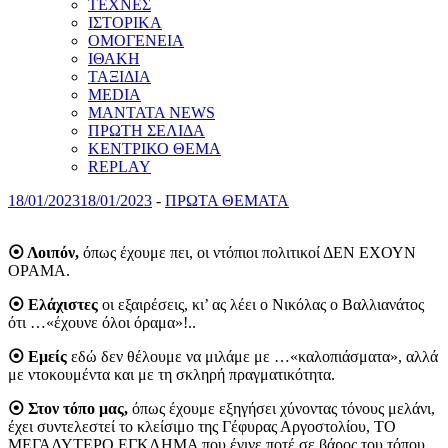
ΤΕΧΝΕΣ
ΙΣΤΟΡΙΚΑ
ΟΜΟΓΕΝΕΙΑ
ΙΘΑΚΗ
ΤΑΞΙΔΙΑ
MEDIA
MANTATA NEWS
ΠΡΩΤΗ ΣΕΛΙΔΑ
ΚΕΝΤΡΙΚΟ ΘΕΜΑ
REPLAY
18/01/2023
18/01/2023
-
ΠΡΩΤΑ ΘΕΜΑΤΑ
⦿ Λοιπόν,
όπως έχουμε πει, οι ντόπιοι πολιτικοί ΔΕΝ ΕΧΟΥΝ
ΟΡΑΜΑ.
⦿ Ελάχιστες
οι εξαιρέσεις, κι’ ας λέει ο Νικόλας ο Βαλλιανάτος
ότι …«έχουνε όλοι όραμα»!..
⦿ Εμείς
εδώ δεν θέλουμε να μιλάμε με …«καλοπιάσματα», αλλά
με ντοκουμέντα και με τη σκληρή πραγματικότητα.
⦿ Στον τόπο μας,
όπως έχουμε εξηγήσει χύνοντας τόνους μελάνι,
έχει συντελεστεί το κλείσιμο της Γέφυρας Αργοστολίου, ΤΟ
ΜΕΓΑΛΥΤΕΡΟ ΕΓΚΛΗΜΑ που έγινε ποτέ σε βάρος του τόπου