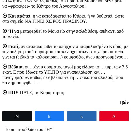
2014 ήτανε ΣΩΣΜΟΣ, καθώς το κτίριο του Μουσείου δεν πρέπει
να «φρακάρει» το Κέντρο του Αργοστολίου!
⦿ Και πρέπει
, ή να κατεδαφιστεί το Κτίριο, ή να βυθιστεί, ώστε
στο σημείο ΝΑ ΓΙΝΕΙ ΧΩΡΟΣ ΠΡΑΣΙΝΟΥ.
⦿ ‘Η να
μεταφερθεί το Μουσείο στην παλιά θέση, απέναντι από
το Ξενία.
⦿ Γιατί,
αν αναπαλαιωθεί το υπάρχον σμπαραλιασμένο Κτίριο, με
την αύξηση του Τουρισμού και των οχημάτων στο χώρο αυτό θα
γίνεται (ειδικά τα καλοκαίρια…) κομφούζιο, άνευ προηγουμένου…
⦿ Βέβαια,
οι …άνευ οράματος ταγοί μας είδανε το …τυρί των 7,5
εκατ. Ε που έδωσε το ΥΠ.ΠΟ για αναπαλαίωση και …
πανηγυρίζουν, καθώς δεν βλέπουνε τη …φάκα του αλαλούμ που
θα δημιουργηθεί…
⦿ ΠΟΥ
ΠΑΤΕ, ρε Καραμήτροι;
Ιβάν
Tweet
Share
Share
Pin
Το πρωτοσέλιδο του "Η"