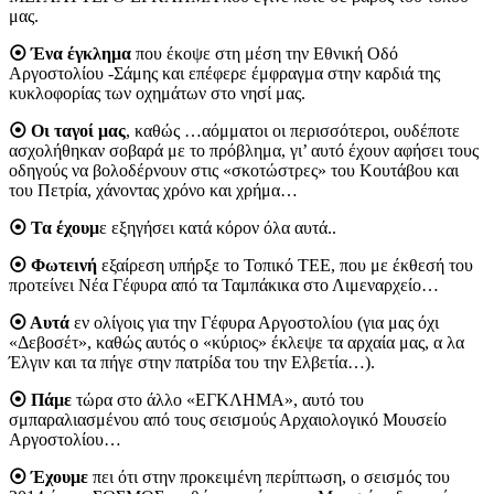
μας.
⦿ Ένα έγκλημα
που έκοψε στη μέση την Εθνική Οδό
Αργοστολίου -Σάμης και επέφερε έμφραγμα στην καρδιά της
κυκλοφορίας των οχημάτων στο νησί μας.
⦿ Οι ταγοί μας
, καθώς …αόμματοι οι περισσότεροι, ουδέποτε
ασχολήθηκαν σοβαρά με το πρόβλημα, γι’ αυτό έχουν αφήσει τους
οδηγούς να βολοδέρνουν στις «σκοτώστρες» του Κουτάβου και
του Πετρία, χάνοντας χρόνο και χρήμα…
⦿ Τα έχουμ
ε εξηγήσει κατά κόρον όλα αυτά..
⦿ Φωτεινή
εξαίρεση υπήρξε το Τοπικό ΤΕΕ, που με έκθεσή του
προτείνει Νέα Γέφυρα από τα Ταμπάκικα στο Λιμεναρχείο…
⦿ Αυτά
εν ολίγοις για την Γέφυρα Αργοστολίου (για μας όχι
«Δεβοσέτ», καθώς αυτός ο «κύριος» έκλεψε τα αρχαία μας, α λα
Έλγιν και τα πήγε στην πατρίδα του την Ελβετία…).
⦿ Πάμε
τώρα στο άλλο «ΕΓΚΛΗΜΑ», αυτό του
σμπαραλιασμένου από τους σεισμούς Αρχαιολογικό Μουσείο
Αργοστολίου…
⦿ Έχουμε
πει ότι στην προκειμένη περίπτωση, ο σεισμός του