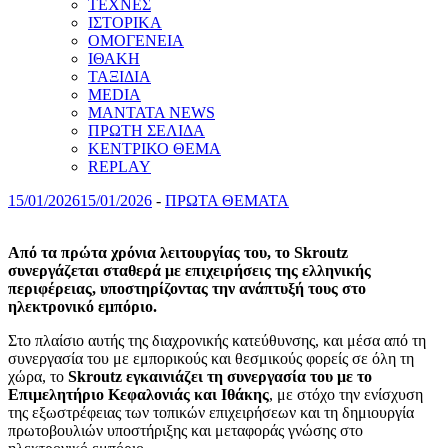
ΤΕΧΝΕΣ
ΙΣΤΟΡΙΚΑ
ΟΜΟΓΕΝΕΙΑ
ΙΘΑΚΗ
ΤΑΞΙΔΙΑ
MEDIA
MANTATA NEWS
ΠΡΩΤΗ ΣΕΛΙΔΑ
ΚΕΝΤΡΙΚΟ ΘΕΜΑ
REPLAY
15/01/2026
15/01/2026
-
ΠΡΩΤΑ ΘΕΜΑΤΑ
Από τα πρώτα χρόνια λειτουργίας του, το Skroutz
συνεργάζεται σταθερά με επιχειρήσεις της ελληνικής
περιφέρειας, υποστηρίζοντας την ανάπτυξή τους στο
ηλεκτρονικό εμπόριο.
Στο πλαίσιο αυτής της διαχρονικής κατεύθυνσης, και μέσα από τη
συνεργασία του με εμπορικούς και θεσμικούς φορείς σε όλη τη
χώρα, το
Skroutz εγκαινιάζει τη συνεργασία του με το
Επιμελητήριο Κεφαλονιάς και Ιθάκης
, με στόχο την ενίσχυση
της εξωστρέφειας των τοπικών επιχειρήσεων και τη δημιουργία
πρωτοβουλιών υποστήριξης και μεταφοράς γνώσης στο