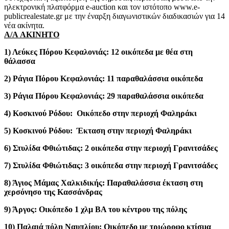
ηλεκτρονική πλατφόρμα e-auction και τον ιστότοπο www.e-
publicrealestate.gr με την έναρξη διαγωνιστικών διαδικασιών για 14
νέα ακίνητα.
Α/Α AKINHTO
1) Λεύκες Πόρου Κεφαλονιάς: 12 οικόπεδα με θέα στη
θάλασσα
2) Ράγια Πόρου Κεφαλονιάς: 11 παραθαλάσσια οικόπεδα
3) Ράγια Πόρου Κεφαλονιάς: 29 παραθαλάσσια οικόπεδα
4) Κοσκινού Ρόδου: Oικόπεδο στην περιοχή Φαληράκι
5) Κοσκινού Ρόδου: Έκταση στην περιοχή Φαληράκι
6) Στυλίδα Φθιώτιδας: 2 οικόπεδα στην περιοχή Γρανιτσάδες
7) Στυλίδα Φθιώτιδας: 3 οικόπεδα στην περιοχή Γρανιτσάδες
8) Άγιος Μάμας Χαλκιδικής: Παραθαλάσσια έκταση στη
χερσόνησο της Κασσάνδρας
9) Άργος: Oικόπεδο 1 χλμ ΒΑ του κέντρου της πόλης
10) Παλαιά πόλη Ναυπλίου: Oικόπεδο με τριώροφο κτίσμα