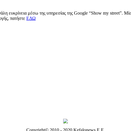
μεγάλη ευκρίνεια μέσω της υπηρεσίας της Google “Show my street”. Μ
μογής, πατήστε
ΕΔΩ
Copyright© 2010 - 2020 Kefalonews Ε.E.