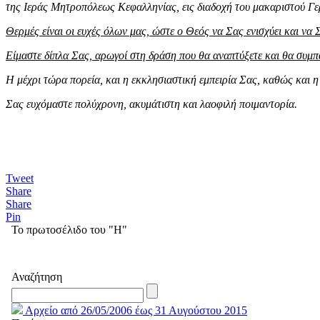
της Ιεράς Μητροπόλεως Κεφαλληνίας, εις διαδοχή του μακαριστού Γ
Θερμές είναι οι ευχές όλων μας, ώστε ο Θεός να Σας ενισχύει και να
Είμαστε δίπλα Σας, αρωγοί στη δράση που θα αναπτύξετε και θα συμ
Η μέχρι τώρα πορεία, και η εκκλησιαστική εμπειρία Σας, καθώς και η
Σας ευχόμαστε πολύχρονη, ακυμάτιστη και λαοφιλή ποιμαντορία.
Tweet
Share
Share
Pin
Το πρωτοσέλιδο του "Η"
Αναζήτηση
Αρχείο από 26/05/2006 έως 31 Αυγούστου 2015