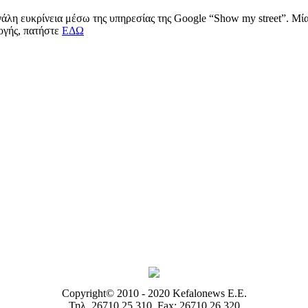
μεγάλη ευκρίνεια μέσω της υπηρεσίας της Google “Show my street”. Μ
μογής, πατήστε
ΕΔΩ
Copyright© 2010 - 2020 Kefalonews Ε.E.
Τηλ. 26710 25.310, Fax: 26710 26.320