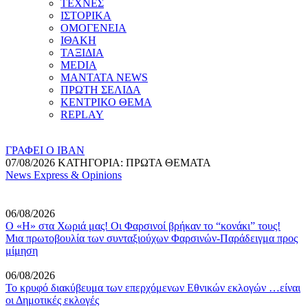
ΤΕΧΝΕΣ
ΙΣΤΟΡΙΚΑ
ΟΜΟΓΕΝΕΙΑ
ΙΘΑΚΗ
ΤΑΞΙΔΙΑ
MEDIA
MANTATA NEWS
ΠΡΩΤΗ ΣΕΛΙΔΑ
ΚΕΝΤΡΙΚΟ ΘΕΜΑ
REPLAY
ΓΡΑΦΕΙ Ο ΙΒΑΝ
07/08/2026 ΚΑΤΗΓΟΡΙΑ: ΠΡΩΤΑ ΘΕΜΑΤΑ
News Express & Opinions
06/08/2026
Ο «Η» στα Χωριά μας! Οι Φαρσινοί βρήκαν το “κονάκι” τους!
Μια πρωτοβουλία των συνταξιούχων Φαρσινών-Παράδειγμα προς
μίμηση
06/08/2026
Το κρυφό διακύβευμα των επερχόμενων Εθνικών εκλογών …είναι
οι Δημοτικές εκλογές