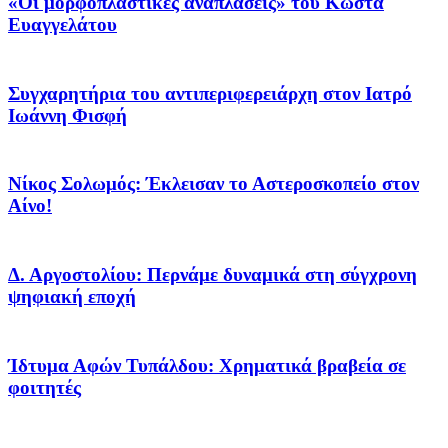
«Οι μορφοπλαστικές αναπλάσεις» του Κώστα
Ευαγγελάτου
Συγχαρητήρια του αντιπεριφερειάρχη στον Ιατρό
Ιωάννη Φισφή
Νίκος Σολωμός: Έκλεισαν το Αστεροσκοπείο στον
Αίνο!
Δ. Αργοστολίου: Περνάμε δυναμικά στη σύγχρονη
ψηφιακή εποχή
Ίδτυμα Αφών Τυπάλδου: Χρηματικά βραβεία σε
φοιτητές