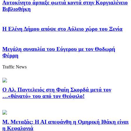
Αυτοκίνητο άρπαξε φωτιά κοντά στην Κοργιαλένειο
Βιβλιοθήκη
Η Ελένη Δήμου απόψε στο Αύλειο χώρο του Ξενία
Μεγάλη συναυλία του Εύγερου με τον Θοδωρή
Φέρρη
Traffic News
Ο Αλ. Παντελειός στη Φαίη Σκορδά μετά τον
…«θάνατό» του από τον Θεόφιλο!
Μ. Μεταξάς: Η ΑI απεφάνθη η Ομηρική Ιθάκη είναι
η Κεφαλονιά