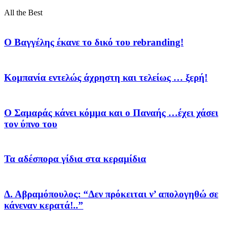
All the Best
Ο Βαγγέλης έκανε το δικό του rebranding!
Κομπανία εντελώς άχρηστη και τελείως … ξερή!
Ο Σαμαράς κάνει κόμμα και ο Παναής …έχει χάσει
τον ύπνο του
Τα αδέσπορα γίδια στα κεραμίδια
Δ. Αβραμόπουλος: “Δεν πρόκειται ν’ απολογηθώ σε
κάνεναν κερατά!..”