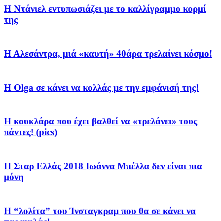
Η Ντάνιελ εντυπωσιάζει με το καλλίγραμμο κορμί
της
Η Αλεσάντρα, μιά «καυτή» 40άρα τρελαίνει κόσμο!
Η Olga σε κάνει να κολλάς με την εμφάνισή της!
Η κουκλάρα που έχει βαλθεί να «τρελάνει» τους
πάντες! (pics)
Η Σταρ Ελλάς 2018 Iωάννα Μπέλλα δεν είναι πια
μόνη
Η “λολίτα” του Ίνσταγκραμ που θα σε κάνει να