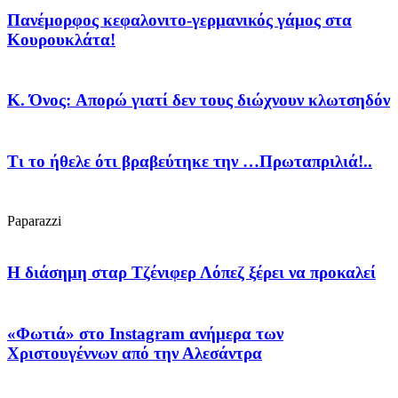
Πανέμορφος κεφαλονιτο-γερμανικός γάμος στα
Κουρουκλάτα!
Κ. Όνος: Απορώ γιατί δεν τους διώχνουν κλωτσηδόν
Τι το ήθελε ότι βραβεύτηκε την …Πρωταπριλιά!..
Paparazzi
H διάσημη σταρ Τζένιφερ Λόπεζ ξέρει να προκαλεί
«Φωτιά» στο Ιnstagram ανήμερα των
Χριστουγέννων από την Αλεσάντρα