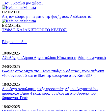
Έτσι μικραίνει μία χώρα…
ΠANAΓHΣ
Δες τον κόσμο με τα μάτια της ψυχής σου. Απόλαυσε το!
ΕΚΔΟΤΗΣ
ΤΥΦΛΟ ΚΑΙ ΑΝΙΣΤΟΡΗΤΟ ΚΡΑΤΟΣ!
Blog on the Site
10/06/2025
Αξιολόγηση Δήμου Αργοστολίου: Κάτω από τη βάση πανηγυρικά
24/03/2025
Ρωγμές στον Μιχαλάτο! Ποιοι “παίζουν φάλτσα”, ποιοι στήνουν
νέο συνδυασμό και τα likes της υπουργού στον Κατσιβέλη!
18/02/2025
Δυο έργα αντιπλημμυρικής προστασίας Δήμου Αργοστολίου
προϋπολογισμού 4 εκατ. ευρώ βρίσκονται στο συρτάρι του
δήμαρχου. Γιατί;
18/02/2025