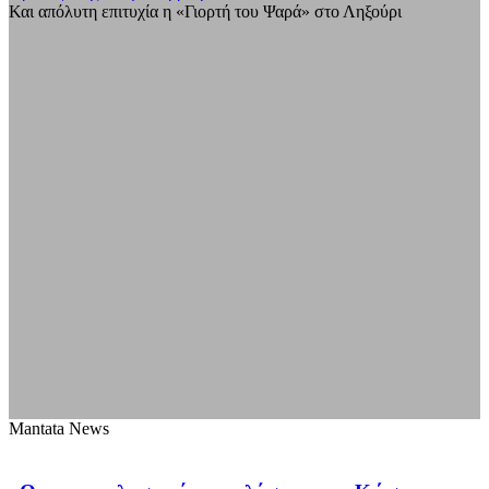
Και απόλυτη επιτυχία η «Γιορτή του Ψαρά» στο Ληξούρι
Mantata News