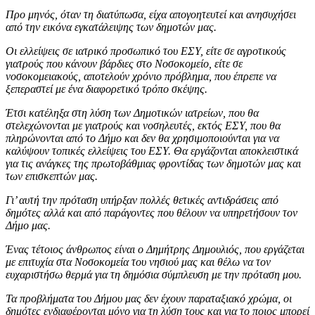
Προ μηνός, όταν τη διατύπωσα, είχα απογοητευτεί και ανησυχήσει
από την εικόνα εγκατάλειψης των δημοτών μας.
Οι ελλείψεις σε ιατρικό προσωπικό του ΕΣΥ, είτε σε αγροτικούς
γιατρούς που κάνουν βάρδιες στο Νοσοκομείο, είτε σε
νοσοκομειακούς, αποτελούν χρόνιο πρόβλημα, που έπρεπε να
ξεπεραστεί με ένα διαφορετικό τρόπο σκέψης.
Έτσι κατέληξα στη λύση των Δημοτικών ιατρείων, που θα
στελεχώνονται με γιατρούς και νοσηλευτές, εκτός ΕΣΥ, που θα
πληρώνονται από το Δήμο και δεν θα χρησιμοποιούνται για να
καλύψουν τοπικές ελλείψεις του ΕΣΥ. Θα εργάζονται αποκλειστικά
για τις ανάγκες της πρωτοβάθμιας φροντίδας των δημοτών μας και
των επισκεπτών μας.
Γι’ αυτή την πρόταση υπήρξαν πολλές θετικές αντιδράσεις από
δημότες αλλά και από παράγοντες που θέλουν να υπηρετήσουν τον
Δήμο μας.
Ένας τέτοιος άνθρωπος είναι ο Δημήτρης Δημουλιός, που εργάζεται
με επιτυχία στα Νοσοκομεία του νησιού μας και θέλω να τον
ευχαριστήσω θερμά για τη δημόσια σύμπλευση με την πρόταση μου.
Τα προβλήματα του Δήμου μας δεν έχουν παραταξιακό χρώμα, οι
δημότες ενδιαφέρονται μόνο για τη λύση τους και για το ποιος μπορεί