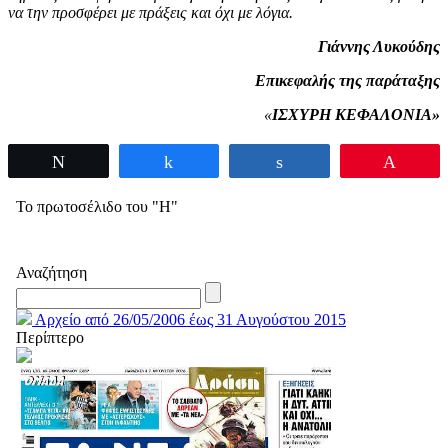
να την προσφέρει με πράξεις και όχι με λόγια.
Γιάννης Λυκούδης
Επικεφαλής της παράταξης
«
ΙΣΧΥΡΗ ΚΕΦΑΛΟΝΙΑ»
Tweet
Share
Share
Pin
Το πρωτοσέλιδο του "Η"
Αναζήτηση
Αρχείο από 26/05/2006 έως 31 Αυγούστου 2015
Περίπτερο