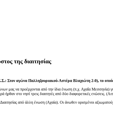
στος της διαιτησίας
.Σ.: Στον αγώνα Παλληξουριακού-Αστέρα Βλαχιώτη 2-0), το οποίο
ώνων μας να προέρχονται από την ίδια ένωση (π.χ. Αχαΐα Μεσσηνία) γ
ρά ήρθαν στο νησί τρεις διαιτητές από δύο διαφορετικές ενώσεις. (Α
ιαιτησίας από άλλη ένωση (Αχαία). Οι άνωθεν ορισμένοι αξιωματούχ