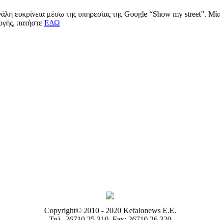
μεγάλη ευκρίνεια μέσω της υπηρεσίας της Google “Show my street”. Μ
μογής, πατήστε
ΕΔΩ
Copyright© 2010 - 2020 Kefalonews Ε.E.
Τηλ. 26710 25.310, Fax: 26710 26.320