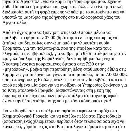
πήγα στο Αργοστόλι, για να κάμω τη στραβωμάρα μου. Σχεδόν
κάθε Παρασκευή πηγαίνω και, χωρίς τις άλλες να είναι μια απλή
διαδικασία, αυτή τη φορά έπρεπε να πάω με το αυτοκίνητο και να
υποστώ το μαρτύριο της οδήγησής στο κυκλοφοριακό χάος του
Αργοστολίου.
Από το άγχος μου να ξυπνήσω στις 06:00 προκειμένου να
προλάβω το φέρυ των 07:00 (δράττομαι εδώ της ευκαιρίας να
ζητήσω και δημοσίως συγνώμη από την γλυκυτάτη κυρία
Τρομπέτα, για την
ταλαιπωρία, που της επιφέρω κατά τους
ελιγμούς της επιβιβάσεως), για να βρω μία θέση στάθμευσης στην
«μεγαλούπολη», της Κεφαλονιάς, δεν κοιμήθηκα όλη νύχτα.
Νυσταγμένος και κουρασμένος έφτασα στις 7:30 στην
«μητρόπολη», βρήκα την περιπόθητη θέση στάθμευσης δίπλα στις
λαμαρίνες για τα έργα που γίνονται στο μουσείο, με τα 7.000.000€,
που ο πονηρούλης Κούλης «έκλεψε» από την Ιακωβάτειο και εκεί
αφού περίμενα μία ώρα για να ανοίξουν οι Υπηρεσίες ξεκίνησα για
το Κτηματολογικό Γραφείο, διαπιστώνοντας στη μέση της
διαδρομής ότι είχα διαπράξει μέγα σφάλμα στρατηγικής αφού
έχασα την θέση στάθμευσης που με τόσο κόπο απέκτησα!
Για να διορθώσω το σφάλμα αποφάσισα αφήσω το αμάξι στο
Κτηματολογικό Γραφείο και να κατέβω πεζός στο Πρωτοδικείο
(απόσταση ενός χιλιομέτρου περίπου) όταν τελείωσα όσα είχα να
κάνω εκεί, γύρισα πεζός στο Κτηματολογικό Γραφείο, μπήκα στο