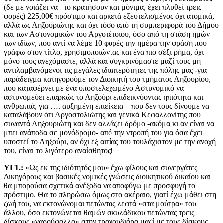
(δε με νοιάζει να το κρατήσουν και μόνιμα, έχει πλυθεί τρεις
φορές) 225,00€ πρόστιμο και αρκετά εξευτελισμένος όχι ατομικά,
αλλά ως Ληξουριώτης και όχι τόσο από τη συμπεριφορά του Δήμου
και των Αστυνομικών του Αργοτέτοιου, όσο από τη στάση ημών
των ιδίων, που αντί να λέμε 10 φορές την ημέρα την φράση που
γράφω στον τίτλο, χρησιμοποιώντας και ένα πιο σέξι ρήμα, όχι
μόνο τους ανεχόμαστε, αλλά και συγκρινόμαστε μαζί τους μη
αντιλαμβανόμενοι τις μεγάλες ιδιαιτερότητες της πόλης μας -για
παράδειγμα κατηγορούμε τον Διοικητή του τμήματος Ληξουρίου,
που καταφέρνει με ένα υποστελεχωμένο Αστυνομικό να
αστυνομεύει επαρκώς το Ληξούρι επιδεικνύοντας ηπιότητα και
ανθρωπιά, για …. αυξημένη επιείκεια – που δεν τους δίνουμε να
καταλάβουν ότι Αργοστολιώτης και γενικά Κεφαλλονίτης που
συναντά Ληξουριώτη και δεν αλλάζει δρόμο -ακόμα κι αν είναι να
μπει ανάποδα σε μονόδρομο- από την ντροπή του για όσα έχει
υποστεί το Ληξούρι, αν όχι εξ αιτίας του τουλάχιστον με την ανοχή
του, είναι το λιγότερο αναίσθητος!
ΥΓ1.:
«Ως εκ της ιδιότητός μου» έχω φίλους και συνεργάτες
Δικηγόρους και βασικές νομικές γνώσεις διοικητικού δικαίου και
θα μπορούσα σχετικά ανέξοδα να αποφύγω με προσφυγή το
πρόστιμο. Θα το πληρώσω όμως στο ακέραιο, γιατί έχω μάθει στη
ζωή του, να εκτονώνομαι πετώντας λεφτά «στα μούτρα» του
άλλου, όσο εκτονώνεται θαμών σκυλάδικου πετώντας τρεις
δίσκους «γαρούφαλλα» στην τραγουδιάρα μαζί με τους δίσκους.