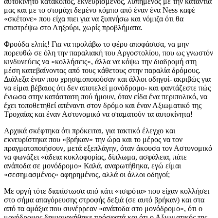
αυτοκίνητο κατάκοπος, εκνευρισμένος, λυπημένος με την κατάντια
μας και με το στομάχι δεμένο κόμπο από έναν ένα Ness καφέ
«σκέτονε» που είχα πιει για να ξυπνήσω και νόμιζα ότι θα
επιστρέψω στο Ληξούρι, χωρίς προβλήματα.
Φρούδα ελπίς! Για να προλάβω το φέρυ αποφάσισα, να μην
πορευθώ σε όλη την παραλιακή του Αργοστολίου, που ως γνωστόν
κινδυνεύεις να «κολλήσεις», άλλα να κόψω την διαδρομή στη
μέση κατεβαίνοντας από τους κάθετους στην παραλία δρόμους.
Διάλεξα έναν που χρησιμοποιούσαν και άλλοι οδηγοί- ακριβώς για
να είμαι βέβαιος ότι δεν αποτελεί μονόδρομο- και φαντάζεστε πώς
ένιωσα στην κατάσταση πού ήμουν, όταν είδα ένα περιπολικό, να
έχει τοποθετηθεί απέναντι στον δρόμο και έναν Αξιωματικό της
Τροχαίας και έναν Αστυνομικό να σταματούν τα αυτοκίνητα!
Αρχικά σκέφτηκα ότι πρόκειται, για τακτικό έλεγχο και
εκνευρίστηκα που «βρήκαν» την ώρα και το μέρος να τον
πραγματοποιήσουν, μετά εξεπλάγην, όταν άκουσα τον Αστυνομικό
να φωνάζει «άδεια κυκλοφορίας, δίπλωμα, ασφάλεια, πάτε
ανάποδα σε μονόδρομο» Καλά, αναρωτήθηκα, εγώ είμαι
«σεσημασμένος» αφηρημένος, αλλά οι άλλοι οδηγοί;
Με οργή τότε διαπίστωσα από κάτι «τσιρότα» που είχαν κολλήσει
στο σήμα απαγόρευσης στροφής δεξιά (σε αυτό βρήκαν) και στα
από τα αμάξια που συνέρρεαν «ανάποδα στο μονόδρομο», ότι ο
μονόδρομος δημιουργήθηκε πρόσφατά και ότι ο Αξιωματικός της