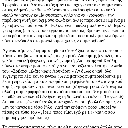
Τροχαίας και ο Αστυνομικός ήταν εκεί όχι για να το επισημαίνουν
στους οδηγούς, να διευκολύνουν την κυκλοφορία και το πολύ
-πολύ να κάνουν καμία σύσταση, αλλά για να «γράφουν» την
παράβαση αυτή και όχι μόνο αλλά και άλλες παραβάσεις! Εμένα με
έγραψαν, ας πούμε για ΚΤΕΟ και ένα παιδάκι μάλλον «ντιλιβερά»,
για κράνος (ευτυχώς όσο έγραφαν το παιδάκι, βρήκαν την ευκαιρία
να περάσουν στην παραλιακή τρία τέσσερα αυτοκίνητα, κινούμενα
πάντα «ανάποδα στο μονόδρομο» χωρίς να τιμωρηθούν).
Αγανακτισμένος διαμαρτυρήθηκα στον Αξιωματικό, ότι αυτό που
κάνουν αντιβαίνει στις αρχές της χρηστής Διοίκησης (εντάξει, μην
γελάτε, επειδή ψάχνω για αρχές χρηστής Διοίκησης επί Κούλη,
πάνω στα νεύρα μου το είπα) για να εισπράξω την λεπτή ειρωνεία
του: «Σοβαρά μιλάτε κύριε Λουκέρη;!» Αν όμως ο καθ’ όλα
ευγενής (το λέω και το εννοώ!) Αξιωματικός συμπεριφέρθηκε με
λεπτή ειρωνεία, η συμπεριφορά και η εμφάνιση του Αστυνομικού
θύμιζε «μπράβο» νυχτερινού κέντρου (συγνώμη φίλε Αστυνομικέ
αλλά η συμπεριφορά σου ήταν τόσο απαίσια που δεν μου άφησε
περιθώρια να πω: «Ο άνθρωπος τη δουλειά του κάνει». Το γνωρίζω
ότι υπηρετείς ένα καθεστώς αυταρχικό, σε συμβουλεύω όμως να
μην το κάνεις με τόσο ζήλο, γιατί την επόμενη φορά μπορεί να
πέσεις σε τύπο του «ξέρεις ποιος είμαι εγώ ρε!!!!» και να σου
δημιουργήσει πρόβλημα).
Το αποτέλεσμα ήταν να φύγω με 40 ημέρες στέρηση διπλώματος