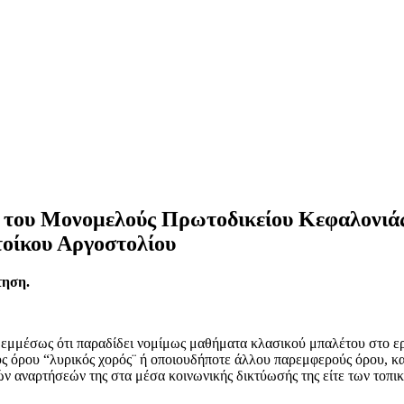
ς του Μονομελούς Πρωτοδικείου Κεφαλονιάς
οίκου Αργοστολίου
τηση.
εμμέσως ότι παραδίδει νομίμως μαθήματα κλασικού μπαλέτου στο ερ
ύς όρου “λυρικός χορός¨ ή οποιουδήποτε άλλου παρεμφερούς όρου, 
ών αναρτήσεών της στα μέσα κοινωνικής δικτύωσής της είτε των τοπι