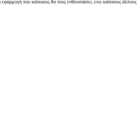
ία εφαρμογή που κάποιους θα τους ενθουσιάσει, ενώ κάποιους άλλους