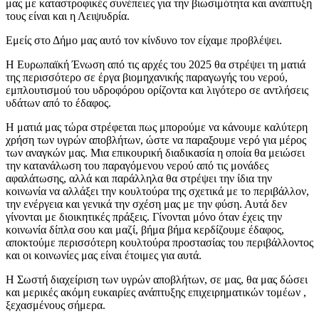
μας με καταστροφικές συνέπειες για την βιωσιμότητα και ανάπτυξη
τους είναι και η Λειψυδρία.
Εμείς στο Δήμο μας αυτό τον κίνδυνο τον είχαμε προβλέψει.
Η Ευρωπαϊκή Ένωση από τις αρχές του 2025 θα στρέψει τη ματιά
της περισσότερο σε έργα βιομηχανικής παραγωγής του νερού,
εμπλουτισμού του υδροφόρου ορίζοντα και λιγότερο σε αντλήσεις
υδάτων από το έδαφος.
Η ματιά μας τώρα στρέφεται πως μπορούμε να κάνουμε καλύτερη
χρήση των υγρών αποβλήτων, ώστε να παραξουμε νερό για μέρος
των αναγκών μας. Μια επικουρική διαδικασία η οποία θα μειώσει
την κατανάλωση του παραγόμενου νερού από τις μονάδες
αφαλάτωσης, αλλά και παράλληλα θα στρέψει την ίδια την
κοινωνία να αλλάξει την κουλτούρα της σχετικά με το περιβάλλον,
την ενέργεια και γενικά την σχέση μας με την φύση. Αυτά δεν
γίνονται με διοικητικές πράξεις. Γίνονται μόνο όταν έχεις την
κοινωνία δίπλα σου και μαζί, βήμα βήμα κερδίζουμε έδαφος,
αποκτούμε περισσότερη κουλτούρα προστασίας του περιβάλλοντος
και οι κοινωνίες μας είναι έτοιμες για αυτά.
Η Σωστή διαχείριση των υγρών αποβλήτων, σε μας, θα μας δώσει
και μερικές ακόμη ευκαιρίες ανάπτυξης επιχειρηματικών τομέων ,
ξεχασμένους σήμερα.