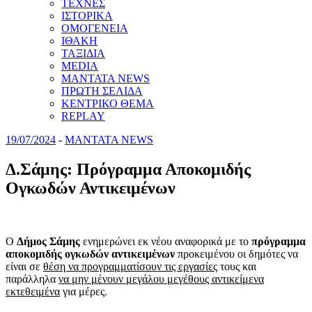
ΤΕΧΝΕΣ
ΙΣΤΟΡΙΚΑ
ΟΜΟΓΕΝΕΙΑ
ΙΘΑΚΗ
ΤΑΞΙΔΙΑ
MEDIA
MANTATA NEWS
ΠΡΩΤΗ ΣΕΛΙΔΑ
ΚΕΝΤΡΙΚΟ ΘΕΜΑ
REPLAY
19/07/2024
-
MANTATA NEWS
Δ.Σάμης: Πρόγραμμα Αποκομιδής
Ογκωδών Αντικειμένων
Ο
Δήμος Σάμης
ενημερώνει εκ νέου αναφορικά με το
πρόγραμμα
αποκομιδής ογκωδών αντικειμένων
προκειμένου οι δημότες να
είναι σε
θέση να προγραμματίσουν τις εργασίες
τους και
παράλληλα
να μην μένουν μεγάλου μεγέθους αντικείμενα
εκτεθειμένα
για μέρες.