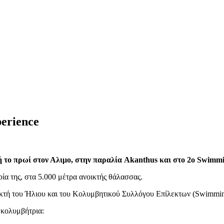
erience
ή το πρωί στον Αλιμο, στην παραλία Akanthus και στο 2ο Swimmi
α της, στα 5.000 μέτρα ανοικτής θάλασσας.
κτή του Ήλιου και του Κολυμβητικού Συλλόγου Επίλεκτων (Swimmin
 κολυμβήτρια: