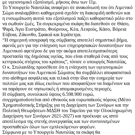
με υγειονομικό εξοπλισμό, μήκους άνω των 11μ.
Το Υπουργείο Ναυτιλίας αναφέρει σε ανακοίνωσή του ότι Λιμενικό
Σώμα αναλαμβάνει καθημερινά σχεδόν τη διακομιδή ασθενών και
η ενσωμάτωση αυτού του εξοπλισμού παίζει καθοριστικό ρόλο στο
να σωθούν ζωές. Τα συγκεκριμένα σκάφη θα διατεθούν σε Θάσο,
Ψαρά, Άγιο Ευστράτιο, Φούρνους, Κέα, Λειψούς, Κάσο, Βόρεια
Εύβοια, Ζάκυνθο, Σφακιά και Ιεράπετρα.
“Η σημερινή υπογραφή της σύμβασης αποτελεί σημαντικό βήμα,
αφενός μεν για την ενίσχυση των επιχειρησιακών δυνατοτήτων του
Λιμενικού αφετέρου δε για την ακόμα αποτελεσματικότερη
προστασία της δημόσιας υγείας, που είναι σταθερά ένας από τους
κεντρικούς στόχους του κράτους”, τόνισε ο υπουργός Ναυτιλίας.
Ο κ. Στυλιανίδης προσέθεσε ότι η ενίσχυση των υγειονομικών
δυνατοτήτων του Λιμενικού Σώματος θα συμβάλλει αποφασιστικά
στο αίσθημα ασφάλειας και τελικά στην ίδια την ευημερία των
πολιτών μας και ιδίως εκείνων που αποφασίζουν να διαμένουν και
να παράγουν σε νησιωτικές ή απομακρυσμένες περιοχές.
Η σύμβαση, συνολικού ύψους 6.598.900 ευρώ,
συγχρηματοδοτείται από εθνικούς και ευρωπαϊκούς πόρους (Μέσο
Χρηματοδοτικής Στήριξης για τη Διαχείριση των Συνόρων και την
Πολιτική Θεωρήσεων-ΜΔΣΘ του Ταμείου για την Ολοκληρωμένη
Διαχείριση των Συνόρων 2021-2027) και προέκυψε ως απτό
αποτέλεσμα της στενής συνεργασίας και των συντονισμένων
προσπαθειών όλων των εμπλεκόμενων φορέων.
Σύμφωνα με το Υπουργείο Ναυτιλίας τα σκάφη θα