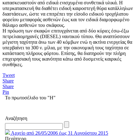
κατασκευαστούν από ειδικά ενισχυμένα συνθετικά υλικά. Η
υπερκατασκευή θα διαθέτει ειδική καιροστεγή θύρα κατάλληλων
διαστάσεων, ώστε να επιτρέπει την είσοδο ειδικού τροχήλατου
φορείου μεταφοράς ασθενών έως και τον ειδικά διαμορφωμένο
θάλαμο ασθενών του σκάφους.
Η πρόωση των σκαφών επιτυγχάνεται από δύο κύριες έσω-έξω
πετρελαιομηχανές (DIESEL) ναυτικού τύπου. Θα αναπτύσσουν
μέγιστη ταχύτητα άνω των 40 κόμβων ενώ η ακτίνα ενεργείας θα
υπερβαίνει τα 300 ν. μίλια, με την οικονομική τους ταχύτητα σε
κατάσταση πλήρους φόρτου. Επίσης, θα διατηρούν την πλήρη
επιχειρησιακή τους ικανότητα κάτω από δυσμενείς καιρικές
συνθήκες.
Tweet
Share
Share
Pin
Το πρωτοσέλιδο του "Η"
Αναζήτηση
Αρχείο από 26/05/2006 έως 31 Αυγούστου 2015
Περίπτερο