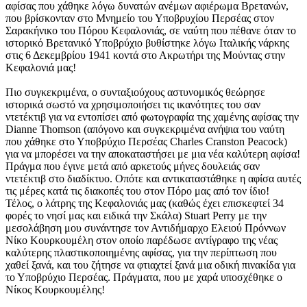
αφίσας που χάθηκε λόγω δυνατών ανέμων αφιέρωμα Βρετανών,
που βρίσκονταν στο Μνημείο του Υποβρυχίου Περσέας στον
Σαρακήνικο του Πόρου Κεφαλονιάς, σε ναύτη που πέθανε όταν το
ιστορικό Βρετανικό Υποβρύχιο βυθίστηκε λόγω Ιταλικής νάρκης
στις 6 Δεκεμβρίου 1941 κοντά στο Ακρωτήρι της Μούντας στην
Κεφαλονιά μας!
Πιο συγκεκριμένα, ο συνταξιούχους αστυνομικός θεώρησε
ιστορικά σωστό να χρησιμοποιήσει τις ικανότητες του σαν
ντετέκτιβ για να εντοπίσει από φωτογραφία της χαμένης αφίσας την
Dianne Thomson (απόγονο και συγκεκριμένα ανήψια του ναύτη
που χάθηκε στο Υποβρύχιο Περσέας Charles Cranston Peacock)
για να μπορέσει να την αποκαταστήσει με μια νέα καλύτερη αφίσα!
Πράγμα που έγινε μετά από αρκετούς μήνες δουλειάς σαν
ντετέκτιβ στο διαδίκτυο. Οπότε και αντικαταστάθηκε η αφίσα αυτές
τις μέρες κατά τις διακοπές του στον Πόρο μας από τον ίδιο!
Τέλος, ο λάτρης της Κεφαλονιάς μας (καθώς έχει επισκεφτεί 34
φορές το νησί μας και ειδικά την Σκάλα) Stuart Perry με την
μεσολάβηση μου συνάντησε τον Αντιδήμαρχο Ελειού Πρόννων
Νίκο Κουρκουμέλη στον οποίο παρέδωσε αντίγραφο της νέας
καλύτερης πλαστικοποιημένης αφίσας, για την περίπτωση που
χαθεί ξανά, και του ζήτησε να φτιαχτεί ξανά μια οδική πινακίδα για
το Υποβρύχιο Περσέας. Πράγματα, που με χαρά υποσχέθηκε ο
Νίκος Κουρκουμέλης!