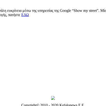
μεγάλη ευκρίνεια μέσω της υπηρεσίας της Google “Show my street”. Μ
μογής, πατήστε
ΕΔΩ
Copyright© 2010 - 2020 Kefalonews Ε.E.