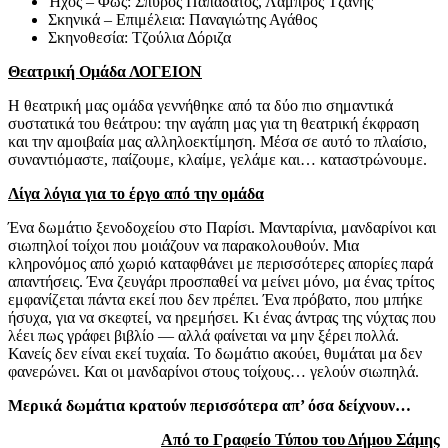
Ήχος – Φως: Σπύρος Παπαδάτος, Λάμπρος Τζάνης
Σκηνικά – Επιμέλεια: Παναγιώτης Αγάθος
Σκηνοθεσία: Τζούλια Δόριζα
Θεατρική Ομάδα ΛΟΓΕΙΟΝ
Η θεατρική μας ομάδα γεννήθηκε από τα δύο πιο σημαντικά
συστατικά του θεάτρου: την αγάπη μας για τη θεατρική έκφραση
και την αμοιβαία μας αλληλοεκτίμηση. Μέσα σε αυτό το πλαίσιο,
συναντιόμαστε, παίζουμε, κλαίμε, γελάμε και… καταστρώνουμε.
Λίγα λόγια για το έργο από την ομάδα
Ένα δωμάτιο ξενοδοχείου στο Παρίσι. Μανταρίνια, μανδαρίνοι και
σιωπηλοί τοίχοι που μοιάζουν να παρακολουθούν. Μια
κληρονόμος από χωριό καταφθάνει με περισσότερες απορίες παρά
απαντήσεις. Ένα ζευγάρι προσπαθεί να μείνει μόνο, μα ένας τρίτος
εμφανίζεται πάντα εκεί που δεν πρέπει. Ένα πρόβατο, που μπήκε
ήσυχα, για να σκεφτεί, να ηρεμήσει. Κι ένας άντρας της νύχτας που
λέει πως γράφει βιβλίο — αλλά φαίνεται να μην ξέρει πολλά.
Κανείς δεν είναι εκεί τυχαία. Το δωμάτιο ακούει, θυμάται μα δεν
φανερώνει. Και οι μανδαρίνοι στους τοίχους… γελούν σιωπηλά.
Μερικά δωμάτια κρατούν περισσότερα απ’ όσα δείχνουν…
Από το Γραφείο Τύπου του Δήμου Σάμης