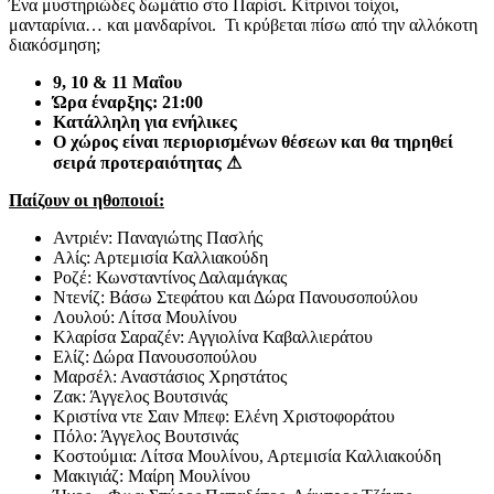
Ένα μυστηριώδες δωμάτιο στο Παρίσι. Κίτρινοι τοίχοι,
μανταρίνια… και μανδαρίνοι. Τι κρύβεται πίσω από την αλλόκοτη
διακόσμηση;
9, 10 & 11 Μαΐου
Ώρα έναρξης: 21:00
Κατάλληλη για ενήλικες
Ο χώρος είναι περιορισμένων θέσεων και θα τηρηθεί
σειρά προτεραιότητας
⚠
Παίζουν οι ηθοποιοί:
Αντριέν: Παναγιώτης Πασλής
Αλίς: Αρτεμισία Καλλιακούδη
Ροζέ: Κωνσταντίνος Δαλαμάγκας
Ντενίζ: Βάσω Στεφάτου και Δώρα Πανουσοπούλου
Λουλού: Λίτσα Μουλίνου
Κλαρίσα Σαραζέν: Αγγιολίνα Καβαλλιεράτου
Ελίζ: Δώρα Πανουσοπούλου
Μαρσέλ: Αναστάσιος Χρηστάτος
Ζακ: Άγγελος Βουτσινάς
Κριστίνα ντε Σαιν Μπεφ: Ελένη Χριστοφοράτου
Πόλο: Άγγελος Βουτσινάς
Κοστούμια: Λίτσα Μουλίνου, Αρτεμισία Καλλιακούδη
Μακιγιάζ: Μαίρη Μουλίνου