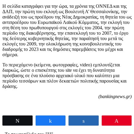
Η σελίδα καταγράφει για την ώρα, τα χρόνια της ΟΝΝΕΔ και της
ΔΑΠ, την πρώτη του εκλογή ως Βουλευτή Α’ Θεσσαλονίκης, την
ανάδειξή του ως προέδρου της Νέας Δημοκρατίας, τη θητεία του ως
αντιπροέδρου του Ευρωπαϊκού Λαϊκού Κόμματος, την εκλογή του
στη θέση του πρωθυπουργού στις εκλογές του 2004, την πρώτη
περίοδο της διακυβέρνησης, την επανεκλογή του το 2007, το έργο
της δεύτερης κυβερνητικής θητείας, την παραίτησή του μετά τις
εκλογές του 2009, την ολοκλήρωση της κοινοβουλευτικής του
διαδρομής το 2023 και τις δημόσιες παρεμβάσεις του μέχρι και
σήμερα.
Το περιεχόμενο (κείμενα, φωτογραφίες, video) εμπλουτίζεται
διαρκώς, ώστε ο επισκέπτης του site να έχει τη δυνατότητα
πρόσβασης σε ένα πλούσιο αρχειακό υλικό που καλύπτει μια
περίοδο τεσσάρων και πλέον δεκαετιών πολιτικής παρουσίας και
δράσης.
(bankingnews.gr)
Tweet
Share
Share
Pin