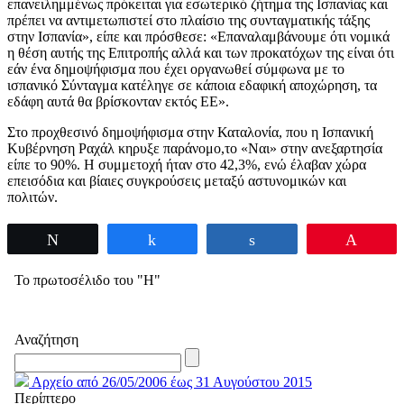
επανειλημμένως πρόκειται για εσωτερικό ζήτημα της Ισπανίας και
πρέπει να αντιμετωπιστεί στο πλαίσιο της συνταγματικής τάξης
στην Ισπανία», είπε και πρόσθεσε: «Επαναλαμβάνουμε ότι νομικά
η θέση αυτής της Επιτροπής αλλά και των προκατόχων της είναι ότι
εάν ένα δημοψήφισμα που έχει οργανωθεί σύμφωνα με το
ισπανικό Σύνταγμα κατέληγε σε κάποια εδαφική αποχώρηση, τα
εδάφη αυτά θα βρίσκονταν εκτός ΕΕ».
Στο προχθεσινό δημοψήφισμα στην Καταλονία, που η Ισπανική
Κυβέρνηση Ραχάλ κηρυξε παράνομο,το «Ναι» στην ανεξαρτησία
είπε το 90%. Η συμμετοχή ήταν στο 42,3%, ενώ έλαβαν χώρα
επεισόδια και βίαιες συγκρούσεις μεταξύ αστυνομικών και
πολιτών.
Tweet
Share
Share
Pin
Το πρωτοσέλιδο του "Η"
Αναζήτηση
Αρχείο από 26/05/2006 έως 31 Αυγούστου 2015
Περίπτερο