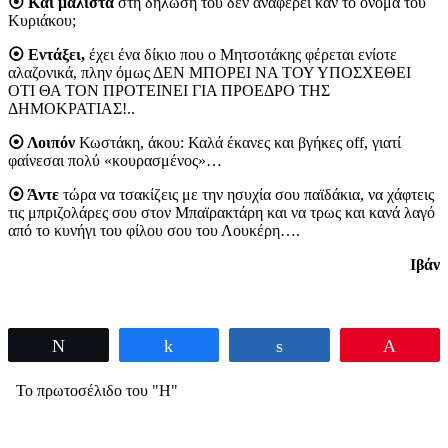
⦿ Και μάλιστα
στη δήλωσή του δεν αναφέρει καν το όνομα του
Κυριάκου;
⦿ Εντάξει,
έχει ένα δίκιο που ο Μητσοτάκης φέρεται ενίοτε
αλαζονικά, πλην όμως ΔΕΝ ΜΠΟΡΕΙ ΝΑ ΤΟΥ ΥΠΟΣΧΕΘΕΙ
ΟΤΙ ΘΑ ΤΟΝ ΠΡΟΤΕΙΝΕΙ ΓΙΑ ΠΡΟΕΔΡΟ ΤΗΣ
ΔΗΜΟΚΡΑΤΙΑΣ!..
⦿ Λοιπόν
Κωστάκη, άκου: Καλά έκανες και βγήκες off, γιατί
φαίνεσαι πολύ «κουρασμένος»…
⦿ Άντε
τώρα να τσακίζεις με την ησυχία σου παϊδάκια, να χάφτεις
τις μπριζολάρες σου στον Μπαϊρακτάρη και να τρως και κανά λαγό
από το κυνήγι του φίλου σου του Λουκέρη….
Ιβάν
Tweet
Share
Share
Pin
Το πρωτοσέλιδο του "Η"