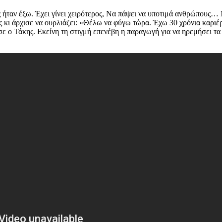
ς ήταν έξω. Έχει γίνει χειρότερος, Να πάψει να υποτιμά ανθρώπους
ι άρχισε να ουρλιάζει: «Θέλω να φύγω τώρα. Έχω 30 χρόνια καριέρα 
ησε ο Τάκης. Εκείνη τη στιγμή επενέβη η παραγωγή για να ηρεμήσει τ