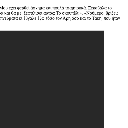
… Μου έχει φερθεί άσχημα και πουλά τσαμπουκά. Ξεκαβάλα το
και θα με ξεφτιλίσει αυτός; Το σκουπίδι;». «Νούμερο, βρίζεις
α πνεύματα κι έβγαλε έξω τόσο τον Άρη όσο και το Τάκη, που ήταν