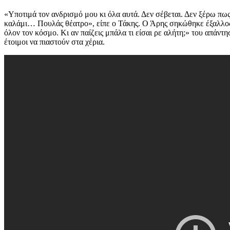
«Υποτιμά τον ανδρισμό μου κι όλα αυτά. Δεν σέβεται. Δεν ξέρω πω
καλάμι… Πουλάς θέατρο», είπε ο Τάκης. Ο Άρης σηκώθηκε έξαλλος κ
όλον τον κόσμο. Κι αν παίζεις μπάλα τι είσαι ρε αλήτη;» του απάντ
έτοιμοι να πιαστούν στα χέρια.