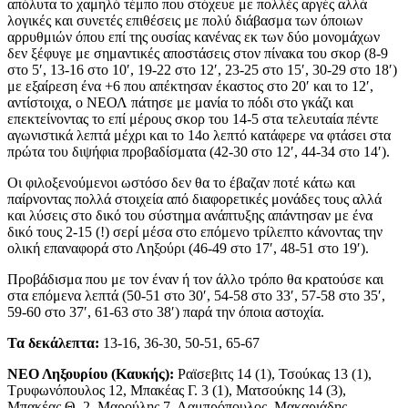
απόλυτα το χαμηλό τέμπο που στόχευε με πολλές αργές αλλά
λογικές και συνετές επιθέσεις με πολύ διάβασμα των όποιων
αρρυθμιών όπου επί της ουσίας κανένας εκ των δύο μονομάχων
δεν ξέφυγε με σημαντικές αποστάσεις στον πίνακα του σκορ (8-9
στο 5′, 13-16 στο 10′, 19-22 στο 12′, 23-25 στο 15′, 30-29 στο 18′)
με εξαίρεση ένα +6 που απέκτησαν έκαστος στο 20′ και το 12′,
αντίστοιχα, ο ΝΕΟΛ πάτησε με μανία το πόδι στο γκάζι και
επεκτείνοντας το επί μέρους σκορ του 14-5 στα τελευταία πέντε
αγωνιστικά λεπτά μέχρι και το 14ο λεπτό κατάφερε να φτάσει στα
πρώτα του διψήφια προβαδίσματα (42-30 στο 12′, 44-34 στο 14′).
Οι φιλοξενούμενοι ωστόσο δεν θα το έβαζαν ποτέ κάτω και
παίρνοντας πολλά στοιχεία από διαφορετικές μονάδες τους αλλά
και λύσεις στο δικό του σύστημα ανάπτυξης απάντησαν με ένα
δικό τους 2-15 (!) σερί μέσα στο επόμενο τρίλεπτο κάνοντας την
ολική επαναφορά στο Ληξούρι (46-49 στο 17′, 48-51 στο 19′).
Προβάδισμα που με τον έναν ή τον άλλο τρόπο θα κρατούσε και
στα επόμενα λεπτά (50-51 στο 30′, 54-58 στο 33′, 57-58 στο 35′,
59-60 στο 37′, 61-63 στο 38′) παρά την όποια αστοχία.
Τα δεκάλεπτα:
13-16, 36-30, 50-51, 65-67
ΝΕΟ Ληξουρίου (Καυκής):
Ραϊσεβιτς 14 (1), Τσούκας 13 (1),
Τρυφωνόπουλος 12, Μπακέας Γ. 3 (1), Ματσούκης 14 (3),
Μπακέας Θ. 2, Μαρούλης 7, Λαμπρόπουλος, Μακαριάδης,