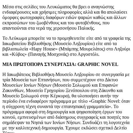
Μέσα στις σελίδες του Λευκώματος θα βρει ο αναγνώστης
ενδιαφέρουσες και χρήσιμες πληροφορίες αλλά και θα απολαύσει
όμορφες φωτογραφίες διαφόρων ειδών ψαριών καθώς και άλλων
εκπροσώπων του ζωοβένθους και του φυτοβένθους, που
απαντιούνται στα νερά της χερσονήσου Παλικής.
Το Λεύκωμα μπορείτε να το προμηθευτείτε είτε από τα γραφεία της
Ιακωβατείου Βιβλιοθήκης (Μουσείο Ληξουρίου) είτε από τα
βιβλιοπωλεία «Hapy House» (Mπάμπης Μουρελάτος) στο Ληξούρι
και «Κύβος» (Παναγής Μοσχονάς) στο Αργοστόλι.
ΜΙΑ ΠΡΩΤΟΠΟΡΑ ΣΥΝΕΡΓΑΣΙΑ: GRAPHIC NOVEL
Η Ιακωβάτειος Βιβλιοθήκη-Μουσείο Ληξουρίου σε συνεργασία με
τρία Μουσεία των Επτανήσων, που συμμετέχουν στο Δίκτυο
Μουσείων Ιονίων Νήσων (Μουσείο Σολωμού και Επιφανών
Ζακυνθίων, Μουσείο Γρηγορίου Ξενόπουλου στη Ζάκυνθο και
Μουσείο Σολωμού στην Κέρκυρα), θα υλοποιήσει αυτήν την
περίοδο ένα ενδιαφέρον πρόγραμμα με τίτλο «Graphic Novel: όταν
η σύγχρονη τέχνη συναντά την επτανησιακή γραμματεία». Το
πρόγραμμα αφορά στη δημιουργία και ψηφιοποίηση έργων του
κοινού, εμπνευσμένων από διάσημους συγγραφείς και ποιητές που
σημάδεψαν τα Νησιά των Ιονίων Νήσων. Συνδυάζει τη λογοτεχνία
με την καλλιτεχνική δημιουργία. Έχουμε εκδώσει σχετικό Δελτίο