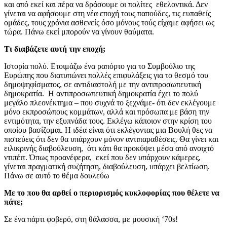
και από εκεί και πέρα να δράσουμε οι πολίτες εθελοντικά. Δεν
γίνεται να αφήσουμε στη νέα εποχή τους παπούδες, τις ευπαθείς
ομάδες, τους χρόνια ασθενείς όσο μόνους τούς είχαμε αφήσει ως
τώρα. Πάνω εκεί μπορούν να γίνουν θαύματα.
Τι διαβάζετε αυτή την εποχή;
Ιστορία πολύ. Ετοιμάζω ένα ραπόρτο για το Συμβούλιο της
Ευρώπης που διατυπώνει πολλές επιφυλάξεις για το θεσμό του
δημοψηφίσματος, σε αντιδιαστολή με την αντιπροσωπευτική
δημοκρατία. Η αντιπροσωπευτική δημοκρατία έχει το πολύ
μεγάλο πλεονέκτημα – που συχνά το ξεχνάμε- ότι δεν εκλέγουμε
μόνο εκπροσώπους κομμάτων, αλλά και πρόσωπα με βάση την
εντιμότητα, την εξυπνάδα τους. Εκλέγω κάποιον στην κρίση του
οποίου βασίζομαι. Η ιδέα είναι ότι εκλέγοντας μια Βουλή θες να
πιστεύεις ότι δεν θα υπάρχουν μόνον αντιπαραθέσεις. Θα γίνει και
ειλικρινής διαβούλευση, ότι κάτι θα προκύψει μέσα από ανοιχτό
ντιπέιτ. Όπως προανέφερα, εκεί που δεν υπάρχουν κάμερες,
γίνεται πραγματική συζήτηση, διαβούλευση, υπάρχει βελτίωση.
Πάνω σε αυτό το θέμα δουλεύω
Με το που θα αρθεί ο περιορισμός κυκλοφορίας που θέλετε να
πάτε;
Σε ένα πάρτι φοβερό, στη θάλασσα, με μουσική ‘70s!