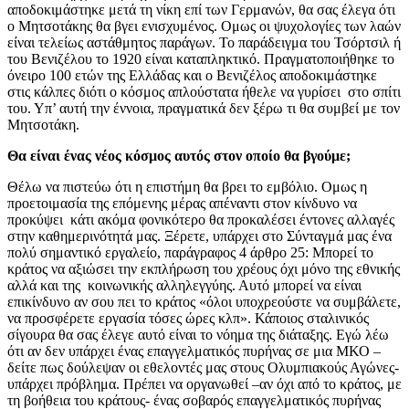
αποδοκιμάστηκε μετά τη νίκη επί των Γερμανών, θα σας έλεγα ότι
ο Μητσοτάκης θα βγει ενισχυμένος. Ομως οι ψυχολογίες των λαών
είναι τελείως αστάθμητος παράγων. Το παράδειγμα του Τσόρτσιλ ή
του Βενιζέλου το 1920 είναι καταπληκτικό. Πραγματοποιήθηκε το
όνειρο 100 ετών της Ελλάδας και ο Βενιζέλος αποδοκιμάστηκε
στις κάλπες διότι ο κόσμος απλούστατα ήθελε να γυρίσει στο σπίτι
του. Υπ’ αυτή την έννοια, πραγματικά δεν ξέρω τι θα συμβεί με τον
Μητσοτάκη.
Θα είναι ένας νέος κόσμος αυτός στον οποίο θα βγούμε;
Θέλω να πιστεύω ότι η επιστήμη θα βρει το εμβόλιο. Ομως η
προετοιμασία της επόμενης μέρας απέναντι στον κίνδυνο να
προκύψει κάτι ακόμα φονικότερο θα προκαλέσει έντονες αλλαγές
στην καθημερινότητά μας. Ξέρετε, υπάρχει στο Σύνταγμά μας ένα
πολύ σημαντικό εργαλείο, παράγραφος 4 άρθρο 25: Μπορεί το
κράτος να αξιώσει την εκπλήρωση του χρέους όχι μόνο της εθνικής
αλλά και της κοινωνικής αλληλεγγύης. Αυτό μπορεί να είναι
επικίνδυνο αν σου πει το κράτος «όλοι υποχρεούστε να συμβάλετε,
να προσφέρετε εργασία τόσες ώρες κλπ». Κάποιος σταλινικός
σίγουρα θα σας έλεγε αυτό είναι το νόημα της διάταξης. Εγώ λέω
ότι αν δεν υπάρχει ένας επαγγελματικός πυρήνας σε μια ΜΚΟ –
δείτε πως δούλεψαν οι εθελοντές μας στους Ολυμπιακούς Αγώνες-
υπάρχει πρόβλημα. Πρέπει να οργανωθεί –αν όχι από το κράτος, με
τη βοήθεια του κράτους- ένας σοβαρός επαγγελματικός πυρήνας