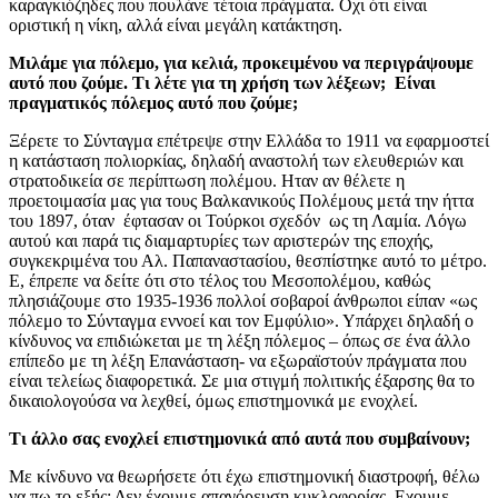
καραγκιόζηδες που πουλάνε τέτοια πράγματα. Οχι ότι είναι
οριστική η νίκη, αλλά είναι μεγάλη κατάκτηση.
Μιλάμε για πόλεμο, για κελιά, προκειμένου να περιγράψουμε
αυτό που ζούμε. Τι λέτε για τη χρήση των λέξεων; Είναι
πραγματικός πόλεμος αυτό που ζούμε;
Ξέρετε το Σύνταγμα επέτρεψε στην Ελλάδα το 1911 να εφαρμοστεί
η κατάσταση πολιορκίας, δηλαδή αναστολή των ελευθεριών και
στρατοδικεία σε περίπτωση πολέμου. Ηταν αν θέλετε η
προετοιμασία μας για τους Βαλκανικούς Πολέμους μετά την ήττα
του 1897, όταν έφτασαν οι Τούρκοι σχεδόν ως τη Λαμία. Λόγω
αυτού και παρά τις διαμαρτυρίες των αριστερών της εποχής,
συγκεκριμένα του Αλ. Παπαναστασίου, θεσπίστηκε αυτό το μέτρο.
Ε, έπρεπε να δείτε ότι στο τέλος του Μεσοπολέμου, καθώς
πλησιάζουμε στο 1935-1936 πολλοί σοβαροί άνθρωποι είπαν «ως
πόλεμο το Σύνταγμα εννοεί και τον Εμφύλιο». Υπάρχει δηλαδή ο
κίνδυνος να επιδιώκεται με τη λέξη πόλεμος – όπως σε ένα άλλο
επίπεδο με τη λέξη Επανάσταση- να εξωραϊστούν πράγματα που
είναι τελείως διαφορετικά. Σε μια στιγμή πολιτικής έξαρσης θα το
δικαιολογούσα να λεχθεί, όμως επιστημονικά με ενοχλεί.
Τι άλλο σας ενοχλεί επιστημονικά από αυτά που συμβαίνουν;
Με κίνδυνο να θεωρήσετε ότι έχω επιστημονική διαστροφή, θέλω
να πω το εξής: Δεν έχουμε απαγόρευση κυκλοφορίας. Εχουμε