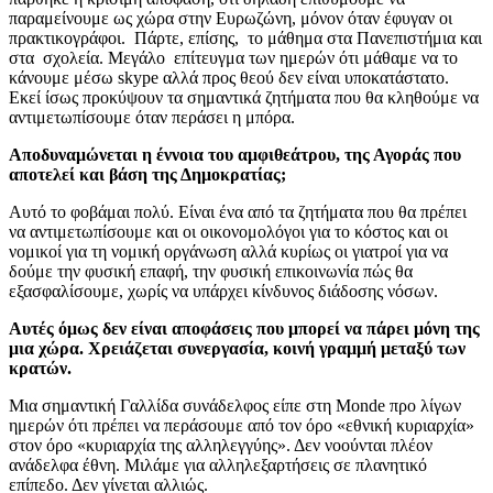
παραμείνουμε ως χώρα στην Ευρωζώνη, μόνον όταν έφυγαν οι
πρακτικογράφοι. Πάρτε, επίσης, το μάθημα στα Πανεπιστήμια και
στα σχολεία. Μεγάλο επίτευγμα των ημερών ότι μάθαμε να το
κάνουμε μέσω skype αλλά προς θεού δεν είναι υποκατάστατο.
Εκεί ίσως προκύψουν τα σημαντικά ζητήματα που θα κληθούμε να
αντιμετωπίσουμε όταν περάσει η μπόρα.
Αποδυναμώνεται η έννοια του αμφιθεάτρου, της Αγοράς που
αποτελεί και βάση της Δημοκρατίας;
Αυτό το φοβάμαι πολύ. Είναι ένα από τα ζητήματα που θα πρέπει
να αντιμετωπίσουμε και οι οικονομολόγοι για το κόστος και οι
νομικοί για τη νομική οργάνωση αλλά κυρίως οι γιατροί για να
δούμε την φυσική επαφή, την φυσική επικοινωνία πώς θα
εξασφαλίσουμε, χωρίς να υπάρχει κίνδυνος διάδοσης νόσων.
Αυτές όμως δεν είναι αποφάσεις που μπορεί να πάρει μόνη της
μια χώρα. Χρειάζεται συνεργασία, κοινή γραμμή μεταξύ των
κρατών.
Μια σημαντική Γαλλίδα συνάδελφος είπε στη Monde προ λίγων
ημερών ότι πρέπει να περάσουμε από τον όρο «εθνική κυριαρχία»
στον όρο «κυριαρχία της αλληλεγγύης». Δεν νοούνται πλέον
ανάδελφα έθνη. Μιλάμε για αλληλεξαρτήσεις σε πλανητικό
επίπεδο. Δεν γίνεται αλλιώς.