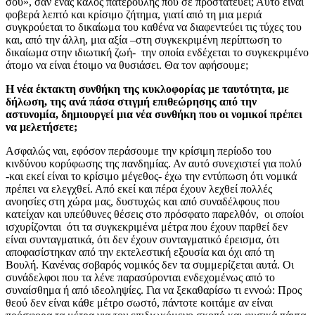
σου», σαν ένας καλός πατερούλης που σε προστατεύει; Αυτό είναι
φοβερά λεπτό και κρίσιμο ζήτημα, γιατί από τη μια μεριά
συγκρούεται το δικαίωμα του καθένα να διαφεντεύει τις τύχες του
και, από την άλλη, μια αξία –στη συγκεκριμένη περίπτωση το
δικαίωμα στην ιδιωτική ζωή- την οποία ενδέχεται το συγκεκριμένο
άτομο να είναι έτοιμο να θυσιάσει. Θα τον αφήσουμε;
Η νέα έκτακτη συνθήκη της κυκλοφορίας με ταυτότητα, με
δήλωση, της ανά πάσα στιγμή επιθεώρησης από την
αστυνομία, δημιουργεί μια νέα συνθήκη που οι νομικοί πρέπει
να μελετήσετε;
Ασφαλώς ναι, εφόσον περάσουμε την κρίσιμη περίοδο του
κινδύνου κορύφωσης της πανδημίας. Αν αυτό συνεχιστεί για πολύ
-και εκεί είναι το κρίσιμο μέγεθος- έχω την εντύπωση ότι νομικά
πρέπει να ελεγχθεί. Από εκεί και πέρα έχουν λεχθεί πολλές
ανοησίες στη χώρα μας, δυστυχώς και από συναδέλφους που
κατείχαν και υπεύθυνες θέσεις στο πρόσφατο παρελθόν, οι οποίοι
ισχυρίζονται ότι τα συγκεκριμένα μέτρα που έχουν παρθεί δεν
είναι συνταγματικά, ότι δεν έχουν συνταγματικό έρεισμα, ότι
αποφασίστηκαν από την εκτελεστική εξουσία και όχι από τη
Βουλή. Κανένας σοβαρός νομικός δεν τα συμμερίζεται αυτά. Οι
συνάδελφοι που τα λένε παρασύρονται ενδεχομένως από το
συναίσθημα ή από ιδεοληψίες. Για να ξεκαθαρίσω τι εννοώ: Προς
θεού δεν είναι κάθε μέτρο σωστό, πάντοτε κοιτάμε αν είναι