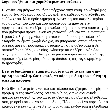
λόγω συνήθειας και χαμηλότερων αντιστάσεων;
Η γενίκευση μέτρων που ήδη υπάρχουν στην καθημερινότητά μας
είναι ο βασικός κίνδυνος. Ομως πρέπει ο καθένας να αναλάβει τις
ευθύνες του. Μου ήρθε σήμερα η ανανέωση του ασφαλιστηρίου
του αυτοκινήτου μου και μου προτείνουν να μπω σε ένα
πρόγραμμα ώστε να ξέρει η ασφαλιστική εταιρεία ανά πάσα στιγμή
που βρίσκομαι προκειμένου αν χρειαστώ βοήθεια να με εντοπίσει.
Προσέξτε λίγο τη γενίκευση αυτού του μέτρου: η ασφαλιστική
εταιρεία, αν έμενε χωρίς έλεγχο, θα μπορούσε να πουλήσει το
σχετικό αρχείο προσωπικών δεδομένων στην αστυνομία ή σε
οποιονδήποτε άλλο, ο οποίος ενδιαφέρεται να ξέρει ανά πάσα
στιγμή που βρίσκομαι. Αυτή είναι μια υποδόρια υπονόμευση της
προσωπικής ελευθερίας μέσω της διάδοσης της συγκεκριμένης
πληροφορίας.
Εχει το δικαίωμα η εταιρεία να θέσει αυτό το ζήτημα στην
κρίση του πολίτη, ώστε αυτός να πάρει με δική του ευθύνη τη
σχετική απόφαση;
Εδώ θίγετε ένα μείζον νομικό και φιλοσοφικό ζήτημα: το περίφημο
πρόβλημα της συναίνεσης. Αν εσύ ο ίδιος, για να αισθανθείς
ήρεμος και ασφαλής, συναινέσεις στον περιορισμό της ελευθερίας
σου, μπορεί κάποιος να σε εμποδίσει; Πόσο μπορεί να παρέμβει το
κράτος εκεί και να πει «φίλε το παρακάνεις, κινδυνεύει η ελευθερία