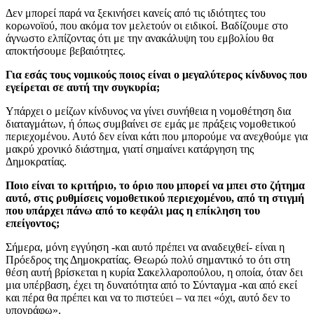
Δεν μπορεί παρά να ξεκινήσει κανείς από τις ιδιότητες του
κορωνοϊού, που ακόμα τον μελετούν οι ειδικοί. Βαδίζουμε στο
άγνωστο ελπίζοντας ότι με την ανακάλυψη του εμβολίου θα
αποκτήσουμε βεβαιότητες.
Για εσάς τους νομικούς ποιος είναι ο μεγαλύτερος κίνδυνος που
εγείρεται σε αυτή την συγκυρία;
Υπάρχει ο μείζων κίνδυνος να γίνει συνήθεια η νομοθέτηση δια
διαταγμάτων, ή όπως συμβαίνει σε εμάς με πράξεις νομοθετικού
περιεχομένου. Αυτό δεν είναι κάτι που μπορούμε να ανεχθούμε για
μακρύ χρονικό διάστημα, γιατί σημαίνει κατάργηση της
Δημοκρατίας.
Ποιο είναι το κριτήριο, το όριο που μπορεί να μπει στο ζήτημα
αυτό, στις ρυθμίσεις νομοθετικού περιεχομένου, από τη στιγμή
που υπάρχει πάνω από το κεφάλι μας η επίκληση του
επείγοντος;
Σήμερα, μόνη εγγύηση -και αυτό πρέπει να αναδειχθεί- είναι η
Πρόεδρος της Δημοκρατίας. Θεωρώ πολύ σημαντικό το ότι στη
θέση αυτή βρίσκεται η κυρία Σακελλαροπούλου, η οποία, όταν δει
μια υπέρβαση, έχει τη δυνατότητα από το Σύνταγμα -και από εκεί
και πέρα θα πρέπει και να το πιστεύει – να πει «όχι, αυτό δεν το
υπογράφω».