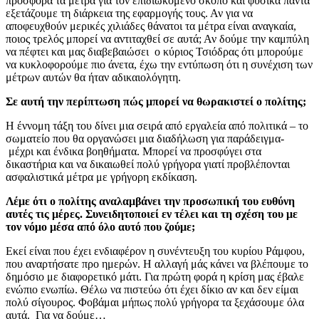
πρόσφορα τα μέτρα για τον επιδιωκόμενο σκοπό και φυσικά πάντα
εξετάζουμε τη διάρκεια της εφαρμογής τους. Αν για να
αποφευχθούν μερικές χιλιάδες θάνατοι τα μέτρα είναι αναγκαία,
ποιος τρελός μπορεί να αντιταχθεί σε αυτά; Αν δούμε την καμπύλη
να πέφτει και μας διαβεβαιώσει ο κύριος Τσιόδρας ότι μπορούμε
να κυκλοφορούμε πιο άνετα, έχω την εντύπωση ότι η συνέχιση των
μέτρων αυτών θα ήταν αδικαιολόγητη.
Σε αυτή την περίπτωση πώς μπορεί να θωρακιστεί ο πολίτης;
Η έννομη τάξη του δίνει μια σειρά από εργαλεία από πολιτικά – το
σωματείο που θα οργανώσει μια διαδήλωση για παράδειγμα-
μέχρι και ένδικα βοηθήματα. Μπορεί να προσφύγει στα
δικαστήρια και να δικαιωθεί πολύ γρήγορα γιατί προβλέπονται
ασφαλιστικά μέτρα με γρήγορη εκδίκαση.
Λέμε ότι ο πολίτης αναλαμβάνει την προσωπική του ευθύνη
αυτές τις μέρες. Συνειδητοποιεί εν τέλει και τη σχέση του με
τον νόμο μέσα από όλο αυτό που ζούμε;
Εκεί είναι που έχει ενδιαφέρον η συνέντευξη του κυρίου Ράμφου,
που αναρτήσατε προ ημερών. Η αλλαγή μάς κάνει να βλέπουμε το
δημόσιο με διαφορετικό μάτι. Για πρώτη φορά η κρίση μας έβαλε
ενώπιο ενωπίω. Θέλω να πιστεύω ότι έχει δίκιο αν και δεν είμαι
πολύ σίγουρος. Φοβάμαι μήπως πολύ γρήγορα τα ξεχάσουμε όλα
αυτά. Για να δούμε…