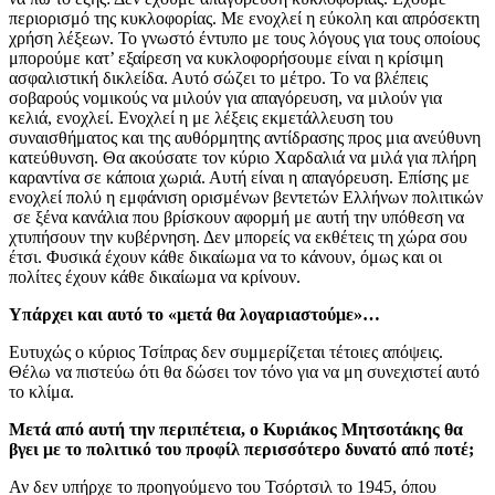
περιορισμό της κυκλοφορίας. Με ενοχλεί η εύκολη και απρόσεκτη
χρήση λέξεων. Το γνωστό έντυπο με τους λόγους για τους οποίους
μπορούμε κατ’ εξαίρεση να κυκλοφορήσουμε είναι η κρίσιμη
ασφαλιστική δικλείδα. Αυτό σώζει το μέτρο. Το να βλέπεις
σοβαρούς νομικούς να μιλούν για απαγόρευση, να μιλούν για
κελιά, ενοχλεί. Ενοχλεί η με λέξεις εκμετάλλευση του
συναισθήματος και της αυθόρμητης αντίδρασης προς μια ανεύθυνη
κατεύθυνση. Θα ακούσατε τον κύριο Χαρδαλιά να μιλά για πλήρη
καραντίνα σε κάποια χωριά. Αυτή είναι η απαγόρευση. Επίσης με
ενοχλεί πολύ η εμφάνιση ορισμένων βεντετών Ελλήνων πολιτικών
σε ξένα κανάλια που βρίσκουν αφορμή με αυτή την υπόθεση να
χτυπήσουν την κυβέρνηση. Δεν μπορείς να εκθέτεις τη χώρα σου
έτσι. Φυσικά έχουν κάθε δικαίωμα να το κάνουν, όμως και οι
πολίτες έχουν κάθε δικαίωμα να κρίνουν.
Υπάρχει και αυτό το «μετά θα λογαριαστούμε»…
Ευτυχώς ο κύριος Τσίπρας δεν συμμερίζεται τέτοιες απόψεις.
Θέλω να πιστεύω ότι θα δώσει τον τόνο για να μη συνεχιστεί αυτό
το κλίμα.
Μετά από αυτή την περιπέτεια, ο Κυριάκος Μητσοτάκης θα
βγει με το πολιτικό του προφίλ περισσότερο δυνατό από ποτέ;
Αν δεν υπήρχε το προηγούμενο του Τσόρτσιλ το 1945, όπου