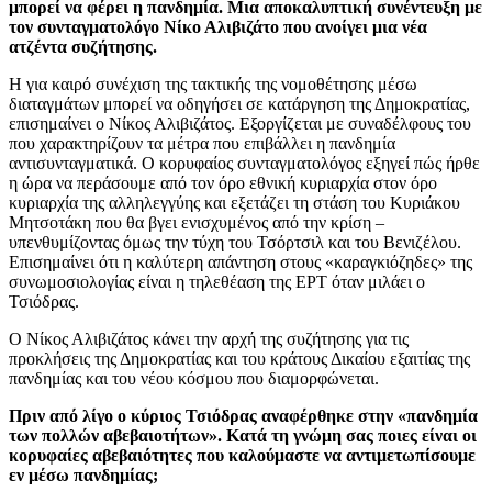
μπορεί να φέρει η πανδημία. Μια αποκαλυπτική συνέντευξη με
τον συνταγματολόγο Νίκο Αλιβιζάτο που ανοίγει μια νέα
ατζέντα συζήτησης.
Η για καιρό συνέχιση της τακτικής της νομοθέτησης μέσω
διαταγμάτων μπορεί να οδηγήσει σε κατάργηση της Δημοκρατίας,
επισημαίνει ο Νίκος Αλιβιζάτος. Εξοργίζεται με συναδέλφους του
που χαρακτηρίζουν τα μέτρα που επιβάλλει η πανδημία
αντισυνταγματικά. Ο κορυφαίος συνταγματολόγος εξηγεί πώς ήρθε
η ώρα να περάσουμε από τον όρο εθνική κυριαρχία στον όρο
κυριαρχία της αλληλεγγύης και εξετάζει τη στάση του Κυριάκου
Μητσοτάκη που θα βγει ενισχυμένος από την κρίση –
υπενθυμίζοντας όμως την τύχη του Τσόρτσιλ και του Βενιζέλου.
Επισημαίνει ότι η καλύτερη απάντηση στους «καραγκιόζηδες» της
συνωμοσιολογίας είναι η τηλεθέαση της ΕΡΤ όταν μιλάει ο
Τσιόδρας.
Ο Νίκος Αλιβιζάτος κάνει την αρχή της συζήτησης για τις
προκλήσεις της Δημοκρατίας και του κράτους Δικαίου εξαιτίας της
πανδημίας και του νέου κόσμου που διαμορφώνεται.
Πριν από λίγο ο κύριος Τσιόδρας αναφέρθηκε στην «πανδημία
των πολλών αβεβαιοτήτων». Κατά τη γνώμη σας ποιες είναι οι
κορυφαίες αβεβαιότητες που καλούμαστε να αντιμετωπίσουμε
εν μέσω πανδημίας;