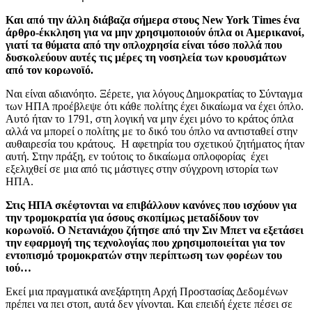
Και από την άλλη διάβαζα σήμερα στους Νew York Times ένα
άρθρο-έκκληση για να μην χρησιμοποιούν όπλα οι Αμερικανοί,
γιατί τα θύματα από την οπλοχρησία είναι τόσο πολλά που
δυσκολεύουν αυτές τις μέρες τη νοσηλεία των κρουσμάτων
από τον κορωνοϊό.
Ναι είναι αδιανόητο. Ξέρετε, για λόγους Δημοκρατίας το Σύνταγμα
των ΗΠΑ προέβλεψε ότι κάθε πολίτης έχει δικαίωμα να έχει όπλο.
Αυτό ήταν το 1791, στη λογική να μην έχει μόνο το κράτος όπλα
αλλά να μπορεί ο πολίτης με το δικό του όπλο να αντισταθεί στην
αυθαιρεσία του κράτους. Η αφετηρία του σχετικού ζητήματος ήταν
αυτή. Στην πράξη, εν τούτοις το δικαίωμα οπλοφορίας έχει
εξελιχθεί σε μια από τις μάστιγες στην σύγχρονη ιστορία των
ΗΠΑ.
Στις ΗΠΑ σκέφτονται να επιβάλλουν κανόνες που ισχύουν για
την τρομοκρατία για όσους σκοπίμως μεταδίδουν τον
κορωνοϊό. Ο Νετανιάχου ζήτησε από την Σιν Μπετ να εξετάσει
την εφαρμογή της τεχνολογίας που χρησιμοποιείται για τον
εντοπισμό τρομοκρατών στην περίπτωση των φορέων του
ιού…
Εκεί μια πραγματικά ανεξάρτητη Αρχή Προστασίας Δεδομένων
πρέπει να πει στοπ, αυτά δεν γίνονται. Και επειδή έχετε πέσει σε