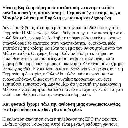
Είναι η Ευρώπη σήμερα σε κατάσταση να αντιμετωπίσει
συνολικά αυτή τη κατάσταση; Η Γερμανία έχει πεισμώσει, ο
Μακρόν μιλά για μια Ευρώπη εγωιστική και διχασμένη.
Δεν είμαι βέβαιος ότι συμμερίζομαι την απαισιοδοξία σας για τη
Γερμανία. Η Μέρκελ έχει δώσει δείγματα ηγετικών ικανοτήτων σε
πολύ δύσκολες στιγμές. Αν λάβετε υπόψιν πόσο επείγον είναι να
επανέλθουμε το ταχύτερο στην κανονικότητα, οι οικονομικές
επιπτώσεις της κρίσης θα είναι το θέμα που θα συζητάμε από τον
Μάιο και πέρα. Οι χώρες θα κριθούν με βάση το κριτήριο αν
διαλύθηκαν ή όχι οι εταιρείες, πόσο ανέβηκε η ανεργία, πόσο
γρήγορα θα πάρει πάλι εμπρός η οικονομία. Δεν είναι μόνο ζήτημα
ιδεολογίας εδώ. Ειναι σίγουρα και η ιδεολογία γιατί χώρες όπως η
Γερμανία, η Αυστρία, η Φιλανδία μιλάνε πάντα εναντίον των
ευρωομολόγων. Όμως αυτή η γυναίκα προσωπικά μου έχει
εμπνεύσει εμπιστοσύνη. Δεν νομίζω ότι για αυτή την ιδεολογία η
Μέρκελ είναι έτοιμη να θυσιάσει τα πάντα. Εχω την εντύπωση ότι
ακούει και θα βρει πάλι την αναγκαία ισορροπία.
Και φυσικά έχουμε πάλι την ανάδυση μιας συνωμοσιολογίας,
δεν ξέρω πόσο επικίνδυνη θα αποδειχθεί.
Η καλύτερη απάντηση είναι η τηλεθέαση της ΕΡΤ την ώρα που
μιλάει ο κύριος Τσιόδρας. Αυτό είναι μεγάλη υπόθεση για τους