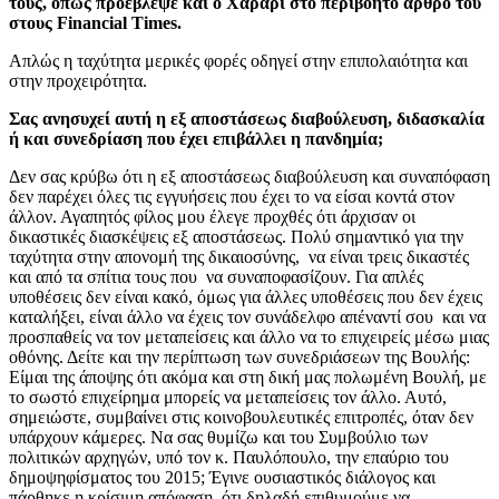
τους, όπως προέβλεψε και ο Χαράρι στο περιβόητο άρθρο του
στους Financial Times.
Απλώς η ταχύτητα μερικές φορές οδηγεί στην επιπολαιότητα και
στην προχειρότητα.
Σας ανησυχεί αυτή η εξ αποστάσεως διαβούλευση, διδασκαλία
ή και συνεδρίαση που έχει επιβάλλει η πανδημία;
Δεν σας κρύβω ότι η εξ αποστάσεως διαβούλευση και συναπόφαση
δεν παρέχει όλες τις εγγυήσεις που έχει το να είσαι κοντά στον
άλλον. Αγαπητός φίλος μου έλεγε προχθές ότι άρχισαν οι
δικαστικές διασκέψεις εξ αποστάσεως. Πολύ σημαντικό για την
ταχύτητα στην απονομή της δικαιοσύνης, να είναι τρεις δικαστές
και από τα σπίτια τους που να συναποφασίζουν. Για απλές
υποθέσεις δεν είναι κακό, όμως για άλλες υποθέσεις που δεν έχεις
καταλήξει, είναι άλλο να έχεις τον συνάδελφο απέναντί σου και να
προσπαθείς να τον μεταπείσεις και άλλο να το επιχειρείς μέσω μιας
οθόνης. Δείτε και την περίπτωση των συνεδριάσεων της Βουλής:
Είμαι της άποψης ότι ακόμα και στη δική μας πολωμένη Βουλή, με
το σωστό επιχείρημα μπορείς να μεταπείσεις τον άλλο. Αυτό,
σημειώστε, συμβαίνει στις κοινοβουλευτικές επιτροπές, όταν δεν
υπάρχουν κάμερες. Να σας θυμίζω και του Συμβούλιο των
πολιτικών αρχηγών, υπό τον κ. Παυλόπουλο, την επαύριο του
δημοψηφίσματος του 2015; Έγινε ουσιαστικός διάλογος και
πάρθηκε η κρίσιμη απόφαση, ότι δηλαδή επιθυμούμε να