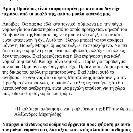
Αρα η Προέδρος είναι επιφορτισμένη με κάτι που δεν είχε
περάσει από το μυαλό της, από το μυαλό κανενός μας.
Ακριβώς. Θα σας πω εδώ κάτι τεχνικό: σύμφωνα με την πάγια
νομολογία του Δικαστηρίου από το οποίο προέρχεται, δηλαδή του
Συμβουλίου της Επικρατείας, δεν μπορεί να ελέγξει το αν κάτι
είναι κατεπείγον ή όχι. Αυτό τον έλεγχο μπορεί να τον ασκήσει
μόνον η Βουλή. Μπορεί όμως να ελέγξει το περιεχόμενο. Να πει
ότι το συγκεκριμένο μέτρο είναι υπερβολικό, αλλάξτε το αλλιώς
δεν υπογράφω. Εκεί χρειάζεται και η ίδια εγρήγορση και καλή
νομική συμβουλή. Και όχι μόνο νομική… Πάρτε για παράδειγμα
τον κύριο Ορμπαν στην Ουγγαρία. Εχει Πρόεδρο της Δημοκρατίας
της δικιάς του απόλυτης εμπιστοσύνης. Εκεί λείπει αυτό το
αντίβαρο. Το γεγονός ότι ο κύριος Μητσοτάκης προέκρινε για την
Προεδρία ένα πρόσωπο, το οποίο έχει όλες τις εγγυήσεις ότι θα
λειτουργήσει ανεξάρτητα, είναι μια μεγάλη υπόθεση για τη χώρα
μας, ειδικά στη συγκυρία που ζούμε.
«Η καλύτερη απάντηση είναι η τηλεθέαση της ΕΡΤ την ώρα που
Αλέξανδρος Μιχαηλίδης
Υπάρχει ο κίνδυνος να δούμε να έρχονται προς ψήφιση με αυτό
τον ρυθμό νομοθετικές διατάξεις και εκτός πλαισίου πανδημίας