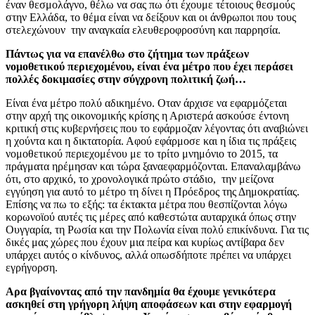
έναν θεσμολάγνο, θέλω να σας πω ότι έχουμε τέτοιους θεσμούς
στην Ελλάδα, το θέμα είναι να δείξουν και οι άνθρωποι που τους
στελεχώνουν την αναγκαία ελευθεροφροσύνη και παρρησία.
Πάντως για να επανέλθω στο ζήτημα των πράξεων
νομοθετικού περιεχομένου, είναι ένα μέτρο που έχει περάσει
πολλές δοκιμασίες στην σύγχρονη πολιτική ζωή…
Είναι ένα μέτρο πολύ αδικημένο. Οταν άρχισε να εφαρμόζεται
στην αρχή της οικονομικής κρίσης η Αριστερά ασκούσε έντονη
κριτική στις κυβερνήσεις που το εφάρμοζαν λέγοντας ότι αναβιώνει
η χούντα και η δικτατορία. Αφού εφάρμοσε και η ίδια τις πράξεις
νομοθετικού περιεχομένου με το τρίτο μνημόνιο το 2015, τα
πράγματα ηρέμησαν και τώρα ξαναεφαρμόζονται. Επαναλαμβάνω
ότι, στο αρχικό, το χρονολογικά πρώτο στάδιο, την μείζονα
εγγύηση για αυτό το μέτρο τη δίνει η Πρόεδρος της Δημοκρατίας.
Επίσης να πω το εξής: τα έκτακτα μέτρα που θεσπίζονται λόγω
κορωνοϊού αυτές τις μέρες από καθεστώτα αυταρχικά όπως στην
Ουγγαρία, τη Ρωσία και την Πολωνία είναι πολύ επικίνδυνα. Για τις
δικές μας χώρες που έχουν μια πείρα και κυρίως αντίβαρα δεν
υπάρχει αυτός ο κίνδυνος, αλλά οπωσδήποτε πρέπει να υπάρχει
εγρήγορση.
Αρα βγαίνοντας από την πανδημία θα έχουμε γενικότερα
ασκηθεί στη γρήγορη λήψη αποφάσεων και στην εφαρμογή