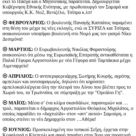
εκεί το Πάσχα και ο Μητσοτάκης παραιτείται. Δημιουργείται
Κυβέρνηση Εθνικής Ενότητας, με πρωθυπουργό τον Σαμαρά και
υπουργούς Κ.Κ. Νο2, Βενιζέλο, Τσίπρα κ.λπ!
⦿ ΦΕΒΡΟΥΑΡΙΟΣ:
Ο βουλευτής Παναγής Καππάτος παραμένει
στη θέση του μέχρι τις νέες εκλογές, ενώ οι ΣΥΡΙΖΑ και Τσίπρας
ανακοινώνουν υποψήφιο βουλευτή στο Νομό μας τον γιατρό Νίκο
Δεσιμόνα!
⦿ ΜΑΡΤΙΟΣ:
Ο Ευρωβουλευτής Νικόλας Φαραντούρης
ανακοινώνει ότι μέσω της Ευρωπαϊκής Επιτροπής αντικαθίσταται η
Παλιά Γέφυρα Αργοστολίου με νέα Γέφυρα από Ταμπάκικα μέχρι
Λιμεναρχείο!
⦿ ΑΠΡΙΛΙΟΣ:
Ο αντιπεριφερειάρχης Σωτήρης Κουρής, αγρότης
αμπελιών και οινοπαραγωγός, δηλώνει ότι κηρύσσει
αμπελοκαλλιέργεια όλη την πλευρά του Αίνου που βλέπει προς το
Χωριό του, τα Τρωϊννάτα, σε σύμπραξη με την ”Ορεάλιο Γη”.
⦿ ΜΑΪΟΣ:
Μέσα σ’ ένα κλίμα σκανδάλων, παρανομιών και …
τρολ, παραιτείται ο δήμαρχος Αργοστολίου Θεόφιλος Μιχαλάτος, ο
οποίος παραδίδει το «δαχτυλίδι» στον «αντ’ αυτού» Σαμούρη, ο
οποίος στείνει το νέο Δημαρχείο στον …Αθέρα!
⦿ ΙΟΥΝΙΟΣ:
Προσκεκλημένη του τοπικού Σεΐχη, έρχεται στην
Κεφαλονιά η Κίμπερλι και αφού πηγαίνει στον Άγιο για προσευχή,