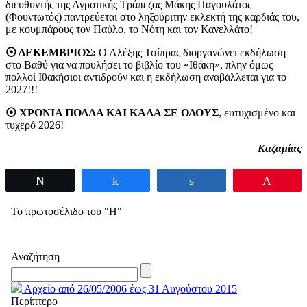
διευθυντής της Αγροτικής Τράπεζας Μάκης Παγουλάτος
(Φουντωτός) παντρεύεται στο ληξούριτην εκλεκτή της καρδιάς του,
με κουμπάρους τον Παύλο, το Νότη και τον Κανελλάτο!
⦿ ΔΕΚΕΜΒΡΙΟΣ:
Ο Αλέξης Τσίπρας διοργανώνει εκδήλωση
στο Βαθύ για να πουλήσει το βιβλίο του «Ιθάκη», πλην όμως
πολλοί Ιθακήσιοι αντιδρούν και η εκδήλωση αναβάλλεται για το
2027!!!
⦿ ΧΡΟΝΙΑ ΠΟΛΛΑ ΚΑΙ ΚΑΛΑ ΣΕ ΟΛΟΥΣ
, ευτυχισμένο και
τυχερό 2026!
Καζαμίας
Tweet
Share
Share
Pin
Το πρωτοσέλιδο του "Η"
Αναζήτηση
Αρχείο από 26/05/2006 έως 31 Αυγούστου 2015
Περίπτερο