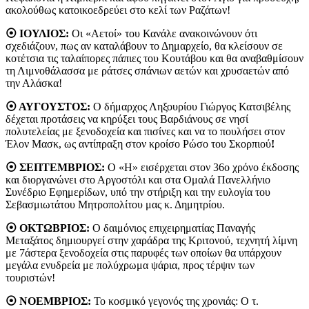
ακολούθως κατοικοεδρεύει στο κελί των Ραζάτων!
⦿ ΙΟΥΛΙΟΣ:
Οι «Αετοί» του Κανάλε ανακοινώνουν ότι
σχεδιάζουν, πως αν καταλάβουν το Δημαρχείο, θα κλείσουν σε
κοτέτσια τις ταλαίπορες πάπιες του Κουτάβου και θα αναβαθμίσουν
τη Λιμνοθάλασσα με ράτσες σπάνιων αετών και χρυσαετών από
την Αλάσκα!
⦿ ΑΥΓΟΥΣΤΟΣ:
Ο δήμαρχος Ληξουρίου Γιώργος Κατσιβέλης
δέχεται προτάσεις να κηρύξει τους Βαρδιάνους σε νησί
πολυτελείας με ξενοδοχεία και πισίνες και να το πουλήσει στον
Έλον Μασκ, ως αντίπραξη στον κροίσο Ρώσο του Σκορπιού
!
⦿ ΣΕΠΤΕΜΒΡΙΟΣ:
Ο «Η» εισέρχεται στον 36ο χρόνο έκδοσης
και διοργανώνει στο Αργοστόλι και στα Ομαλά Πανελλήνιο
Συνέδριο Εφημερίδων, υπό την στήριξη και την ευλογία του
Σεβασμιωτάτου Μητροπολίτου μας κ. Δημητρίου.
⦿ ΟΚΤΩΒΡΙΟΣ:
Ο δαιμόνιος επιχειρηματίας Παναγής
Μεταξάτος δημιουργεί στην χαράδρα της Κριτονού, τεχνητή λίμνη
με 7άστερα ξενοδοχεία στις παρυφές των οποίων θα υπάρχουν
μεγάλα ενυδρεία με πολύχρωμα ψάρια, προς τέρψιν των
τουριστών!
⦿ ΝΟΕΜΒΡΙΟΣ:
Το κοσμικό γεγονός της χρονιάς: Ο τ.