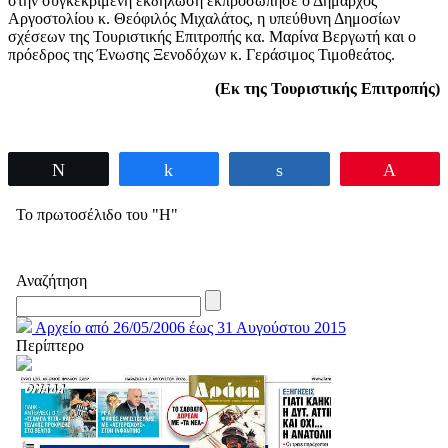
στην συγκεκριμένη εκδήλωση εκπροσώπησε ο Δήμαρχος
Αργοστολίου κ. Θεόφιλός Μιχαλάτος, η υπεύθυνη Δημοσίων
σχέσεων της Τουριστικής Επιτροπής κα. Μαρίνα Βεργωτή και ο
πρόεδρος της Ένωσης Ξενοδόχων κ. Γεράσιμος Τιμοθεάτος.
(Εκ της Τουριστικής Επιτροπής)
Tweet
Share
Share
Pin
Το πρωτοσέλιδο του "Η"
Αναζήτηση
Αρχείο από 26/05/2006 έως 31 Αυγούστου 2015
Περίπτερο