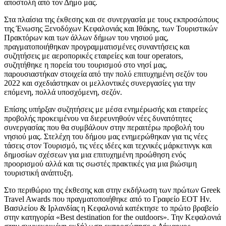
αποστολή από τον Δήμο μας.
Στα πλαίσια της έκθεσης και σε συνεργασία με τους εκπροσώπους
της Ένωσης Ξενοδόχων Κεφαλονιάς και Ιθάκης, των Τουριστικών
Πρακτόρων και των άλλων δήμων του νησιού μας,
πραγματοποιήθηκαν προγραμματισμένες συναντήσεις και
συζητήσεις με αεροπορικές εταιρείες και tour operators,
συζητήθηκε η πορεία του τουρισμού στο νησί μας,
παρουσιαστήκαν στοιχεία από την πολύ επιτυχημένη σεζόν του
2022 και σχεδιάστηκαν οι μελλοντικές συνεργασίες για την
επόμενη, πολλά υποσχόμενη, σεζόν.
Επίσης υπήρξαν συζητήσεις με μέσα ενημέρωσής και εταιρείες
προβολής προκειμένου να διερευνηθούν νέες δυνατότητες
συνεργασίας που θα συμβάλουν στην περαιτέρω προβολή του
νησιού μας. Στελέχη του δήμου μας ενημερώθηκαν για τις νέες
τάσεις στον Τουρισμό, τις νέες ιδέες και τεχνικές μάρκετινγκ και
δημοσίων σχέσεων για μια επιτυχημένη προώθηση ενός
προορισμού αλλά και τις σωστές πρακτικές για μια βιώσιμη
τουριστική ανάπτυξη.
Στο περιθώριο της έκθεσης και στην εκδήλωση των πρώτων Greek
Travel Awards που πραγματοποιήθηκε από το Γραφείο ΕΟΤ Ην.
Βασιλείου & Ιρλανδίας η Κεφαλονιά κατέκτησε το πρώτο βραβείο
στην κατηγορία «Best destination for the outdoors». Την Κεφαλονιά