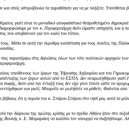
 και εσείς υστερόβουλα τα παραθέσατε για να με πλήξετε. Υποτίθεται 
έματος γιατί είναι το μοναδικό αποφασιστικό θεσμοθετημένο δημοκρατι
αμορφώσαμε με τον κ. Περιφερειάρχη διότι είμαστε εισηγητές και η πα
ις που αποβαίνουν για τον καλό του τόπου.
 τους. Μέσα σε αυτή την έκρυθμη κατάσταση για τους πολίτες της Παλι
ιουσίας.
α σας παραπέμψω στις δηλώσεις όλων των τότε πολιτικών αρχηγών των 
περιφερειάρχη.
κυρίους υπεύθυνους των έργων της Ύδρευσης Ληξουρίου και του Γηροκο
 απένταξης των έργων αυτών από το ΕΣΠΑ. Δεν αναρωτηθήκατε γιατί ένα
ναι σαφής, διότι από την ένταξή τους δεν είχε γίνει τίποτε ώστε να π
εντάχθηκαν και γιατί; Μπορείτε αν ρωτήσετε να μάθετε. Φαίνεται από 
ι βέβαιος ότι η πορεία του κ. Σπύρου Σπύρου στο νησί μας αυτά τα μόλι
ατά την διάρκεια της πρώτης κρίσης με το σχέδιο Αθήνα ήταν στο πεζο
 Βουλής κ. Ε. Μειμαράκη να καλέσει τον υπουργό να συζητήσουμε. Αλλ