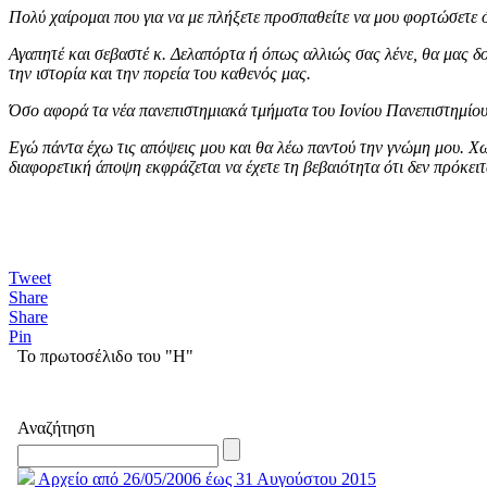
Πολύ χαίρομαι που για να με πλήξετε προσπαθείτε να μου φορτώσετε ό
Αγαπητέ και σεβαστέ κ. Δελαπόρτα ή όπως αλλιώς σας λένε, θα μας δ
την ιστορία και την πορεία του καθενός μας.
Όσο αφορά τα νέα πανεπιστημιακά τμήματα του Ιονίου Πανεπιστημίου 
Εγώ πάντα έχω τις απόψεις μου και θα λέω παντού την γνώμη μου. Χωρ
διαφορετική άποψη εκφράζεται να έχετε τη βεβαιότητα ότι δεν πρόκειτ
Tweet
Share
Share
Pin
Το πρωτοσέλιδο του "Η"
Αναζήτηση
Αρχείο από 26/05/2006 έως 31 Αυγούστου 2015