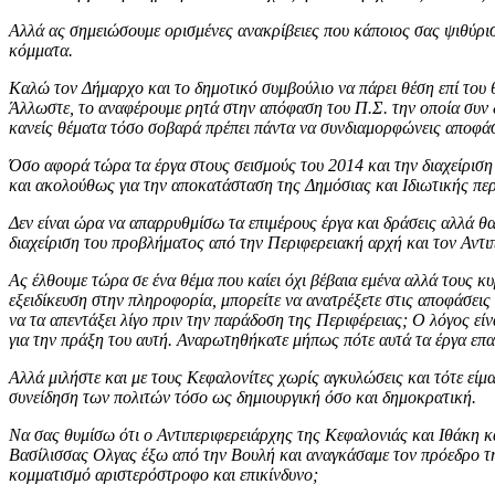
Αλλά ας σημειώσουμε ορισμένες ανακρίβειες που κάποιος σας ψιθύρισε
κόμματα.
Καλώ τον Δήμαρχο και το δημοτικό συμβούλιο να πάρει θέση επί του θ
Άλλωστε, το αναφέρουμε ρητά στην απόφαση του Π.Σ. την οποία συν δι
κανείς θέματα τόσο σοβαρά πρέπει πάντα να συνδιαμορφώνεις αποφάσε
Όσο αφορά τώρα τα έργα στους σεισμούς του 2014 και την διαχείριση
και ακολούθως για την αποκατάσταση της Δημόσιας και Ιδιωτικής περ
Δεν είναι ώρα να απαρρυθμίσω τα επιμέρους έργα και δράσεις αλλά θ
διαχείριση του προβλήματος από την Περιφερειακή αρχή και τον Αντι
Ας έλθουμε τώρα σε ένα θέμα που καίει όχι βέβαια εμένα αλλά τους 
εξειδίκευση στην πληροφορία, μπορείτε να ανατρέξετε στις αποφάσεις
να τα απεντάξει λίγο πριν την παράδοση της Περιφέρειας; Ο λόγος εί
για την πράξη του αυτή. Αναρωτηθήκατε μήπως πότε αυτά τα έργα επαν
Αλλά μιλήστε και με τους Κεφαλονίτες χωρίς αγκυλώσεις και τότε είμα
συνείδηση των πολιτών τόσο ως δημιουργική όσο και δημοκρατική.
Να σας θυμίσω ότι ο Αντιπεριφερειάρχης της Κεφαλονιάς και Ιθάκη κ
Βασίλισσας Ολγας έξω από την Βουλή και αναγκάσαμε τον πρόεδρο της
κομματισμό αριστερόστροφο και επικίνδυνο;