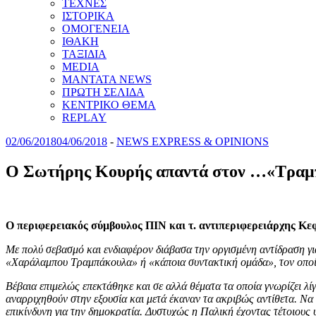
ΤΕΧΝΕΣ
ΙΣΤΟΡΙΚΑ
ΟΜΟΓΕΝΕΙΑ
ΙΘΑΚΗ
ΤΑΞΙΔΙΑ
MEDIA
MANTATA NEWS
ΠΡΩΤΗ ΣΕΛΙΔΑ
ΚΕΝΤΡΙΚΟ ΘΕΜΑ
REPLAY
02/06/2018
04/06/2018
-
NEWS EXPRESS & OPINIONS
Ο Σωτήρης Kουρής απαντά στον …«Τραμ
Ο περιφερειακός σύμβουλος ΠΙΝ και τ. αντιπεριφερειάρχης Κε
Με πολύ σεβασμό και ενδιαφέρον διάβασα την οργισμένη αντίδραση γ
«Χαράλαμπου Τραμπάκουλα» ή «κάποια συντακτική ομάδα», τον οποίο
Βέβαια επιμελώς επεκτάθηκε και σε αλλά θέματα τα οποία γνωρίζει λίγ
αναρριχηθούν στην εξουσία και μετά έκαναν τα ακριβώς αντίθετα. Να 
επικίνδυνη για την δημοκρατία. Δυστυχώς η Παλική έχοντας τέτοιους 