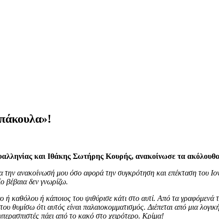
πάκουλα»!
φαλληνίας και Ιθάκης Σωτήρης Κουρής, ανακοίνωσε τα ακόλουθα
ια την ανακοίνωσή μου όσο αφορά την συγκρότηση και επέκταση του Ιο
 βέβαια δεν γνωρίζω.
ο ή καθόλου ή κάποιος του ψιθύρισε κάτι στο αυτί. Από τα γραφόμενά τ
του θυμίσω ότι αυτός είναι παλαιοκομματισμός. Διέπεται από μια λογικ
υπερασπιστές πάει από το κακό στο χειρότερο. Κρίμα!