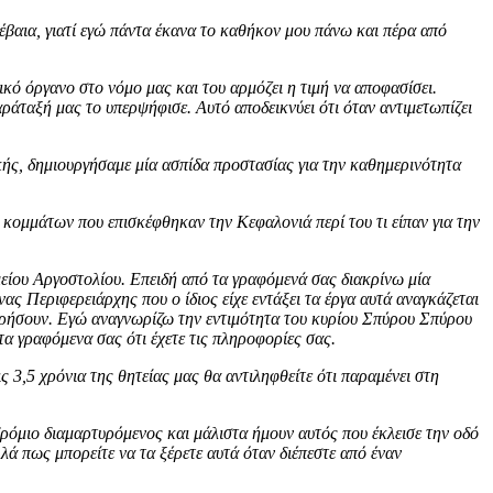
βέβαια, γιατί εγώ πάντα έκανα το καθήκον μου πάνω και πέρα από
κό όργανο στο νόμο μας και του αρμόζει η τιμή να αποφασίσει.
ράταξή μας το υπερψήφισε. Αυτό αποδεικνύει ότι όταν αντιμετωπίζει
κής, δημιουργήσαμε μία ασπίδα προστασίας για την καθημερινότητα
κομμάτων που επισκέφθηκαν την Κεφαλονιά περί του τι είπαν για την
μείου Αργοστολίου. Επειδή από τα γραφόμενά σας διακρίνω μία
ς Περιφερειάρχης που ο ίδιος είχε εντάξει τα έργα αυτά αναγκάζεται
ροχωρήσουν. Εγώ αναγνωρίζω την εντιμότητα του κυρίου Σπύρου Σπύρου
τα γραφόμενα σας ότι έχετε τις πληροφορίες σας.
ς 3,5 χρόνια της θητείας μας θα αντιληφθείτε ότι παραμένει στη
δρόμιο διαμαρτυρόμενος και μάλιστα ήμουν αυτός που έκλεισε την οδό
ά πως μπορείτε να τα ξέρετε αυτά όταν διέπεστε από έναν