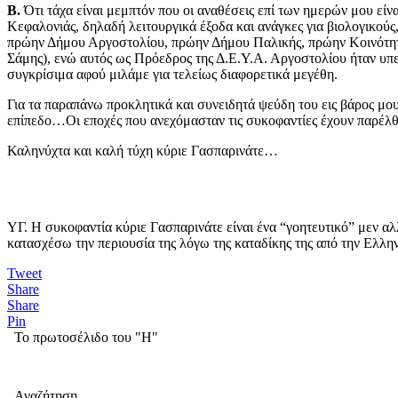
Β.
Ότι τάχα είναι μεμπτόν που οι αναθέσεις επί των ημερών μου είνα
Κεφαλονιάς, δηλαδή λειτουργικά έξοδα και ανάγκες για βιολογικούς
πρώην Δήμου Αργοστολίου, πρώην Δήμου Παλικής, πρώην Κοινότ
Σάμης), ενώ αυτός ως Πρόεδρος της Δ.Ε.Υ.Α. Αργοστολίου ήταν υπ
συγκρίσιμα αφού μιλάμε για τελείως διαφορετικά μεγέθη.
Για τα παραπάνω προκλητικά και συνειδητά ψεύδη του εις βάρος μο
επίπεδο…Οι εποχές που ανεχόμασταν τις συκοφαντίες έχουν παρέλ
Καληνύχτα και καλή τύχη κύριε Γασπαρινάτε…
ΥΓ. Η συκοφαντία κύριε Γασπαρινάτε είναι ένα “γοητευτικό” μεν α
κατασχέσω την περιουσία της λόγω της καταδίκης της από την Ελλη
Tweet
Share
Share
Pin
Το πρωτοσέλιδο του "Η"
Αναζήτηση