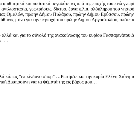
ι αριθμητικά και ποσοτικά μεγαλύτερες από της εποχής του ενώ γνωρίζ
, αντλιοστασία, γεωτρήσεις, δίκτυα, έργα κ.λ.π. ολόκληρου του νησ
ητας Ομαλών, πρώην Δήμου Πυλάρου, πρώην Δήμου Ερύσσου, πρώην
εύθυνος μόνο για την περιοχή του πρώην Δήμου Αργοστολίου, οπότε 
υ αλλά και για το σύνολό της ανακοίνωσης του κυρίου Γασπαρινάτου 
θει…
λλά κάπως “επικίνδυνο σπορ” …Ρωτήστε και την κυρία Ελένη Χιόνη του
νική Δικαιοσύνη για τα ψέματά της εις βάρος μου…