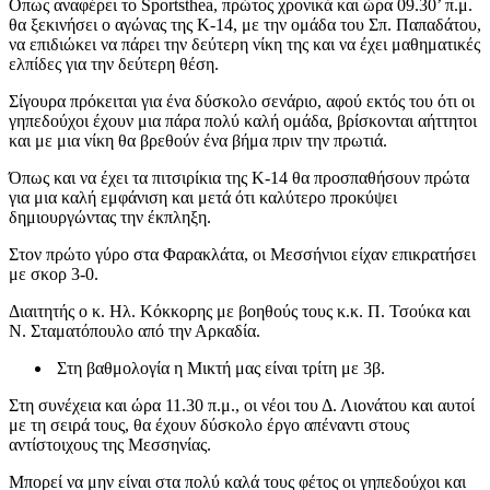
Οπως αναφέρει το Sportsthea, πρώτος χρονικά και ώρα 09.30’ π.μ.
θα ξεκινήσει ο αγώνας της Κ-14, με την ομάδα του Σπ. Παπαδάτου,
να επιδιώκει να πάρει την δεύτερη νίκη της και να έχει μαθηματικές
ελπίδες για την δεύτερη θέση.
Σίγουρα πρόκειται για ένα δύσκολο σενάριο, αφού εκτός του ότι οι
γηπεδούχοι έχουν μια πάρα πολύ καλή ομάδα, βρίσκονται αήττητοι
και με μια νίκη θα βρεθούν ένα βήμα πριν την πρωτιά.
Όπως και να έχει τα πιτσιρίκια της Κ-14 θα προσπαθήσουν πρώτα
για μια καλή εμφάνιση και μετά ότι καλύτερο προκύψει
δημιουργώντας την έκπληξη.
Στον πρώτο γύρο στα Φαρακλάτα, οι Μεσσήνιοι είχαν επικρατήσει
με σκορ 3-0.
Διαιτητής ο κ. Ηλ. Κόκκορης με βοηθούς τους κ.κ. Π. Τσούκα και
Ν. Σταματόπουλο από την Αρκαδία.
Στη βαθμολογία η Μικτή μας είναι τρίτη με 3β.
Στη συνέχεια και ώρα 11.30 π.μ., οι νέοι του Δ. Λιονάτου και αυτοί
με τη σειρά τους, θα έχουν δύσκολο έργο απέναντι στους
αντίστοιχους της Μεσσηνίας.
Μπορεί να μην είναι στα πολύ καλά τους φέτος οι γηπεδούχοι και