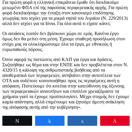
Για πρώτη φορά η ελληνική επικράτεια έμαθε ότι διεκδικούμε
μειωμένο ΦΠΑ επί της παρούσας περιφερειακής αρχής. Για πρώτη
φορά διεκδικήσαμε την ένταξη στον κανονισμό επιδότησης
γεωργίας που ισχύει για τα μικρά νησιά του Αιγαίου (Ν. 229/2013)
αλλά δεν ισχύει για τα Ιόνια. Για όλα αυτά τι είχατε κάνει;
Oι αιτιάσεις λοιπόν δεν βρίσκουν χώρο σε εμάς. Κανένα έργο
όμως δεν θα μείνει στη μέση. Έχουμε σταθερή προσήλωση στον
στόχο μας να ολοκληρώσουμε όλα τα έργα, με εθνικούς ή
ευρωπαϊκούς πόρους.
Όσον αφορά τις πιστώσεις από ΚΑΠ για έργα και δράσεις.
Συζητήθηκε ως θέμα και στην ΕΝΠΕ και δεν προβλέπεται στον Ν.
4320/15 η κάλυψη της ανθρωπιστικής βοήθειας από τα
αποθεματικά των περιφερειών, αντιβαίνει στην αυτοτέλεια των
OΤΑ και ουδέποτε κοινοποιήθηκε προς τις περιφέρειες αυτή η
απόφαση. Πιστεύουμε ότι κινείται στην κατεύθυνση της όξυνσης
των περιφερειακών ανισοτήτων και επιπλέον χρειαζόμαστε τα
χρήματα γιατί τα έχουμε προϋπολογίσει. Μέχρι στιγμής δεν έχουμε
καμία απάντηση, αλλά επιμένουμε και ζητούμε άμεση ανάκληση
της απόφασης αυτής από την κυβέρνηση».
Tweet
Share
Share
Pin