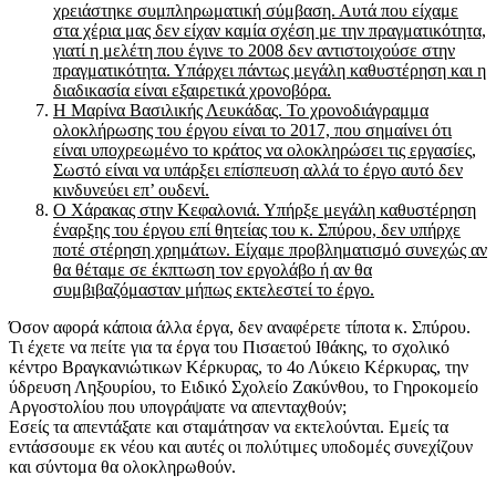
χρειάστηκε συμπληρωματική σύμβαση. Αυτά που είχαμε
στα χέρια μας δεν είχαν καμία σχέση με την πραγματικότητα,
γιατί η μελέτη που έγινε το 2008 δεν αντιστοιχούσε στην
πραγματικότητα. Υπάρχει πάντως μεγάλη καθυστέρηση και η
διαδικασία είναι εξαιρετικά χρονοβόρα.
Η Μαρίνα Βασιλικής Λευκάδας. Το χρονοδιάγραμμα
ολοκλήρωσης του έργου είναι το 2017, που σημαίνει ότι
είναι υποχρεωμένο το κράτος να ολοκληρώσει τις εργασίες,
Σωστό είναι να υπάρξει επίσπευση αλλά το έργο αυτό δεν
κινδυνεύει επ’ ουδενί.
O Χάρακας στην Κεφαλονιά. Υπήρξε μεγάλη καθυστέρηση
έναρξης του έργου επί θητείας του κ. Σπύρου, δεν υπήρχε
ποτέ στέρηση χρημάτων. Είχαμε προβληματισμό συνεχώς αν
θα θέταμε σε έκπτωση τον εργολάβο ή αν θα
συμβιβαζόμασταν μήπως εκτελεστεί το έργο.
Όσον αφορά κάποια άλλα έργα, δεν αναφέρετε τίποτα κ. Σπύρου.
Τι έχετε να πείτε για τα έργα του Πισαετού Ιθάκης, το σχολικό
κέντρο Βραγκανιώτικων Κέρκυρας, το 4ο Λύκειο Κέρκυρας, την
ύδρευση Ληξουρίου, το Ειδικό Σχολείο Ζακύνθου, το Γηροκομείο
Αργοστολίου που υπογράψατε να απενταχθούν;
Εσείς τα απεντάξατε και σταμάτησαν να εκτελούνται. Εμείς τα
εντάσσουμε εκ νέου και αυτές οι πολύτιμες υποδομές συνεχίζουν
και σύντομα θα ολοκληρωθούν.