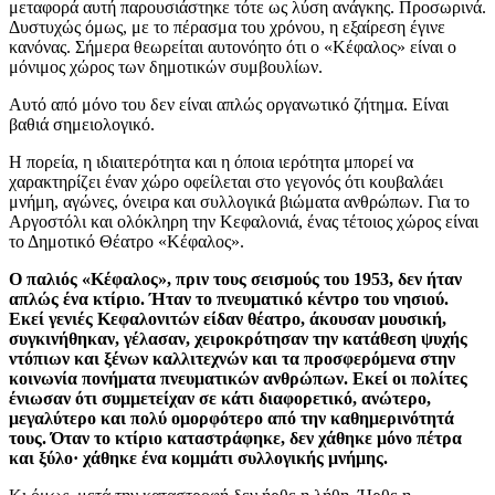
μεταφορά αυτή παρουσιάστηκε τότε ως λύση ανάγκης. Προσωρινά.
Δυστυχώς όμως, με το πέρασμα του χρόνου, η εξαίρεση έγινε
κανόνας. Σήμερα θεωρείται αυτονόητο ότι ο «Κέφαλος» είναι ο
μόνιμος χώρος των δημοτικών συμβουλίων.
Αυτό από μόνο του δεν είναι απλώς οργανωτικό ζήτημα. Είναι
βαθιά σημειολογικό.
Η πορεία, η ιδιαιτερότητα και η όποια ιερότητα μπορεί να
χαρακτηρίζει έναν χώρο οφείλεται στο γεγονός ότι κουβαλάει
μνήμη, αγώνες, όνειρα και συλλογικά βιώματα ανθρώπων. Για το
Αργοστόλι και ολόκληρη την Κεφαλονιά, ένας τέτοιος χώρος είναι
το Δημοτικό Θέατρο «Κέφαλος».
Ο παλιός «Κέφαλος», πριν τους σεισμούς του 1953, δεν ήταν
απλώς ένα κτίριο. Ήταν το πνευματικό κέντρο του νησιού.
Εκεί γενιές Κεφαλονιτών είδαν θέατρο, άκουσαν μουσική,
συγκινήθηκαν, γέλασαν, χειροκρότησαν την κατάθεση ψυχής
ντόπιων και ξένων καλλιτεχνών και τα προσφερόμενα στην
κοινωνία πονήματα πνευματικών ανθρώπων. Εκεί οι πολίτες
ένιωσαν ότι συμμετείχαν σε κάτι διαφορετικό, ανώτερο,
μεγαλύτερο και πολύ ομορφότερο από την καθημερινότητά
τους. Όταν το κτίριο καταστράφηκε, δεν χάθηκε μόνο πέτρα
και ξύλο· χάθηκε ένα κομμάτι συλλογικής μνήμης.