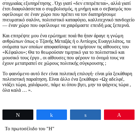
στιγμιαίας εξυπηρέτησης . Όχι γιατί «δεν επιτρέπεται», αλλά γιατί
έτσι διαφυλάσσεται ο συμβολισμός, η μνήμη και ο σεβασμός που
οφείλουμε σε έναν χώρο που πρέπει να τον διατηρήσουμε
πνευματικό σαλόνι, πολιτιστικό καταφύγιο, καλλιτεχνικό πανδοχείο
— έναν χώρο που οφείλουμε να χαιρόμαστε επειδή μας ξεπερνά.
Και επιτρέψτε μου ένα ερώτημα: ποιά θα ήταν άραγε η γνώμη
ανθρώπων όπως ο Τζανής Μεταξάς ή ο Αντίοχος Ευαγγελάτος, τα
ονόματα των οποίων αποφασίσαμε να τιμήσουν τις αίθουσες του
«Κέφαλου»; Θα το θεωρούσαν τιμητικό για το πολιτιστικό και
μουσικό τους έργο , οι αίθουσες που φέρουν το όνομά τους να
έχουν μετατραπεί σε χώρους πολιτικής σύγκρουσης ;
Το φαινόμενο αυτό δεν είναι πολιτική επιλογή· είναι μία ξεκάθαρη
πολιτιστική παραίτηση. Είναι άλλο ένα ξεκάθαρο «Ωχ αδελφέ,
ντάξει τώρα, χαλάρωσε, πάμε κι όπου βγει, μην τα ψάχνεις τώρα ,
όλα καλά … ».
Tweet
Share
Share
Pin
Το πρωτοσέλιδο του "Η"