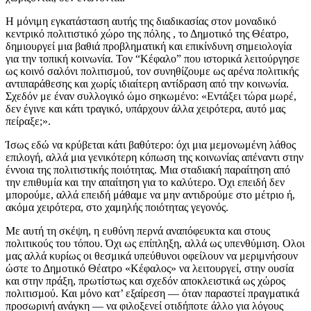
Η μόνιμη εγκατάσταση αυτής της διαδικασίας στον μοναδικό
κεντρικό πολιτιστικό χώρο της πόλης , το Δημοτικό της Θέατρο,
δημιουργεί μια βαθιά προβληματική και επικίνδυνη σημειολογία
για την τοπική κοινωνία. Τον “Κέφαλο” που ιστορικά λειτούργησε
ως κοινό σαλόνι πολιτισμού, τον συνηθίζουμε ως αρένα πολιτικής
αντιπαράθεσης και χωρίς ιδιαίτερη αντίδραση από την κοινωνία.
Σχεδόν με έναν συλλογικό ώμο σηκωμένο: «Εντάξει τώρα μωρέ,
δεν έγινε και κάτι τραγικό, υπάρχουν άλλα χειρότερα, αυτό μας
πείραξε;».
Ίσως εδώ να κρύβεται κάτι βαθύτερο: όχι μια μεμονωμένη λάθος
επιλογή, αλλά μια γενικότερη κόπωση της κοινωνίας απέναντι στην
έννοια της πολιτιστικής ποιότητας. Μια σταδιακή παραίτηση από
την επιθυμία και την απαίτηση για το καλύτερο. Όχι επειδή δεν
μπορούμε, αλλά επειδή μάθαμε να μην αντιδρούμε στο μέτριο ή,
ακόμα χειρότερα, στο χαμηλής ποιότητας γεγονός.
Με αυτή τη σκέψη, η ευθύνη περνά αναπόφευκτα και στους
πολιτικούς του τόπου. Όχι ως επίπληξη, αλλά ως υπενθύμιση. Ολοι
μας αλλά κυρίως οι θεσμικά υπεύθυνοι οφείλουν να μεριμνήσουν
ώστε το Δημοτικό Θέατρο «Κέφαλος» να λειτουργεί, στην ουσία
και στην πράξη, πρωτίστως και σχεδόν αποκλειστικά ως χώρος
πολιτισμού. Και μόνο κατ’ εξαίρεση — όταν παραστεί πραγματικά
προσωρινή ανάγκη — να φιλοξενεί οτιδήποτε άλλο για λόγους