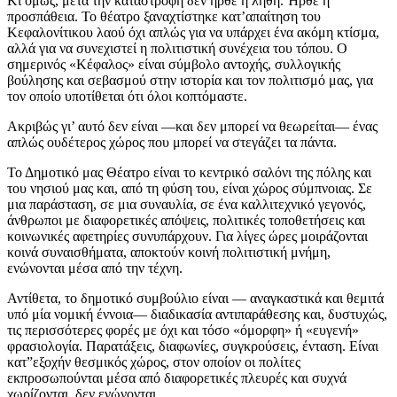
Κι όμως, μετά την καταστροφή δεν ήρθε η λήθη. Ήρθε η
προσπάθεια. Το θέατρο ξαναχτίστηκε κατ’απαίτηση του
Κεφαλονίτικου λαού όχι απλώς για να υπάρχει ένα ακόμη κτίσμα,
αλλά για να συνεχιστεί η πολιτιστική συνέχεια του τόπου. Ο
σημερινός «Κέφαλος» είναι σύμβολο αντοχής, συλλογικής
βούλησης και σεβασμού στην ιστορία και τον πολιτισμό μας, για
τον οποίο υποτίθεται ότι όλοι κοπτόμαστε.
Ακριβώς γι’ αυτό δεν είναι —και δεν μπορεί να θεωρείται— ένας
απλώς ουδέτερος χώρος που μπορεί να στεγάζει τα πάντα.
Το Δημοτικό μας Θέατρο είναι το κεντρικό σαλόνι της πόλης και
του νησιού μας και, από τη φύση του, είναι χώρος σύμπνοιας. Σε
μια παράσταση, σε μια συναυλία, σε ένα καλλιτεχνικό γεγονός,
άνθρωποι με διαφορετικές απόψεις, πολιτικές τοποθετήσεις και
κοινωνικές αφετηρίες συνυπάρχουν. Για λίγες ώρες μοιράζονται
κοινά συναισθήματα, αποκτούν κοινή πολιτιστική μνήμη,
ενώνονται μέσα από την τέχνη.
Αντίθετα, το δημοτικό συμβούλιο είναι — αναγκαστικά και θεμιτά
υπό μία νομική έννοια— διαδικασία αντιπαράθεσης και, δυστυχώς,
τις περισσότερες φορές με όχι και τόσο «όμορφη» ή «ευγενή»
φρασιολογία. Παρατάξεις, διαφωνίες, συγκρούσεις, ένταση. Είναι
κατ”εξοχήν θεσμικός χώρος, στον οποίον οι πολίτες
εκπροσωπούνται μέσα από διαφορετικές πλευρές και συχνά
χωρίζονται, δεν ενώνονται.