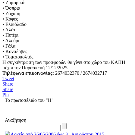
• Ζυμαρικά
• Όσπρια
• Ζάχαρη
• Καφές
• Ελαιόλαδο
• Αλάτι
• Πιπέρι
• Αλεύρι
• Γάλα
• Κονσέρβες
• Τοματοπολτός
Η συγκέντρωση των προσφορών θα γίνει στο χώρο του ΚΑΠΗ
μέχρι την Παρασκευή 12/12/2025.
Τηλέφωνα επικοινωνίας:
2674032370 / 2674032717
Tweet
Share
Share
Pin
Το πρωτοσέλιδο του "Η"
Αναζήτηση
Αρχείο από 26/05/2006 έως 31 Αυγούστου 2015