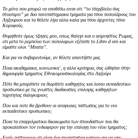
Το μόνο που μπορώ να υποθέσω ειναι οτι “το τσερβλελο σας
στουπιρει” με δυο πανεπιστημιακα τμηματα για τσου ποπολάρους του
Ληξουριου και τα θέλετε λίγα αλλα καλα για τσου άρχοντες τσου
Κορυφούς.
Θυμηθειτε όμως τζογιες μου, οπως θαλεγε και ο αειμνηστος Ρωμας,
οτι μετα το ρεμπελιο των ποπολαρων εξέπεσε το Libro d oro και
είμαστε ολοι “Μπατα”.
Και για να σοβαρευτούμε, αν θέλετε απαντήστε μας
Ποια ακαδημαικα, κοινωνικα΄, η αλλα κριτηρια, σας ώθησαν στην
δημιουργία τμηματος Εθνικομουσικολογίας στο Ληξούρι
Πότε θα μπορέσετε να διορίσετε καθηγητες και λοιπο εκπαιδευτικο
προσωπικο με τις γνωστες διαδικασιες επιλογης καθηγητων
ταχυτητας σαλιγκαριου;
Που και ποτε θα βρεθουν οι αναγκαιες πιστωσεις για το νεο
εκπαιδευτικο προσωπικο;
Ποια τα επαγγελματικα δικαιωματα των σπουδαστων που θα
προκαλεσουν τον ενδιαφερον για την επιλογη του νέου τμηματος;
Εμείς πιστευουμε οτι είναι ένα προπετασμα καπνου για να μην