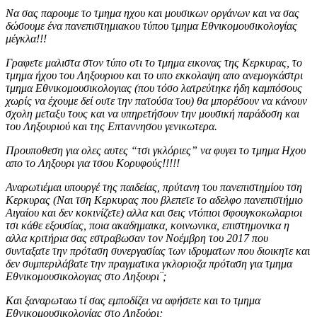
Να σας παρουμε το τμημα ηχου και μουσικων οργάνων και να σας
δώσουμε ένα πανεπιστημιακου τύπου τμημα Εθνικομουσικολογίας
μέγκλα!!!
Γραφετε μαλιστα στον τύπο οτι το τμημα εικονας της Κερκυρας, το
τμημα ήχου του Ληξουριου και το υπο εκκολαψη απο ανεμογκάστρι
τμημα Εθνικομουσικολογιας (που τόσο λατρεύτηκε ήδη καμπόσους
χωρίς να έχουμε δεί ουτε την πατούσα του) θα μπορέσουν να κάνουν
σχολη μεταξυ τους και να υπηρετήσουν την μουσική παράδοση και
του Ληξουριού και της Επταννησου γενικωτερα.
Προυποθεση για ολες αυτες “τσι γκλόριες” να φυγει το τμημα Ηχου
απο το Ληξουρι για τσου Κορυφούς!!!!!
Αναρωτιέμαι υπουργέ της παιδείας, πρύτανη του πανεπιστημίου τση
Κερκυρας (Ναι τση Κερκυρας που βλεπετε το αδελφο πανεπιστήμιο
Αιγαίου και δεν κοκινίζετε) αλλα και σεις ντόπιοι σφουγκοκωλαριοι
τσι κάθε εξουσίας, ποια ακαδημαικα, κοινωνικα, επιστημονικα η
αλλα κριτήρια σας εστραβωσαν τον Νοέμβρη του 2017 που
συνταξατε την πρόταση συνεργασίας των ιδρυματων που διοικητε και
δεν συμπεριλάβατε την πραγματικα γκλοριοζα πρόταση για τμημα
Εθνικομουσικολογιας στο Ληξουρι¨;
Και ξαναρωταω τί σας εμποδίζει να αφήσετε και το τμημα
Εθνικομουσικολογίας στο Ληξούρι;