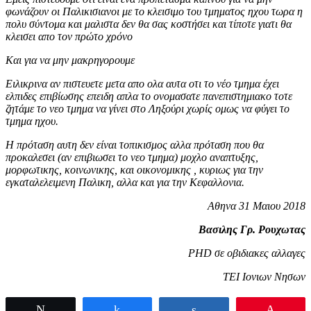
φωνάζουν οι Παλικισιανοι με το κλεισιμο του τμηματος ηχου τωρα η
πολυ σύντομα και μαλιστα δεν θα σας κοστήσει και τίποτε γιατι θα
κλεισει απο τον πρώτο χρόνο
Και για να μην μακρηγορουμε
Ειλικρινα αν πιστευετε μετα απο ολα αυτα οτι το νέο τμημα έχει
ελπιδες επιβίωσης επειδη απλα το ονομασατε πανεπιστημιακο τοτε
ζητάμε το νεο τμημα να γίνει στο Ληξούρι χωρίς ομως να φύγει το
τμημα ηχου.
Η πρόταση αυτη δεν είναι τοπικισμος αλλα πρόταση που θα
προκαλεσει (αν επιβιωσει το νεο τμημα) μοχλο αναπτυξης,
μορφωτικης, κοινωνικης, και οικονομικης , κυριως για την
εγκαταλελειμενη Παλικη, αλλα και για την Κεφαλλονια.
Αθηνα 31 Μαιου 2018
Βασιλης Γρ. Ρουχωτας
PHD σε οβιδιακες αλλαγες
ΤΕΙ Ιονιων Νησων
Tweet
Share
Share
Pin