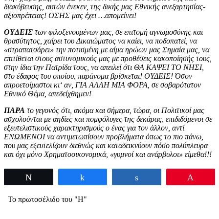
διακύβευσης, αυτών ένεκεν, της δικής μας Εθνικής ανεξαρτησίας-
αξιοπρέπειας! OΣΗΣ μας έχει …απομείνει!
OYΔEIΣ
των φιλοξενουμένων μας, σε επιτομή αγνωμοσύνης και
θρασύτητος, χαίρει του Δικαιώματος να καίει, να ποδοπατεί, να
«στραπατσάρει» την ποτισμένη με αίμα ηρώων μας Σημαία μας, να
επιτίθεται στους αστυνομικούς μας με προθέσεις κακοποίησής τους,
στην ίδια την Πατρίδα τους, να απειλεί ότι ΘΑ ΚΑΨΕΙ ΤO ΝΗΣΙ,
στο έδαφος του οποίου, παράνομα βρίσκεται! OΥΔΕΙΣ! Όσον
απροετοίμαστοι κι‘ αν, ΓΙΑ ΑΛΛΗ ΜΙΑ ΦOΡΑ, σε σοβαρότατον
Εθνικό Θέμα, απεδείχθημεν!
ΠAPA
το γεγονός ότι, ακόμα και σήμερα, τώρα, οι Πολιτικοί μας
ασχολούνται με αηδίες και πομφόλυγες της δεκάρας, επιδιδόμενοι σε
εξευτελιστικούς χαρακτηρισμούς ο ένας για τον άλλον, αντί
ΕΝΩΜΕΝOΙ να αντιμετωπίσουν προβλήματα όπως το πιο πάνω,
που μας εξευτελίζουν διεθνώς και καταδεικνύουν πόσο πολύπλευρα
και όχι μόνο Χρηματοοικονομικά, «γυμνοί και ανάρβυλοι» είμεθα!!!
Tweet
Share
Share
Pin
Το πρωτοσέλιδο του "Η"