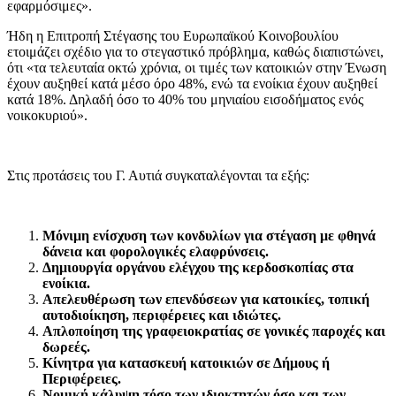
εφαρμόσιμες».
Ήδη η Επιτροπή Στέγασης του Ευρωπαϊκού Κοινοβουλίου
ετοιμάζει σχέδιο για το στεγαστικό πρόβλημα, καθώς διαπιστώνει,
ότι «τα τελευταία οκτώ χρόνια, οι τιμές των κατοικιών στην Ένωση
έχουν αυξηθεί κατά μέσο όρο 48%, ενώ τα ενοίκια έχουν αυξηθεί
κατά 18%. Δηλαδή όσο το 40% του μηνιαίου εισοδήματος ενός
νοικοκυριού».
Στις προτάσεις του Γ. Αυτιά συγκαταλέγονται τα εξής:
Μόνιμη ενίσχυση των κονδυλίων για στέγαση με φθηνά
δάνεια και φορολογικές ελαφρύνσεις.
Δημιουργία οργάνου ελέγχου της κερδοσκοπίας στα
ενοίκια.
Απελευθέρωση των επενδύσεων για κατοικίες, τοπική
αυτοδιοίκηση, περιφέρειες και ιδιώτες.
Απλοποίηση της γραφειοκρατίας σε γονικές παροχές και
δωρεές.
Κίνητρα για κατασκευή κατοικιών σε Δήμους ή
Περιφέρειες.
Νομική κάλυψη τόσο των ιδιοκτητών όσο και των