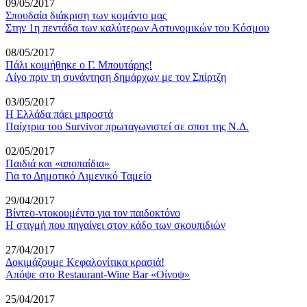
09/05/2017
Σπουδαία διάκριση των κομάντο μας
Στην 1η πεντάδα των καλύτερων Αστυνομικών του Κόσμου
08/05/2017
Πάλι κοιμήθηκε ο Γ. Μπουτάρης!
Λίγο πριν τη συνάντηση δημάρχων με τον Σπίρτζη
03/05/2017
H Ελλάδα πάει μπροστά
Παίχτρια του Survivor πρωταγωνιστεί σε σποτ της Ν.Δ.
02/05/2017
Παιδιά και «αποπαίδια»
Για το Δημοτικό Λιμενικό Ταμείο
29/04/2017
Βίντεο-ντοκουμέντο για τον παιδοκτόνο
Η στιγμή που πηγαίνει στον κάδο των σκουπιδιών
27/04/2017
Δοκιμάζουμε Κεφαλονίτικα κρασιά!
Απόψε στο Restaurant-Wine Bar «Οίνοψ»
25/04/2017