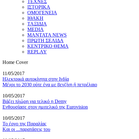
ΤΕΧΝΕΣ
ΙΣΤΟΡΙΚΑ
ΟΜΟΓΕΝΕΙΑ
ΙΘΑΚΗ
ΤΑΞΙΔΙΑ
MEDIA
MANTATA NEWS
ΠΡΩΤΗ ΣΕΛΙΔΑ
ΚΕΝΤΡΙΚΟ ΘΕΜΑ
REPLAY
Home Cover
11/05/2017
Ηλεκτρικά αυτοκίνητα στην Ινδία
Μέχρι το 2030 ούτε ένα με βενζίνη ή πετρέλαιο
10/05/2017
Βάζει πλώρη για τελικό η Demy
Eνθουσίασε στον ημιτελικό της Eurovision
10/05/2017
Το έργο της Παραλίας
Kαι οι ...παρατάσεις του