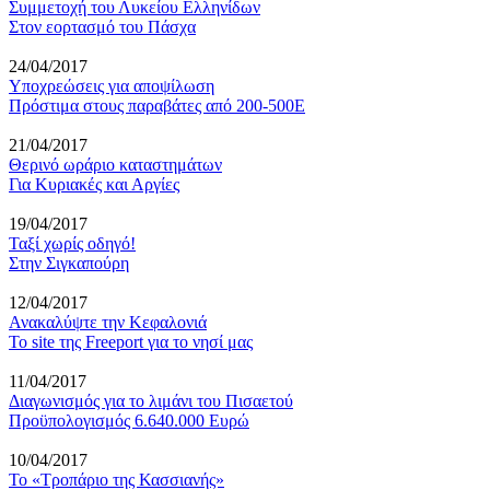
Συμμετοχή του Λυκείου Ελληνίδων
Στον εορτασμό του Πάσχα
24/04/2017
Υποχρεώσεις για αποψίλωση
Πρόστιμα στους παραβάτες από 200-500Ε
21/04/2017
Θερινό ωράριο καταστημάτων
Για Κυριακές και Αργίες
19/04/2017
Ταξί χωρίς οδηγό!
Στην Σιγκαπούρη
12/04/2017
Ανακαλύψτε την Κεφαλονιά
Το site της Freeport για το νησί μας
11/04/2017
Διαγωνισμός για το λιμάνι του Πισαετού
Προϋπολογισμός 6.640.000 Ευρώ
10/04/2017
Το «Τροπάριο της Κασσιανής»