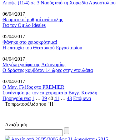
Απόψε (11/4) σε 3 Ναούς από τη Χορωδία Αργοστολίου
06/04/2017
Θεαματικοί ρυθμοί ανάπτυξης
Για τον Όμιλο Ideales
05/04/2017
Φάνηκε στο χειροκρότημα!
Η επιτυχία του Θεατρικού Εργαστηρίου
04/04/2017
Μεγάλη γκάφα της Aστυνομίας
Ο δράστης κρυβόταν 14 ώρες στην ντουλάπα
03/04/2017
O Mαν. Γλέζος στο PREMIER
Συνάντηση με τον επιχειρηματία Βαγγ. Κονάδη
Σελιδοποίηση
Προηγούμενα
1
…
39
40
41
…
43
Επόμενα
Το πρωτοσέλιδο του "Η"
άρθρων
Αναζήτηση
Αρχείο από 26/05/2006 έως 31 Αυγούστου 2015